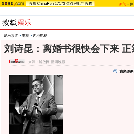
搜狐
ChinaRen
17173
焦点房地产
搜狗
新闻
-
体
娱乐频道
>
电视
>
内地电视
刘诗昆：离婚书很快会下来 正
来源：
解放网-新闻晚报
我来说两