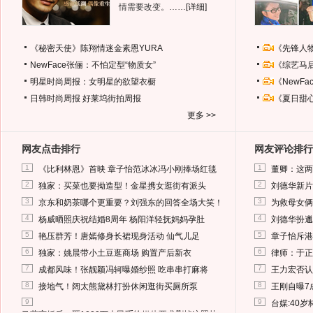
情需要改变。……
[详细]
《秘密天使》陈翔情迷金素恩YURA
《先锋人
NewFace张俪：不怕定型“物质女”
《综艺马
明星时尚周报：女明星的欲望衣橱
《NewF
日韩时尚周报
好莱坞街拍周报
《夏日甜
更多 >>
网友点击排行
网友评论排行
1
1
《比利林恩》首映 章子怡范冰冰冯小刚捧场红毯
董卿：这两
2
2
独家：买菜也要拗造型！金星携女逛街有派头
刘德华新片
3
3
京东和奶茶哪个更重要？刘强东的回答全场大笑！
为救母女俩
4
4
杨威晒照庆祝结婚8周年 杨阳洋轻抚妈妈孕肚
刘德华扮邋
5
5
艳压群芳！唐嫣修身长裙现身活动 仙气儿足
章子怡斥港
6
6
独家：姚晨带小土豆逛商场 购置产后新衣
律师：于正
7
7
成都风味！张靓颖冯轲曝婚纱照 吃串串打麻将
王力宏否认
8
8
接地气！阔太熊黛林打扮休闲逛街买厕所泵
王刚自曝7
9
9
台媒:40