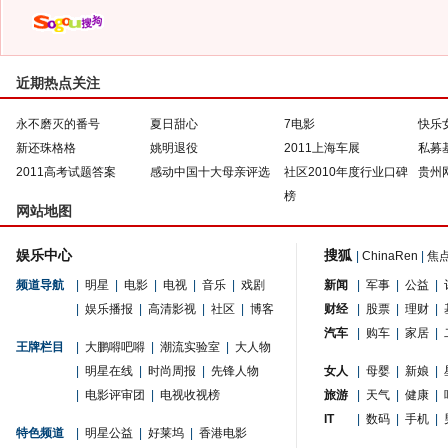
近期热点关注
永不磨灭的番号
夏日甜心
7电影
快乐
新还珠格格
姚明退役
2011上海车展
私募
2011高考试题答案
感动中国十大母亲评选
社区2010年度行业口碑
贵州
榜
网站地图
娱乐中心
搜狐
|
ChinaRen
|
焦
频道导航
|
明星
|
电影
|
电视
|
音乐
|
戏剧
新闻
|
军事
|
公益
|
|
娱乐播报
|
高清影视
|
社区
|
博客
财经
|
股票
|
理财
|
汽车
|
购车
|
家居
|
王牌栏目
|
大鹏嘚吧嘚
|
潮流实验室
|
大人物
|
明星在线
|
时尚周报
|
先锋人物
女人
|
母婴
|
新娘
|
|
电影评审团
|
电视收视榜
旅游
|
天气
|
健康
|
IT
|
数码
|
手机
|
特色频道
|
明星公益
|
好莱坞
|
香港电影