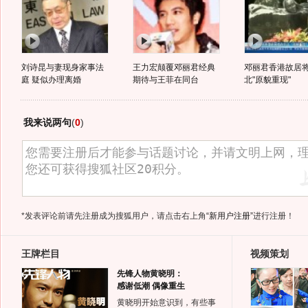
刘诗昆与妻现身家事法
王力宏颠覆邓丽君经典
邓丽君香港故居
庭 疑似办理离婚
期待与王菲在同台
北"原貌重现"
我来说两句
(
0
)
*发表评论前请先注册成为搜狐用户，请点击右上角
“新用户注册”
进行注册！
王牌栏目
视频策划
先锋人物黄晓明：
感谢低潮 偶像重生
黄晓明开始意识到，有些事