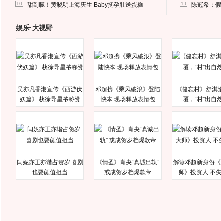
马蓉离婚后，砸1000万人民币给媒体要求删掉这照片
10
10
甜到腻！黄晓明上海庆生 Baby挺孕肚送蛋糕
陈冠希：假
娱乐·大视野
吴亦凡香港宣传《西游伏
邓超携《乘风破浪》登陆
《健忘村》舒淇
妖篇》 获徐导星爷称赞
快本 现场释放表情包
覆，“村”出自
闫妮亦正亦谐占贺岁 喜剧
《情圣》肖央“真诚出轨”
解读邓超新身份《
也要颜值担当
或成贺岁档爆款帝
师》投资人 不