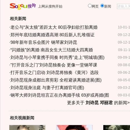
上网从搜狗开始
网页
新闻
相关新闻
·
老公与“灰太狼”差距太大 80后孕妇欲打胎离婚
10-01-
·
郑州年底结婚离婚遇高潮 80后新人扎堆领证
09-12-
·
98年新年音乐会图片 钢琴家刘诗昆
09-12-
·
“闪婚族”的离婚 南昌女生大三结婚大四离婚
09-11-
·
刘诗昆与小琴童携手同奏 时尚秀"走上"明城墙(图)
09-09-
·
"打开音乐之门"刘诗昆独奏会 更像一堂钢琴课
09-08-
·
打开音乐之门启动 刘诗昆将独奏《黄河》选段
09-06-
·
刘诗昆现身成都出席剪彩 全程避谈离婚进展(图)
09-05-
·
刘诗昆现身法庭 与妻子打离婚官司(图)
09-03-
·
钢琴大师刘诗昆坦言正在办离婚手续 69岁或再婚(图
09-03-
更多关于
刘诗昆 邓丽君
的新闻>
相关视频新闻