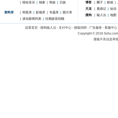
|
嘻哈音乐
|
独家
|
韩娱
|
日娱
博客
|
圈子
|
邮箱
|
天龙
|
鹿鼎记
|
短信
资料库
|
明星库
|
影视库
|
专题库
|
图片库
搜狗
|
输入法
|
地图
|
滚动新闻列表
|
往期娱首回顾
设置首页
-
搜狗输入法
-
支付中心
-
搜狐招聘
-
广告服务
-
客服中心
Copyright
©
2018 Sohu.com 
搜狐不良信息举