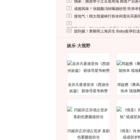
6
独家：姚晨带小土豆逛商场 购置产后新
7
成都风味！张靓颖冯轲曝婚纱照 吃串串
8
接地气！阔太熊黛林打扮休闲逛街买厕
9
马蓉离婚后，砸1000万人民币给媒体要求
10
甜到腻！黄晓明上海庆生 Baby挺孕肚
娱乐·大视野
吴亦凡香港宣传《西游伏
邓超携《乘风
妖篇》 获徐导星爷称赞
快本 现场
闫妮亦正亦谐占贺岁 喜剧
《情圣》肖央
也要颜值担当
或成贺岁