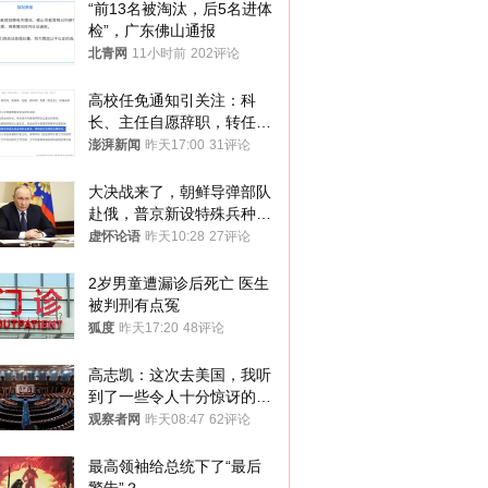
“前13名被淘汰，后5名进体
检”，广东佛山通报
北青网
11小时前
202评论
高校任免通知引关注：科
长、主任自愿辞职，转任思
政辅导员
澎湃新闻
昨天17:00
31评论
大决战来了，朝鲜导弹部队
赴俄，普京新设特殊兵种，
76岁老将扛旗
虚怀论语
昨天10:28
27评论
2岁男童遭漏诊后死亡 医生
被判刑有点冤
狐度
昨天17:20
48评论
高志凯：这次去美国，我听
到了一些令人十分惊讶的消
息
观察者网
昨天08:47
62评论
最高领袖给总统下了“最后