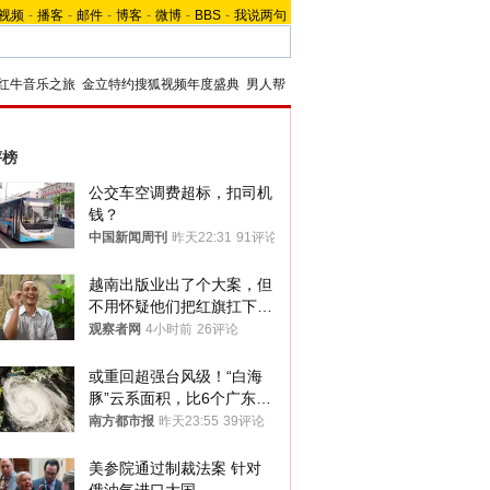
视频
-
播客
-
邮件
-
博客
-
微博
-
BBS
-
我说两句
红牛音乐之旅
金立特约搜狐视频年度盛典
男人帮
评榜
公交车空调费超标，扣司机
钱？
中国新闻周刊
昨天22:31
91评论
越南出版业出了个大案，但
不用怀疑他们把红旗扛下去
的决心
观察者网
4小时前
26评论
或重回超强台风级！“白海
豚”云系面积，比6个广东还
大！深圳官方：注意这件事
南方都市报
昨天23:55
39评论
美参院通过制裁法案 针对