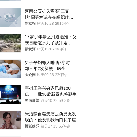
河南公安机关查实“三支一
扶”招募笔试存在组织作弊
犯罪行为
新京报
昨天16:28
291评论
17岁少年景区河道遇难：父
亲目睹涨水儿子被冲走，当
地排除上游泄洪，家属盼厘
新黄河
昨天15:15
29评论
清责任
男子平均每天睡眠7小时，
却三年2次脑梗，医生：这
样睡觉更伤身
大众网
昨天09:36
23评论
宇树王兴兴身家已超180
亿，一批90后新贵也将诞生
界面新闻
昨天10:22
59评论
朱洁静自曝患癌是前男友发
现的：他发现我胸口长了痘
搜狐娱乐
前天17:25
55评论