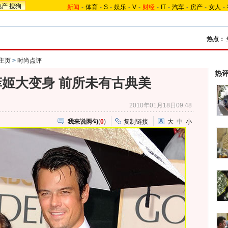
地产
搜狗
新闻
-
体育
-
S
-
娱乐
-
V
-
财经
-
IT
-
汽车
-
房产
-
女人
-
热点：
-主页
>
时尚点评
热
姬大变身 前所未有古典美
2010年01月18日09:48
我来说两句
(
0
)
复制链接
大
中
小