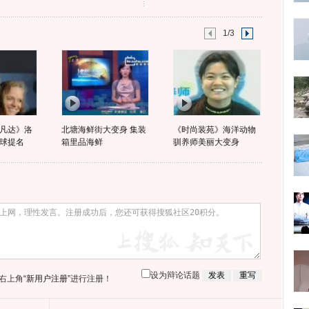
1/3
凡达》洛
北塘海鲜街大变身 集装
《时尚装苑》海洋动物
球提名
箱里品海鲜
驯养师美丽大变身
设为辩论话题
右上角
“新用户注册”
进行注册！