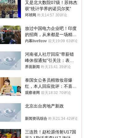
又是北大数院07级！苏炜杰
获“统计学界的诺贝尔奖”
环球网
昨天14:57
30评论
放过中国电力企业吧！印度
的招商，从来都是一场精准
收割
内幕live9zov
前天19:09
63评论
河南省人社厅回应“带薪错
峰休假通知”引关注：表述
不够准确，待修改后印发
界面新闻
昨天15:41
39评论
泰国女公务员精致妆容爆
红，本人回应批评：不喜欢
就别看
观察者网
前天18:32
70评论
北京出台房地产新政
新闻资讯综合
昨天21:34
42评论
三连胜！赵松源传射U17国