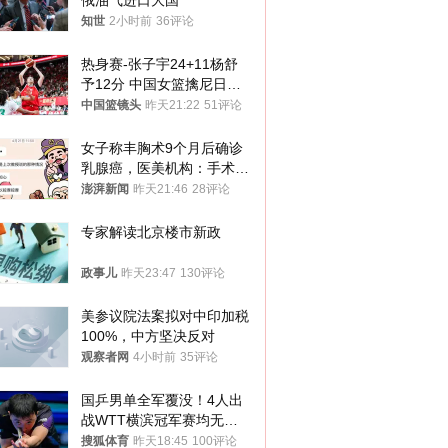
俄油气进口大国
知世
2小时前
36评论
热身赛-张子宇24+11杨舒
予12分 中国女篮擒尼日利
亚
中国篮镜头
昨天21:22
51评论
女子称丰胸术9个月后确诊
乳腺癌，医美机构：手术不
可能引发癌症，建议走司法
澎湃新闻
昨天21:46
28评论
途径
专家解读北京楼市新政
政事儿
昨天23:47
130评论
美参议院法案拟对中印加税
100%，中方坚决反对
观察者网
4小时前
35评论
国乒男单全军覆没！4人出
战WTT横滨冠军赛均无缘
八强
搜狐体育
昨天18:45
100评论