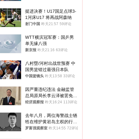
挺进决赛！U17国足点球3-
1河床U17 将再战阿森纳
射门中国
昨天21:57
59评论
WTT横滨冠军赛：国乒男
单无缘八强
新京报
昨天21:16
63评论
八村塁/河村出战世预赛 中
国男篮错过最强日本队
中国篮镜头
昨天13:58
33评论
因严重违纪违法 金融监管
总局原局长李云泽被罢免全
国人大代表
经济观察报
昨天16:24
113评论
去年八月，两位海警战士牺
牲在维护黄岩岛主权的行动
中
罗富强观察室
昨天14:55
72评论