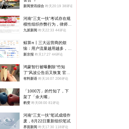
警告”？
新闻资讯综合
昨天20:19
38评论
河南“三支一扶”考试存在规
模性组织作弊行为，律师：
涉嫌非法获取国家秘密罪等
九派新闻
昨天22:33
44评论
罪名
鲸算π丨三大运营商的烦
恼：用户流量越用越多，收
入却越来越少
新京报
昨天17:27
44评论
鸿蒙智行被曝删除“竹知
了”风波公告后又恢复 官媒
曾力挺：劝华为要大度的，
有料新语
昨天16:07
206评论
你们适不适合？
「1000万」的竹知了，下
架了「余大嘴」
豹变
昨天08:00
81评论
河南“三支一扶”笔试成绩作
废，8月22日重新组织笔试
界面新闻
昨天17:30
118评论