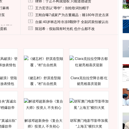
6
衣
律师：于正不构成侵权 只能道德谴责
7
打麻将
王力宏否认“辱华”：别给歌词扣帽子
8
所泵
王刚自曝7成家产为古董藏品：睡180年历史古床
9
台媒:40岁林志玲冷冻9颗卵子 全副武装怕被认出
删掉这照片
10
送蛋糕
陈冠希：假如我有时光机 也什么都不改
破浪》登陆
《健忘村》舒淇造型颠
Clara克拉拉空降古都 红
释放表情包
覆，“村”出自然美
裙亮相喜庆迎新
“真诚出轨”
解读邓超新身份《复合大
胡军澳门电影节影帝加冕
档爆款帝
师》投资人 不失初心
“上海王”横扫大奖