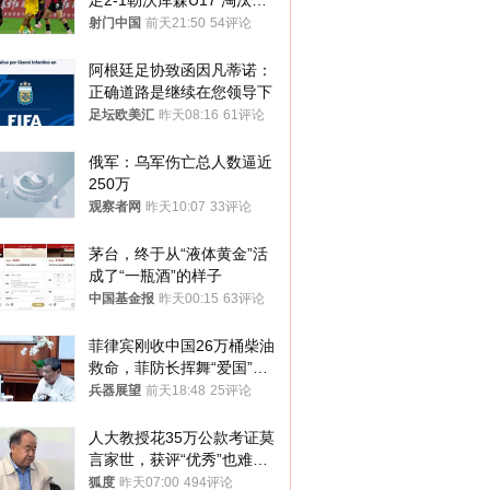
足2-1勒沃库森U17 淘汰赛
将战河床
射门中国
前天21:50
54评论
阿根廷足协致函因凡蒂诺：
正确道路是继续在您领导下
足坛欧美汇
昨天08:16
61评论
俄军：乌军伤亡总人数逼近
250万
观察者网
昨天10:07
33评论
茅台，终于从“液体黄金”活
成了“一瓶酒”的样子
中国基金报
昨天00:15
63评论
菲律宾刚收中国26万桶柴油
救命，菲防长挥舞“爱国”大
棒，谁亲华谁下台？
兵器展望
前天18:48
25评论
人大教授花35万公款考证莫
言家世，获评“优秀”也难服
众
狐度
昨天07:00
494评论