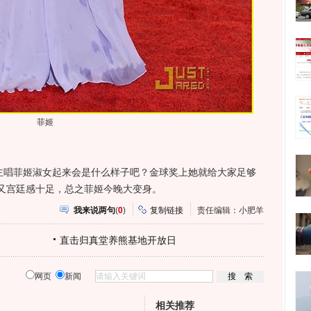
菲姬
唱菲姬淑女起来会是什么样子吧？金球奖上她就给大家足够
又宫廷感十足，总之菲姬今晚大变身。
我来说两句
(
0
)
复制链接
责任编辑：小肥羊
直击归真堂养熊基地开放日
网页
新闻
相关推荐