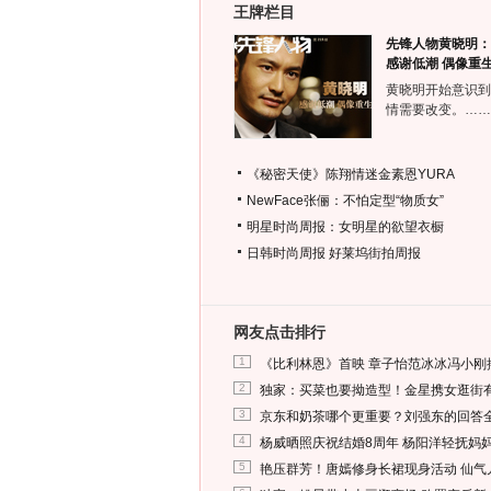
王牌栏目
先锋人物黄晓明：
感谢低潮 偶像重
黄晓明开始意识到
情需要改变。……
《秘密天使》陈翔情迷金素恩YURA
NewFace张俪：不怕定型“物质女”
明星时尚周报：女明星的欲望衣橱
日韩时尚周报
好莱坞街拍周报
网友点击排行
1
《比利林恩》首映 章子怡范冰冰冯小刚
2
独家：买菜也要拗造型！金星携女逛街
3
京东和奶茶哪个更重要？刘强东的回答
4
杨威晒照庆祝结婚8周年 杨阳洋轻抚妈
5
艳压群芳！唐嫣修身长裙现身活动 仙气