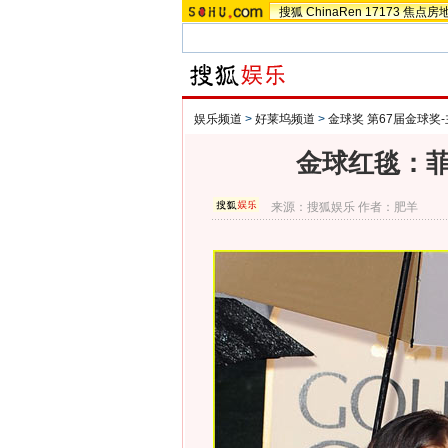
搜狐
ChinaRen
17173
焦点房
娱乐频道
>
好莱坞频道
>
金球奖 第67届金球奖
金球红毯：菲
来源：
搜狐娱乐
作者：肥羊