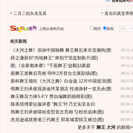
我来说两句
(
0
二月二抬头龙见喜
直击归真堂养
上网从搜狗开始
网页
新闻
相关新闻
·
《大河之舞》添加中国独舞 舞王舞后来京尝涮肉(图
09-11-
·
薛之谦获封"内地舞王" 将拍宁浩监制影片(图)
10-01-
·
图:《全家都来赛》"千面舞王"赵毅劼家庭
09-11-
·
新舞王老舞后亮相 明年2月登台北展剧场(图)
09-11-
·
新科舞王领衔《大河之舞》白金版 12月中国巡演(图
09-11-
·
韩舞王刘承俊现身迪拜某酒店 性感身材一览无余(图
09-09-
·
舞王舞后力捧S.P.Y 赞自编舞蹈很精彩(图)
09-08-
·
陈美琪博爱征服评委 "舞王"叶乃文实至名归
09-08-
·
韩舞王刘承俊嘻哈造型首次亮相 引粉丝追捧(图)
09-07-
·
杰克逊成就香港三代舞王 郭富城震惊又难过(图)
09-06-
更多关于
舞王 大河
的新闻>