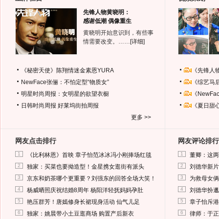
先锋人物黄晓明：
感谢低潮 偶像重生
黄晓明开始意识到，有些事
情需要改变。……
[详细]
《秘密天使》陈翔情迷金素恩YURA
《先锋人
NewFace张俪：不怕定型“物质女”
《综艺马
明星时尚周报：女明星的欲望衣橱
《NewF
日韩时尚周报
好莱坞街拍周报
《夏日甜
更多 >>
网友点击排行
网友评论排行
1
1
《比利林恩》首映 章子怡范冰冰冯小刚捧场红毯
董卿：这两
2
2
独家：买菜也要拗造型！金星携女逛街有派头
刘德华新片
3
3
京东和奶茶哪个更重要？刘强东的回答全场大笑！
为救母女俩
4
4
杨威晒照庆祝结婚8周年 杨阳洋轻抚妈妈孕肚
刘德华扮邋
5
5
艳压群芳！唐嫣修身长裙现身活动 仙气儿足
章子怡斥港
6
6
独家：姚晨带小土豆逛商场 购置产后新衣
律师：于正