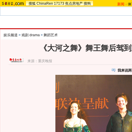
搜狐
ChinaRen
17173
焦点房地产
搜狗
新闻
-
体
娱乐频道
>
戏剧 drama
>
舞蹈艺术
《大河之舞》舞王舞后驾到重
来源：
重庆晚报
我来说两