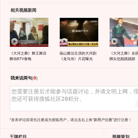
相关视频新闻
《大河之舞》舞王舞后
福山雅治主演的大河剧
《大河之舞》全
舞动BTV春晚
《龙马传》片花曝光
脚尖也能跳踢踏
我来说两句
(
0
)
*发表评论前请先注册成为搜狐用户，请点击右上角
“新用户注册”
进行注册！
王牌栏目
视频策划