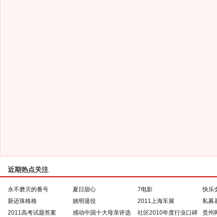
近期热点关注
永不磨灭的番号
夏日甜心
7电影
快乐
新还珠格格
姚明退役
2011上海车展
私募
2011高考试题答案
感动中国十大母亲评选
社区2010年度行业口碑
贵州