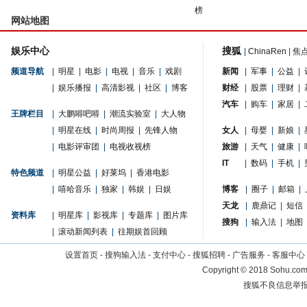
榜
网站地图
娱乐中心
搜狐
|
ChinaRen
|
焦
频道导航
|
明星
|
电影
|
电视
|
音乐
|
戏剧
新闻
|
军事
|
公益
|
|
娱乐播报
|
高清影视
|
社区
|
博客
财经
|
股票
|
理财
|
汽车
|
购车
|
家居
|
王牌栏目
|
大鹏嘚吧嘚
|
潮流实验室
|
大人物
|
明星在线
|
时尚周报
|
先锋人物
女人
|
母婴
|
新娘
|
|
电影评审团
|
电视收视榜
旅游
|
天气
|
健康
|
IT
|
数码
|
手机
|
特色频道
|
明星公益
|
好莱坞
|
香港电影
|
嘻哈音乐
|
独家
|
韩娱
|
日娱
博客
|
圈子
|
邮箱
|
天龙
|
鹿鼎记
|
短信
资料库
|
明星库
|
影视库
|
专题库
|
图片库
搜狗
|
输入法
|
地图
|
滚动新闻列表
|
往期娱首回顾
设置首页
-
搜狗输入法
-
支付中心
-
搜狐招聘
-
广告服务
-
客服中心
Copyright
©
2018 Sohu.com 
搜狐不良信息举