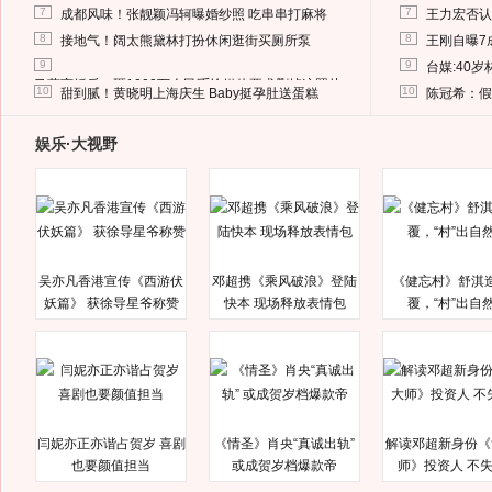
7
7
成都风味！张靓颖冯轲曝婚纱照 吃串串打麻将
王力宏否认
8
8
接地气！阔太熊黛林打扮休闲逛街买厕所泵
王刚自曝7
9
9
台媒:40
马蓉离婚后，砸1000万人民币给媒体要求删掉这照片
10
10
甜到腻！黄晓明上海庆生 Baby挺孕肚送蛋糕
陈冠希：假
娱乐·大视野
吴亦凡香港宣传《西游伏
邓超携《乘风破浪》登陆
《健忘村》舒淇
妖篇》 获徐导星爷称赞
快本 现场释放表情包
覆，“村”出自
闫妮亦正亦谐占贺岁 喜剧
《情圣》肖央“真诚出轨”
解读邓超新身份《
也要颜值担当
或成贺岁档爆款帝
师》投资人 不