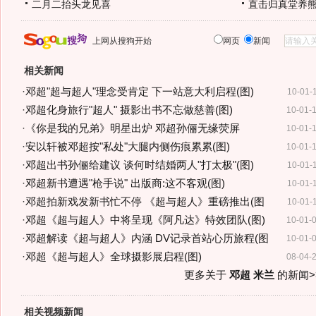
二月二抬头龙见喜
直击归真堂养
上网从搜狗开始
网页
新闻
相关新闻
·
邓超"超与超人"理念受肯定 下一站意大利启程(图)
10-01-
·
邓超化身旅行"超人" 摄影出书不忘做慈善(图)
10-01-
·
《你是我的兄弟》明星出炉 邓超孙俪无缘荧屏
10-01-
·
安以轩被邓超按"私处"大腿内侧伤痕累累(图)
10-01-
·
邓超出书孙俪给建议 谈何时结婚两人"打太极"(图)
10-01-
·
邓超新书遭遇"枪手说" 出版商:这不客观(图)
10-01-
·
邓超拍新戏发新书忙不停 《超与超人》重磅推出(图
10-01-
·
邓超《超与超人》中将呈现《阿凡达》特效团队(图)
10-01-
·
邓超解读《超与超人》内涵 DV记录首站心历旅程(图
10-01-
·
邓超《超与超人》全球摄影展启程(图)
08-04-
更多关于
邓超 米兰
的新闻>
相关视频新闻