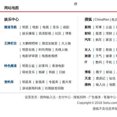
榜
网站地图
娱乐中心
搜狐
|
ChinaRen
|
焦
频道导航
|
明星
|
电影
|
电视
|
音乐
|
戏剧
新闻
|
军事
|
公益
|
|
娱乐播报
|
高清影视
|
社区
|
博客
财经
|
股票
|
理财
|
汽车
|
购车
|
家居
|
王牌栏目
|
大鹏嘚吧嘚
|
潮流实验室
|
大人物
|
明星在线
|
时尚周报
|
先锋人物
女人
|
母婴
|
新娘
|
|
电影评审团
|
电视收视榜
旅游
|
天气
|
健康
|
IT
|
数码
|
手机
|
特色频道
|
明星公益
|
好莱坞
|
香港电影
|
嘻哈音乐
|
独家
|
韩娱
|
日娱
博客
|
圈子
|
邮箱
|
天龙
|
鹿鼎记
|
短信
资料库
|
明星库
|
影视库
|
专题库
|
图片库
搜狗
|
输入法
|
地图
|
滚动新闻列表
|
往期娱首回顾
设置首页
-
搜狗输入法
-
支付中心
-
搜狐招聘
-
广告服务
-
客服中心
Copyright
©
2018 Sohu.com 
搜狐不良信息举