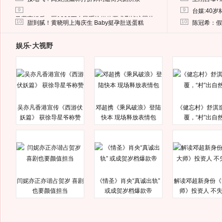
9
9
台媒:40
马蓉离婚后，砸1000万人民币给媒体要求删掉这照片
10
10
甜到腻！黄晓明上海庆生 Baby挺孕肚送蛋糕
陈冠希：假
娱乐·大视野
吴亦凡香港宣传《西游伏
邓超携《乘风破浪》登陆
《健忘村》舒淇
妖篇》 获徐导星爷称赞
快本 现场释放表情包
覆，“村”出自
闫妮亦正亦谐占贺岁 喜剧
《情圣》肖央“真诚出轨”
解读邓超新身份《
也要颜值担当
或成贺岁档爆款帝
师》投资人 不