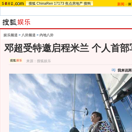
搜狐
ChinaRen
17173
焦点房地产
搜狗
新闻
-
体
娱乐频道
>
八卦频道
>
内地八卦
邓超受特邀启程米兰 个人首部
来源：
搜狐娱乐
我来说两