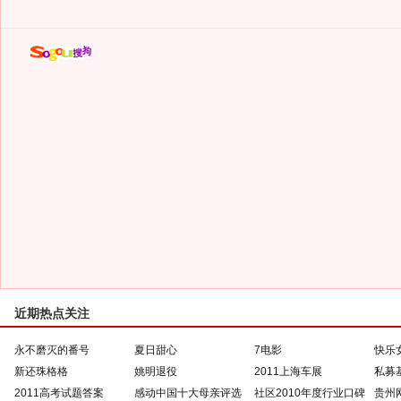
近期热点关注
永不磨灭的番号
夏日甜心
7电影
快乐
新还珠格格
姚明退役
2011上海车展
私募
2011高考试题答案
感动中国十大母亲评选
社区2010年度行业口碑
贵州