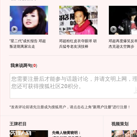
"星二代"成长报告 邓超
邓超粉红皮衣夺眼球 胡
邓超再度爆笑反串
叛逆期离家出走
兵猛夸老友演技棒
杰克逊太空舞步
我来说两句
(
0
)
*发表评论前请先注册成为搜狐用户，请点击右上角
“新用户注册”
进行注册！
王牌栏目
视频策划
先锋人物黄晓明：