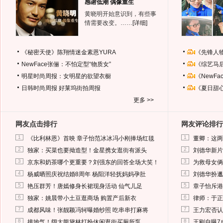
感谢低潮 偶像重生
黄晓明开始意识到，有些事
情需要改变。……
[详细]
《秘密天使》陈翔情迷金素恩YURA
《先锋人
NewFace张俪：不怕定型“物质女”
《综艺马
明星时尚周报：女明星的欲望衣橱
《NewF
日韩时尚周报
好莱坞街拍周报
《夏日甜
更多 >>
网友点击排行
网友评论排行
1
1
《比利林恩》首映 章子怡范冰冰冯小刚捧场红毯
董卿：这两
2
2
独家：买菜也要拗造型！金星携女逛街有派头
刘德华新片
3
3
京东和奶茶哪个更重要？刘强东的回答全场大笑！
为救母女俩
4
4
杨威晒照庆祝结婚8周年 杨阳洋轻抚妈妈孕肚
刘德华扮邋
5
5
艳压群芳！唐嫣修身长裙现身活动 仙气儿足
章子怡斥港
6
6
独家：姚晨带小土豆逛商场 购置产后新衣
律师：于正
7
7
成都风味！张靓颖冯轲曝婚纱照 吃串串打麻将
王力宏否认
8
8
接地气！阔太熊黛林打扮休闲逛街买厕所泵
王刚自曝7