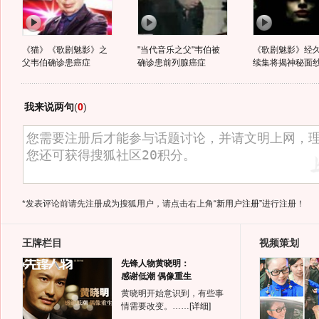
《猫》《歌剧魅影》之
"当代音乐之父"韦伯被
《歌剧魅影》经
父韦伯确诊患癌症
确诊患前列腺癌症
续集将揭神秘面
我来说两句
(
0
)
*发表评论前请先注册成为搜狐用户，请点击右上角
“新用户注册”
进行注册！
王牌栏目
视频策划
先锋人物黄晓明：
感谢低潮 偶像重生
黄晓明开始意识到，有些事
情需要改变。……
[详细]