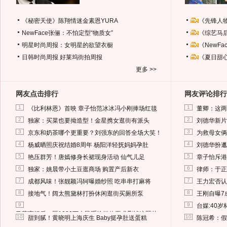
《秘密天使》陈翔情迷金素恩YURA
《先锋人
NewFace张俪：不怕定型“物质女”
《综艺马
明星时尚周报：女明星的欲望衣橱
《NewF
日韩时尚周报
好莱坞街拍周报
《夏日甜
更多 >>
网友点击排行
网友评论排行
1
1
《比利林恩》首映 章子怡范冰冰冯小刚捧场红毯
董卿：这两
2
2
独家：买菜也要拗造型！金星携女逛街有派头
刘德华新片
3
3
京东和奶茶哪个更重要？刘强东的回答全场大笑！
为救母女俩
4
4
杨威晒照庆祝结婚8周年 杨阳洋轻抚妈妈孕肚
刘德华扮邋
5
5
艳压群芳！唐嫣修身长裙现身活动 仙气儿足
章子怡斥港
6
6
独家：姚晨带小土豆逛商场 购置产后新衣
律师：于正
7
7
成都风味！张靓颖冯轲曝婚纱照 吃串串打麻将
王力宏否认
8
8
接地气！阔太熊黛林打扮休闲逛街买厕所泵
王刚自曝7
9
9
台媒:40
马蓉离婚后，砸1000万人民币给媒体要求删掉这照片
10
10
甜到腻！黄晓明上海庆生 Baby挺孕肚送蛋糕
陈冠希：假