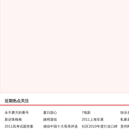
近期热点关注
永不磨灭的番号
夏日甜心
7电影
快乐
新还珠格格
姚明退役
2011上海车展
私募
2011高考试题答案
感动中国十大母亲评选
社区2010年度行业口碑
贵州