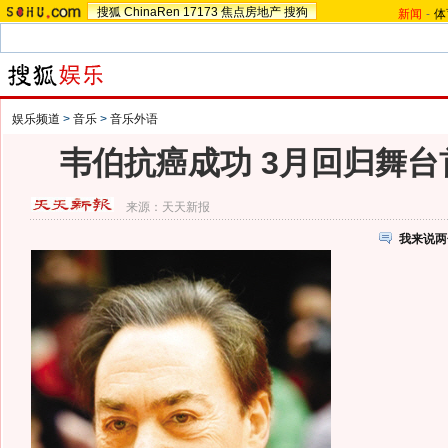
搜狐
ChinaRen
17173
焦点房地产
搜狗
新闻
-
体
娱乐频道
>
音乐
>
音乐外语
韦伯抗癌成功 3月回归舞台
来源：
天天新报
我来说两