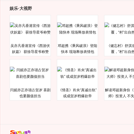
娱乐·大视野
吴亦凡香港宣传《西游伏
邓超携《乘风破浪》登陆
《健忘村》舒淇
妖篇》 获徐导星爷称赞
快本 现场释放表情包
覆，“村”出自
闫妮亦正亦谐占贺岁 喜剧
《情圣》肖央“真诚出轨”
解读邓超新身份《
也要颜值担当
或成贺岁档爆款帝
师》投资人 不