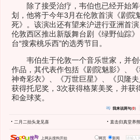
除了接受治疗，韦伯也已经开始筹
划，他将于今年3月在伦敦首演《剧院
死》。该演出还有望来沪进行亚洲首演
伦敦西区推出新版舞台剧《绿野仙踪》
台“搜索桃乐西”的选秀节目。
韦伯生于伦敦一个音乐世家，并创
作品，其代表作包括《剧院魅影》、《
神奇彩衣》、《万世巨星》、《贝隆夫
获得托尼奖，3次获得格莱美奖，并获
和金球奖。
我来说两句
(
0
)
二月二抬头龙见喜
直击归真堂养
上网从搜狗开始
网页
新闻