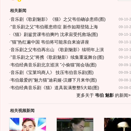
相关新闻
·
音乐剧《歌剧魅影》《猫》之父韦伯确诊患癌(图)
09-10-
·
"音乐剧之父"韦伯罹患癌症 新作如期登陆上海
09-10-
·
《猫》剧鉴赏课韦伯爽约 沈承宙受托救场(图)
09-10-
·
"猫"热红遍中国 韦伯将可能亲自来渝讲座
09-10-
·
音乐剧之父韦伯再出山 《歌剧魅影》续明年上演
09-10-
·
"音乐剧之父"将携《歌剧魅影》续集重返舞台(图)
09-10-
·
韦伯经典音乐剧北京巡演 "小偷猫"闹会场(图)
09-09-
·
音乐剧《宝莱坞商人》 技压韦伯音乐剧(图)
09-09-
·
韦伯最爱的"魅力猫"迪莉娅-汉娜下月来华(图)
09-08-
·
韦伯经典音乐剧《猫》道具装满整整5大箱(图)
09-08-
更多关于
韦伯 魅影
的新闻>
相关视频新闻