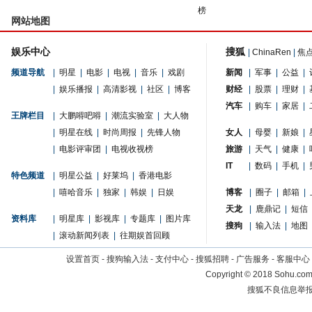
榜
网站地图
娱乐中心
搜狐
|
ChinaRen
|
焦
频道导航
|
明星
|
电影
|
电视
|
音乐
|
戏剧
新闻
|
军事
|
公益
|
|
娱乐播报
|
高清影视
|
社区
|
博客
财经
|
股票
|
理财
|
汽车
|
购车
|
家居
|
王牌栏目
|
大鹏嘚吧嘚
|
潮流实验室
|
大人物
|
明星在线
|
时尚周报
|
先锋人物
女人
|
母婴
|
新娘
|
|
电影评审团
|
电视收视榜
旅游
|
天气
|
健康
|
IT
|
数码
|
手机
|
特色频道
|
明星公益
|
好莱坞
|
香港电影
|
嘻哈音乐
|
独家
|
韩娱
|
日娱
博客
|
圈子
|
邮箱
|
天龙
|
鹿鼎记
|
短信
资料库
|
明星库
|
影视库
|
专题库
|
图片库
搜狗
|
输入法
|
地图
|
滚动新闻列表
|
往期娱首回顾
设置首页
-
搜狗输入法
-
支付中心
-
搜狐招聘
-
广告服务
-
客服中心
Copyright
©
2018 Sohu.com 
搜狐不良信息举