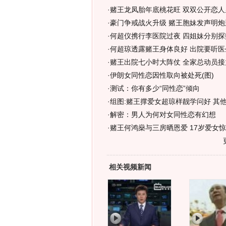
·
赌王龙凤胎年底桃花旺 双双公开恋人显
·
豪门争戒战火升级 赌王胞妹发声明炮
·
何超仪携行李医院过夜 四姐妹分别探赌
·
何超琼透露赌王身体良好 出院要听医生
·
赌王出院七小时大阵仗 全家总动员接力
·
伊朗女同性恋因性取向被处死(图)
·
测试：你有多少“同性恋”倾向
·
组图:赌王撑爱女超琼样靓学问好 其
·
解密：男人为何对女同性恋有幻想
·
赌王何鸿燊与三房晒恩爱 17岁爱女惊
相关视频新闻