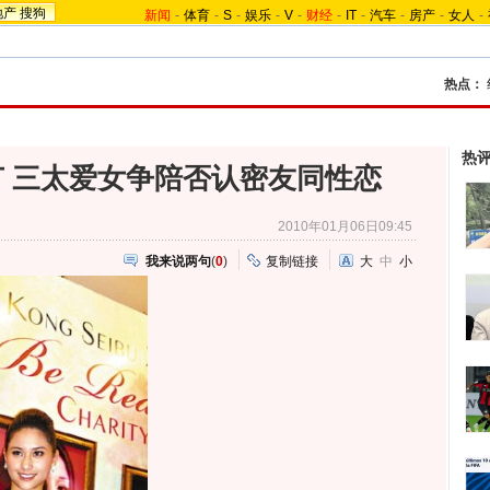
地产
搜狗
新闻
-
体育
-
S
-
娱乐
-
V
-
财经
-
IT
-
汽车
-
房产
-
女人
-
热点：
热
 三太爱女争陪否认密友同性恋
2010年01月06日09:45
我来说两句
(
0
)
复制链接
大
中
小