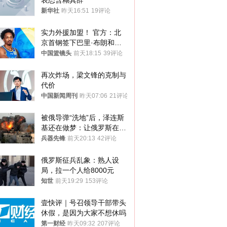
表态含糊其辞
新华社
昨天16:51
19评论
实力外援加盟！ 官方：北
京首钢签下巴里·布朗和桑
普森
中国篮镜头
前天18:15
39评论
再次炸场，梁文锋的克制与
代价
中国新闻周刊
昨天07:06
21评论
被俄导弹“洗地”后，泽连斯
基还在做梦：让俄罗斯在冬
季前求和？
兵器先锋
前天20:13
42评论
俄罗斯征兵乱象：熟人设
局，拉一个人给8000元
知世
前天19:29
153评论
壹快评｜号召领导干部带头
休假，是因为大家不想休吗
第一财经
昨天09:32
207评论