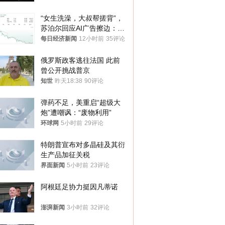
“女生洗澡，大叔帮搓背”，
苏泊尔回应AI广告擦边：视
频全下架，已强化内容管理
每日经济新闻
12小时前
35评论
与审核
俄罗斯政客逃往法国 此前
曾公开挑战普京
知世
昨天18:38
90评论
弹药不足，美重启“超级大
炮”遭嘲讽：“废物利用”
环球网
5小时前
29评论
特朗普宣布对多晶硅及其衍
生产品加征关税
界面新闻
5小时前
23评论
阿根廷足协力挺因凡蒂诺
澎湃新闻
3小时前
32评论