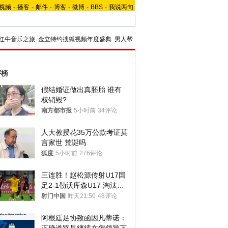
视频
-
播客
-
邮件
-
博客
-
微博
-
BBS
-
我说两句
红牛音乐之旅
金立特约搜狐视频年度盛典
男人帮
评榜
假结婚证做出真胚胎 谁有
权销毁?
南方都市报
5小时前
34评论
人大教授花35万公款考证莫
言家世 荒诞吗
狐度
5小时前
276评论
三连胜！赵松源传射U17国
足2-1勒沃库森U17 淘汰赛
将战河床
射门中国
昨天21:50
48评论
阿根廷足协致函因凡蒂诺：