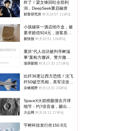
炸了！梁文锋回吐全部利
润，DeepSeek重启融资
财富研究所
昨天16:07
21评论
小孩碰坏一酒店纸巾盒，被
要求赔偿924元，游客质疑
酒店房客物品超高标价，市
新快报
昨天20:51
134评论
监部门：不违规
重庆“代人信访被判寻衅滋
事”案检方撤诉、警方撤
案，两被告人获国赔
澎湃新闻
昨天17:33
171评论
比歼36更让西方恐慌！沈飞
歼50破空亮相，美军没攻克
的技术被拿下
尖锋视野
昨天13:31
24评论
SpaceX火箭残骸撞击月球
细节：约7倍音速，砸出直
径约30米撞击坑
大众网
昨天16:11
27评论
宇树科技发行价150.8元