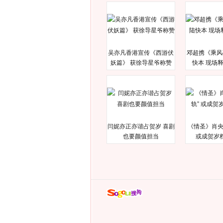
吴亦凡香港宣传《西游伏
邓超携《乘风
妖篇》 获徐导星爷称赞
快本 现场
闫妮亦正亦谐占贺岁 喜剧
《情圣》肖央
也要颜值担当
或成贺岁