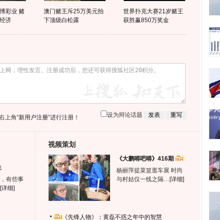
博彩业 赌
澳门赌王斥25万美元拍
世界扑克大赛21岁赌王
经济
下顶级白松露
获胜赢850万奖金
设为辩论话题
右上角
“新用户注册”
进行注册！
视频策划
《大鹏嘚吧嘚》416期
生
杨丽萍提菜篮逛车展 时尚
，有些事
与村姑仅一线之隔…
[详细]
[详细]
《先锋人物》：黄磊不惑之年中的智慧