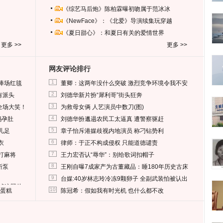
《综艺马后炮》陈柏霖曝初吻属于范冰冰
《NewFace》：《北爱》导演续集玩穿越
《夏日甜心》：和夏日有关的爱情世界
更多 >>
更多 >>
网友评论排行
1
捧场红毯
董卿：这两年没什么突破 激烈竞争环境令我不安
2
有派头
刘德华新片扮“犀利哥”街头狂奔
3
全场大笑！
为救母女俩 人艺演员中数刀(图)
4
妈孕肚
刘德华扮邋遢农民工太逼真 遭警察驱赶
5
儿足
章子怡斥港媒歧视内地演员 称刁钻势利
6
衣
律师：于正不构成侵权 只能道德谴责
7
打麻将
王力宏否认“辱华”：别给歌词扣帽子
8
所泵
王刚自曝7成家产为古董藏品：睡180年历史古床
9
台媒:40岁林志玲冷冻9颗卵子 全副武装怕被认出
删掉这照片
10
送蛋糕
陈冠希：假如我有时光机 也什么都不改