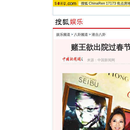
搜狐
ChinaRen
17173
焦点房
娱乐频道
>
八卦频道
>
港台八卦
赌王欲出院过春节
来源：
中国新闻网