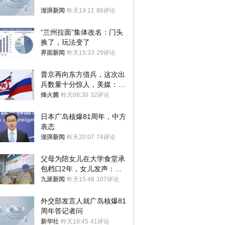
澎湃新闻
昨天19:11
86评论
“兰州拉面”集体改名：门头
换了，玩法变了
界面新闻
昨天15:33
29评论
普京再向东方借兵，这次出
兵数量十分惊人，美媒：俄
朝要动真格？
烽火菌
昨天08:30
32评论
日本广岛核爆81周年，中方
表态
澎湃新闻
昨天20:07
74评论
父母为陪女儿在大学食堂承
包档口2年，女儿发声：初
衷是为了陪伴，毕业后将不
九派新闻
昨天15:48
107评论
再营业
外交部发言人就广岛核爆81
周年答记者问
新华社
昨天19:45
41评论