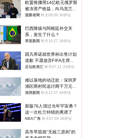
欧盟将挪用14亿欧元俄罗斯
被冻资产收益，向乌克兰提
供援助
观察者网
昨天08:09
30评论
巴西降级与阿根廷外交关
系，发生了什么？
界面新闻
昨天10:27
28评论
因凡蒂诺就世界杯出售计划
道歉 不愿放弃FIFA主席职
位
足坛欧美汇
昨天07:11
33评论
难以落地的动迁款：深圳罗
湖区两村民追讨两千万元动
迁款八年未果
澎湃新闻
昨天12:57
49评论
新版76人强过当年宇宙勇？
这一次杜兰特错的离谱了
NBA广角
昨天07:04
38评论
高市早苗就“无核三原则”的