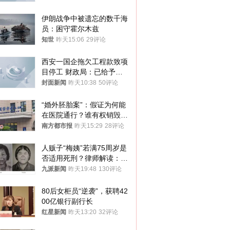
伊朗战争中被遗忘的数千海
员：困守霍尔木兹
知世
昨天15:06
29评论
西安一国企拖欠工程款致项
目停工 财政局：已给予处
分，正督促整改
封面新闻
昨天10:38
50评论
“婚外胚胎案”：假证为何能
在医院通行？谁有权销毁胚
胎？
南方都市报
昨天15:29
28评论
人贩子“梅姨”若满75周岁是
否适用死刑？律师解读：很
大概率不会被判处死刑
九派新闻
昨天19:48
130评论
80后女柜员“逆袭”，获聘42
00亿银行副行长
红星新闻
昨天13:20
32评论