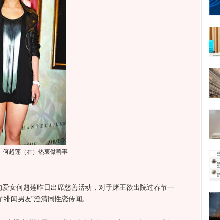
何超莲（右）热衷做善事
爱女何超莲昨日出席慈善活动，对于赌王欲出院过春节一
“绯闻男友”澄清同性恋传闻。