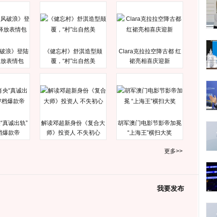
破浪》登陆
《健忘村》舒淇造型颠
Clara克拉拉空降古都 红
释放表情包
覆，“村”出自然美
裙亮相喜庆迎新
“真诚出轨”
解读邓超新身份《复合大
胡军澳门电影节影帝加冕
档爆款帝
师》投资人 不失初心
“上海王”横扫大奖
更多>>
我要发布