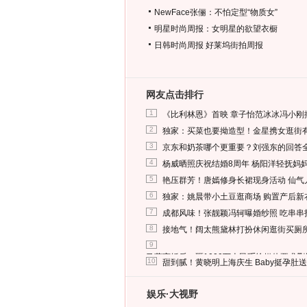
NewFace张俪：不怕定型“物质女”
明星时尚周报：女明星的欲望衣橱
日韩时尚周报
好莱坞街拍周报
网友点击排行
1
《比利林恩》首映 章子怡范冰冰冯小刚
2
独家：买菜也要拗造型！金星携女逛街
3
京东和奶茶哪个更重要？刘强东的回答
4
杨威晒照庆祝结婚8周年 杨阳洋轻抚妈
5
艳压群芳！唐嫣修身长裙现身活动 仙气
6
独家：姚晨带小土豆逛商场 购置产后新
7
成都风味！张靓颖冯轲曝婚纱照 吃串串
8
接地气！阔太熊黛林打扮休闲逛街买厕
9
马蓉离婚后，砸1000万人民币给媒体要求
10
甜到腻！黄晓明上海庆生 Baby挺孕肚
娱乐·大视野