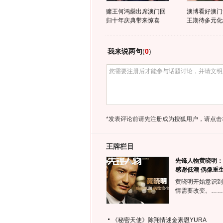
赌王何鸿燊出席澳门回
澳博看好澳门
归十年庆典带来惊喜
王期待多元化
我来说两句
(
0
)
*发表评论前请先注册成为搜狐用户，请点击
王牌栏目
先锋人物黄晓明：
感谢低潮 偶像重
黄晓明开始意识到
情需要改变。……
《秘密天使》陈翔情迷金素恩YURA