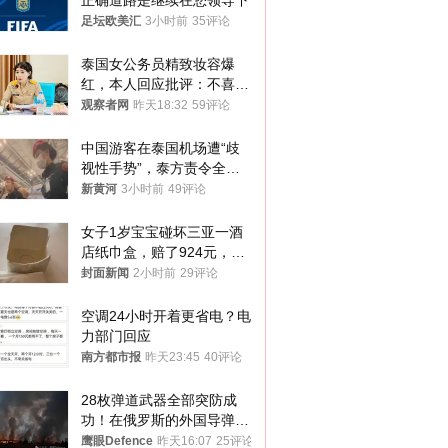
正确道路是继续在您领导下
足坛欧美汇
3小时前
35评论
泰国女公务员精致妆容爆
红，本人回应批评：不喜欢
就别看
观察者网
昨天18:32
59评论
中国游客在泰国机场遭“歧
视性手势”，泰方责令全面
调查，对责任人采取最严厉
新黄河
3小时前
49评论
处分
女子1岁宝宝碰坏三亚一酒
店纸巾盒，赔了924元，发
帖吐槽后酒店退还一半的
封面新闻
2小时前
29评论
钱，当地市监局回应
空调24小时开着更省电？电
力部门回应
南方都市报
昨天23:45
40评论
28枚弹道武器全部突防成
功！在俄罗斯的外国导弹发
射车都是合法打击目标
鹰眼Defence
昨天16:07
25评论