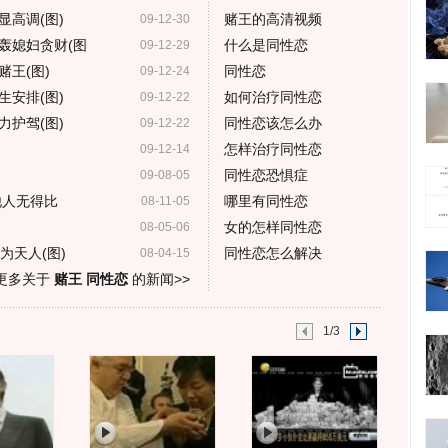
高调(图)
赌王的高清视频
09-12-30
轰媳妇贪财(图
什么是同性恋
09-12-29
王(图)
同性恋
09-12-24
安排(图)
如何治疗同性恋
09-12-22
护驾(图)
同性恋该怎么办
09-12-22
怎样治疗同性恋
09-12-14
同性恋恐惧症
09-08-05
他人无得比
哪里有同性恋
08-11-05
女的怎样同性恋
08-05-06
为天人(图)
同性恋怎么解决
08-04-15
更多关于
赌王 同性恋
的新闻>>
1/3