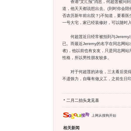
香港“文汇报”消息，何超莲被问到
道，他天天都说想出去。(到时你会陪
否农历新年前出院？)不知道，要看医
一号大宅，家已经装修好，可以随时入
何超莲近日经常被拍到与Jeremy出
已。而最近Jeremy的名字在同志网
者)，他以前也有女友，只是同志网站
性格，所以男性朋友较多。
对于何超莲的浓妆，三太看后觉得很
不遗馀力，自曝有做义工，之前生日
二月二抬头龙见喜
上网从搜狗开始
相关新闻