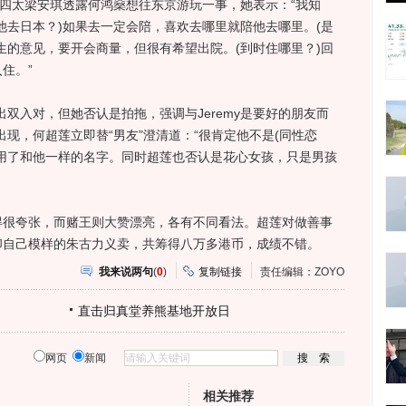
四太梁安琪透露何鸿燊想往东京游玩一事，她表示：“我知
他去日本？)如果去一定会陪，喜欢去哪里就陪他去哪里。(是
生的意见，要开会商量，但很有希望出院。(到时住哪里？)回
住。”
双入对，但她否认是拍拖，强调与Jeremy是要好的朋友而
站出现，何超莲立即替“男友”澄清道：“很肯定他不是(同性恋
用了和他一样的名字。同时超莲也否认是花心女孩，只是男孩
夸张，而赌王则大赞漂亮，各有不同看法。超莲对做善事
印自己模样的朱古力义卖，共筹得八万多港币，成绩不错。
我来说两句
(
0
)
复制链接
责任编辑：ZOYO
直击归真堂养熊基地开放日
网页
新闻
相关推荐