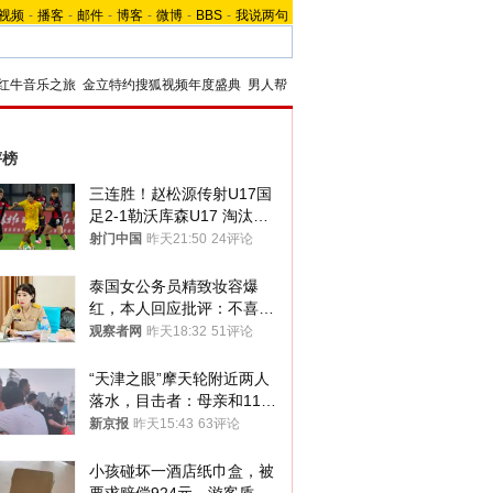
视频
-
播客
-
邮件
-
博客
-
微博
-
BBS
-
我说两句
红牛音乐之旅
金立特约搜狐视频年度盛典
男人帮
评榜
三连胜！赵松源传射U17国
足2-1勒沃库森U17 淘汰赛
将战河床
射门中国
昨天21:50
24评论
泰国女公务员精致妆容爆
红，本人回应批评：不喜欢
就别看
观察者网
昨天18:32
51评论
“天津之眼”摩天轮附近两人
落水，目击者：母亲和11岁
儿子先后被打捞上岸
新京报
昨天15:43
63评论
小孩碰坏一酒店纸巾盒，被