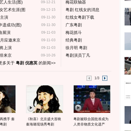
艺人生活(图)
梅花联轴器
09-12-21
女艺术生涯(图
粤剧 红线女的消息
09-12-15
后主演
红线女粤剧下载
09-11-30
申遗成功(图)
广东粤剧
09-11-30
曲展演
梅花抓斗
09-11-03
1月应邀来京
经典粤剧
09-11-03
将上演
徐月明 粤剧
09-11-03
排来京
粤剧演员丁凡
09-10-26
更多关于
粤剧 倪惠英
的新闻>>
1/3
再携手 秦
《秋喜》北京盛大首映
粤剧被联合国批准成为
粤剧
秦海璐现场秀粤剧
人类非物质文化遗产