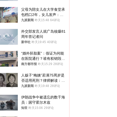
父母为陪女儿在大学食堂承
包档口2年，女儿发声：初
衷是为了陪伴，毕业后将不
九派新闻
昨天15:48
64评论
再营业
外交部发言人就广岛核爆81
周年答记者问
新华社
昨天19:45
40评论
“婚外胚胎案”：假证为何能
在医院通行？谁有权销毁胚
胎？
南方都市报
昨天15:29
28评论
人贩子“梅姨”若满75周岁是
否适用死刑？律师解读：很
大概率不会被判处死刑
九派新闻
昨天19:48
28评论
伊朗战争中被遗忘的数千海
员：困守霍尔木兹
知世
昨天15:06
29评论