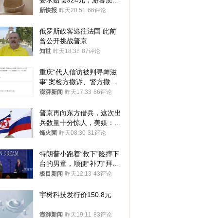
要求赔偿924元，游客质疑
酒店房客物品超高标价，市
新快报
昨天20:51
66评论
监部门：不违规
俄罗斯政客逃往法国 此前
曾公开挑战普京
知世
昨天18:38
87评论
重庆“代人信访被判寻衅滋
事”案检方撤诉、警方撤
案，两被告人获国赔
澎湃新闻
昨天17:33
86评论
普京再向东方借兵，这次出
兵数量十分惊人，美媒：俄
朝要动真格？
烽火菌
昨天08:30
31评论
特朗普小跑着“救下”险摔下
台的男童，顺便“补刀”拜
登：“我可不想他像拜登一
极目新闻
昨天12:13
43评论
样摔下来”
宇树科技发行价150.8元
澎湃新闻
昨天19:11
83评论