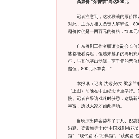
高票价 “荣誉票”高达800元
记者注意到，这次联演的票价跟以往
对此，主办方相关负责人解释说，80
题价位仍是一两百元的价格，“180元
广东粤剧工作者联谊会副会长何笃
婆都能看得起，但越来越多的粤剧戏
征，与其他演出动辄一两千元的票价
超值，800元不算贵！”
本报讯（记者 沈远安/文 梁彦兰
（上图）前晚在中山纪念堂重举行。
院。记者在采访戏迷时获悉，这场新
丰富，所以大家才如此捧场。
当晚演出阵容荟萃了丁凡、倪惠英
淑勤、梁素梅等十位“中国戏剧梅花奖
篇”、“现代篇”和“经典篇”。“获奖