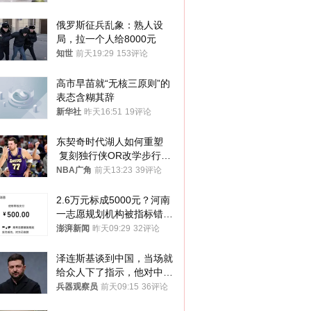
俄罗斯征兵乱象：熟人设
局，拉一个人给8000元
知世
前天19:29
153评论
高市早苗就“无核三原则”的
表态含糊其辞
新华社
昨天16:51
19评论
东契奇时代湖人如何重塑
 复刻独行侠OR改学步行
者？
NBA广角
前天13:23
39评论
2.6万元标成5000元？河南
一志愿规划机构被指标错学
费致考生复读
澎湃新闻
昨天09:29
32评论
泽连斯基谈到中国，当场就
给众人下了指示，他对中国
和中乌关系，显然又有了新
兵器观察员
前天09:15
36评论
的想法