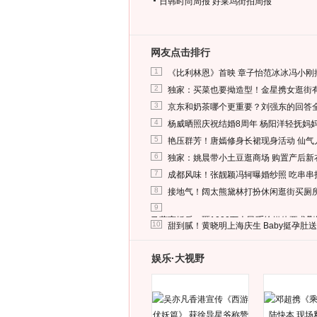
日韩时尚周报
好莱坞街拍周报
网友点击排行
1
《比利林恩》首映 章子怡范冰冰冯小刚
2
独家：买菜也要拗造型！金星携女逛街
3
京东和奶茶哪个更重要？刘强东的回答
4
杨威晒照庆祝结婚8周年 杨阳洋轻抚妈
5
艳压群芳！唐嫣修身长裙现身活动 仙气
6
独家：姚晨带小土豆逛商场 购置产后新
7
成都风味！张靓颖冯轲曝婚纱照 吃串串
8
接地气！阔太熊黛林打扮休闲逛街买厕
9
马蓉离婚后，砸1000万人民币给媒体要求
10
甜到腻！黄晓明上海庆生 Baby挺孕肚
娱乐·大视野