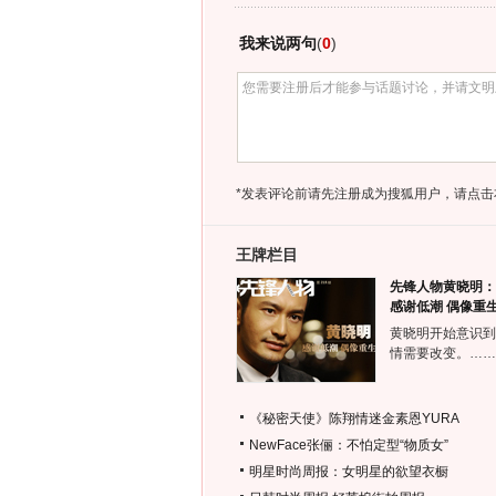
我来说两句
(
0
)
*发表评论前请先注册成为搜狐用户，请点击
王牌栏目
先锋人物黄晓明：
感谢低潮 偶像重
黄晓明开始意识到
情需要改变。……
《秘密天使》陈翔情迷金素恩YURA
NewFace张俪：不怕定型“物质女”
明星时尚周报：女明星的欲望衣橱