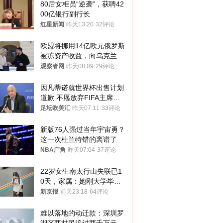
80后女柜员“逆袭”，获聘42
00亿银行副行长
红星新闻
昨天13:20
32评论
欧盟将挪用14亿欧元俄罗斯
被冻资产收益，向乌克兰提
供援助
观察者网
昨天08:09
29评论
因凡蒂诺就世界杯出售计划
道歉 不愿放弃FIFA主席职
位
足坛欧美汇
昨天07:11
33评论
新版76人强过当年宇宙勇？
这一次杜兰特错的离谱了
NBA广角
昨天07:04
37评论
22岁女生南太行山失联已1
0天，家属：她刚大学毕业
想到山里旅行
新京报
前天23:18
64评论
难以落地的动迁款：深圳罗