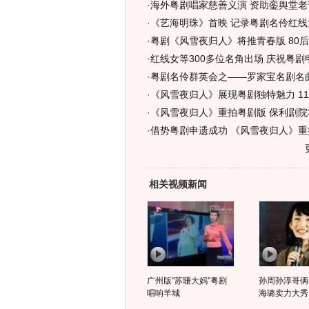
·
海外粤剧唱家慈善义演 资助銮舆堂老
·
《艺海明珠》首映 记录粤剧名伶红线
·
粤剧《风雪夜归人》将推青春版 80
·
红线女等300多位名角出场 庆祝粤剧
·
粤剧名伶群英会之——罗家宝名剧名
·
《风雪夜归人》展现粤剧独特魅力 1
·
《风雪夜归人》重拍粤剧版 保利剧院
·
借势粤剧申遗成功 《风雪夜归人》重
相关视频新闻
广州版"苏珊大妈"粤剧
孙周孙淳哥俩
唱响羊城
海璐卖力大秀