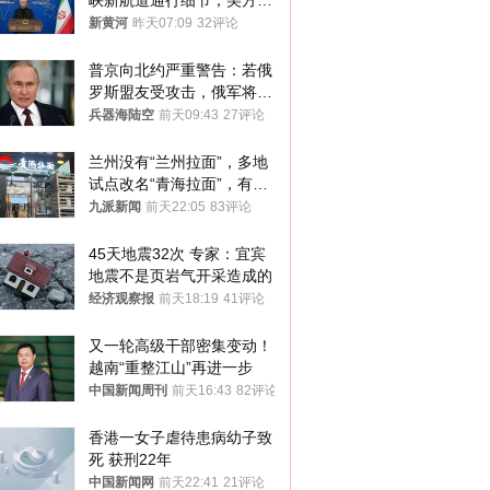
峡新航道通行细节，美方再
提“倒计时”
新黄河
昨天07:09
32评论
普京向北约严重警告：若俄
罗斯盟友受攻击，俄军将动
用核武器保护
兵器海陆空
前天09:43
27评论
兰州没有“兰州拉面”，多地
试点改名“青海拉面”，有商
家改名已两年
九派新闻
前天22:05
83评论
45天地震32次 专家：宜宾
地震不是页岩气开采造成的
经济观察报
前天18:19
41评论
又一轮高级干部密集变动！
越南“重整江山”再进一步
中国新闻周刊
前天16:43
82评论
香港一女子虐待患病幼子致
死 获刑22年
中国新闻网
前天22:41
21评论