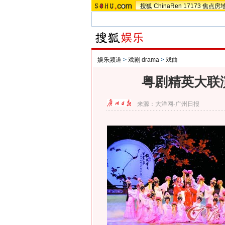
搜狐
ChinaRen
17173
焦点房
娱乐频道
>
戏剧 drama
>
戏曲
粤剧精英大联演
来源：
大洋网-广州日报