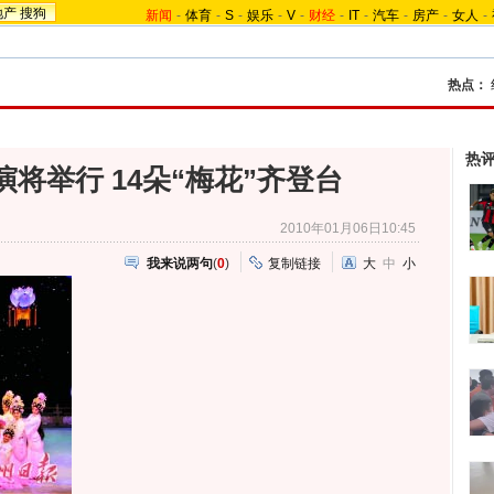
地产
搜狗
新闻
-
体育
-
S
-
娱乐
-
V
-
财经
-
IT
-
汽车
-
房产
-
女人
-
热点：
热
将举行 14朵“梅花”齐登台
2010年01月06日10:45
我来说两句
(
0
)
复制链接
大
中
小