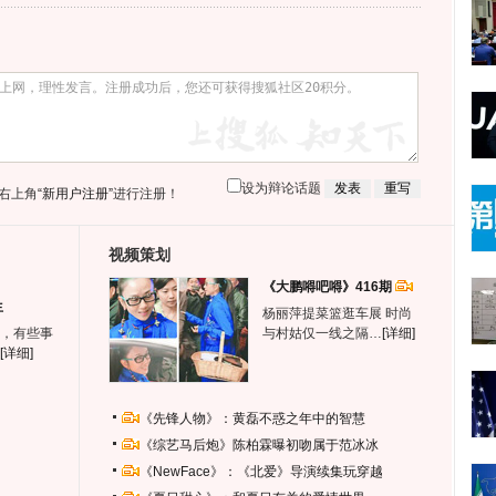
设为辩论话题
右上角
“新用户注册”
进行注册！
视频策划
《大鹏嘚吧嘚》416期
生
杨丽萍提菜篮逛车展 时尚
，有些事
与村姑仅一线之隔…
[详细]
[详细]
《先锋人物》：黄磊不惑之年中的智慧
《综艺马后炮》陈柏霖曝初吻属于范冰冰
《NewFace》：《北爱》导演续集玩穿越