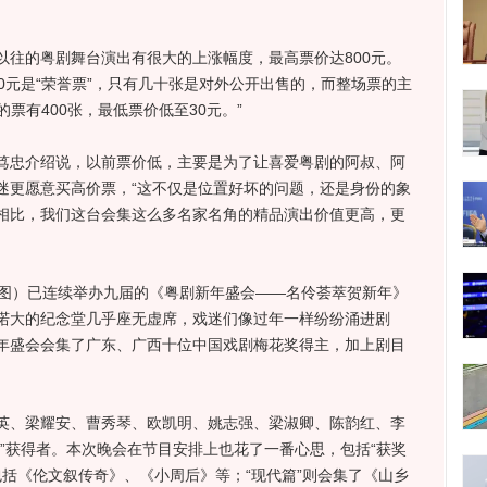
的粤剧舞台演出有很大的上涨幅度，最高票价达800元。
0元是“荣誉票”，只有几十张是对外公开出售的，而整场票的主
的票有400张，最低票价低至30元。”
忠介绍说，以前票价低，主要是为了让喜爱粤剧的阿叔、阿
迷更愿意买高价票，“这不仅是位置好坏的问题，还是身份的象
相比，我们这台会集这么多名家名角的精品演出价值更高，更
/图）已连续举办九届的《粤剧新年盛会——名伶荟萃贺新年》
偌大的纪念堂几乎座无虚席，戏迷们像过年一样纷纷涌进剧
年盛会会集了广东、广西十位中国戏剧梅花奖得主，加上剧目
、梁耀安、曹秀琴、欧凯明、姚志强、梁淑卿、陈韵红、李
”获得者。本次晚会在节目安排上也花了一番心思，包括“获奖
篇”包括《伦文叙传奇》、《小周后》等；“现代篇”则会集了《山乡