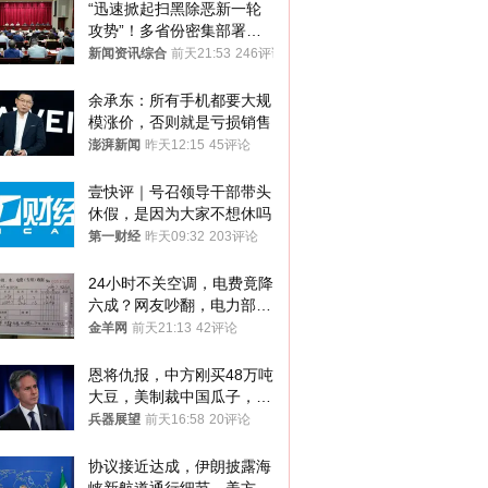
“迅速掀起扫黑除恶新一轮
攻势”！多省份密集部署，
公布举报方式
新闻资讯综合
前天21:53
246评论
余承东：所有手机都要大规
模涨价，否则就是亏损销售
澎湃新闻
昨天12:15
45评论
壹快评｜号召领导干部带头
休假，是因为大家不想休吗
第一财经
昨天09:32
203评论
24小时不关空调，电费竟降
六成？网友吵翻，电力部门
回应→
金羊网
前天21:13
42评论
恩将仇报，中方刚买48万吨
大豆，美制裁中国瓜子，布
林肯措辞变了
兵器展望
前天16:58
20评论
协议接近达成，伊朗披露海