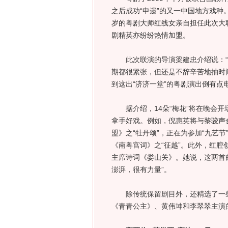
之后成功“申遗”的又一中国地方戏种
岁的粤剧大师红线女亲自担任此次大
剧精英亦纷纷热情加盟。
此次联演的导演梁建忠介绍说：“1
期都很紧张，但还是不辞辛苦地抽时
到这出“济济一堂”的粤剧演出倒有
据介绍，14朵“梅花”将在晚会开
拿手好戏。例如，倪惠英将与黎骏声
盟》之“牡丹颂”，正在为参加“九艺
《南粤宫词》之“征越”。此外，红
主席诗词《娄山关》。她说，这两首曲
澎湃，很有力量”。
除传统保留剧目外，还精选了一些
《青青公主》、黄伟坤和李翠翠主演