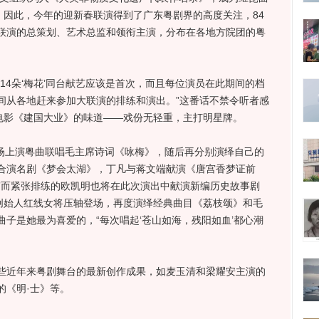
。因此，今年的迎新春联演得到了广东粤剧界的高度关注，84
联演的总策划、艺术总监和领衔主演，分布在各地方院团的粤
4朵‘梅花’同台献艺应该是首次，而且每位演员在此期间的档
间从各地赶来参加大联演的排练和演出。”这番话不禁令听者感
点电影《建国大业》的味道——戏份无轻重，主打明星牌。
场上演粤曲联唱毛主席诗词《咏梅》，随后再分别演绎自己的
合演名剧《梦会太湖》，丁凡与蒋文端献演《唐宫香梦证前
节”而紧张排练的欧凯明也将在此次演出中献演新编历史故事剧
腔创始人红线女将压轴登场，再度演绎经典曲目《荔枝颂》和毛
子是她最为喜爱的，“每次唱起‘苍山如海，残阳如血’都心潮
近年来粤剧舞台的最新创作成果，如麦玉清和梁耀安主演的
的《明·士》等。