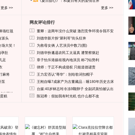
《夏日甜心》：和夏日有关的爱情世界
更多 >>
更多 >>
网友评论排行
1
捧场红毯
董卿：这两年没什么突破 激烈竞争环境令我不安
2
有派头
刘德华新片扮“犀利哥”街头狂奔
3
全场大笑！
为救母女俩 人艺演员中数刀(图)
4
妈孕肚
刘德华扮邋遢农民工太逼真 遭警察驱赶
5
儿足
章子怡斥港媒歧视内地演员 称刁钻势利
6
衣
律师：于正不构成侵权 只能道德谴责
7
打麻将
王力宏否认“辱华”：别给歌词扣帽子
8
所泵
王刚自曝7成家产为古董藏品：睡180年历史古床
9
台媒:40岁林志玲冷冻9颗卵子 全副武装怕被认出
删掉这照片
10
送蛋糕
陈冠希：假如我有时光机 也什么都不改