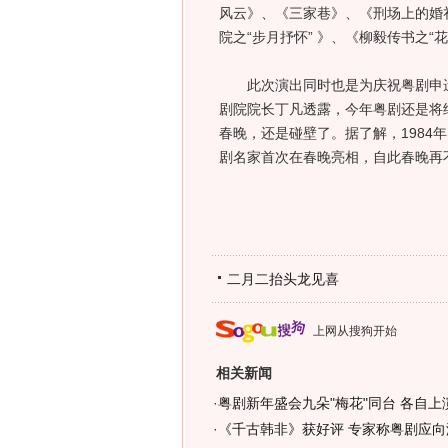
风云》、《三家巷》、《刑场上的婚礼
院之“步月抒怀” 》、《柳毅传书之“
此次演出同时也是为庆祝粤剧申遗
剧院院长丁凡透露，今年粤剧还是将
春晚，还是碰壁了。据了解，1984
剧名家首次在春晚亮相，自此春晚再
二月二抬头龙见喜
上网从搜狗开始
相关新闻
·
粤剧新年盛会九朵"梅花"同台 各自上演
·
《千古韩非》获好评 专家称粤剧应向