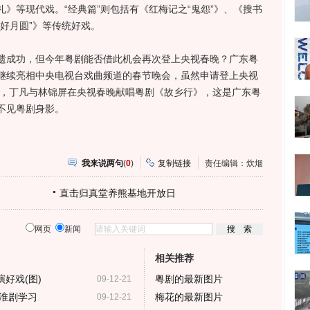
》等现代戏。“经典篇”则包括有《红梅记之“鬼怨”》、《搜书
花好月圆”》等传统好戏。
成功，但今年粤剧能否借此机会再次登上央视春晚？广东粤
继续亮相中央电视台戏曲频道的春节晚会，虽然申请登上央视
年，丁凡与林锦屏在央视春晚献唱粤剧《故乡行》，这是广东粤
不见粤剧身影。
我来说两句
(
0
)
复制链接
责任编辑：炊烟
直击归真堂养熊基地开放日
网页
新闻
相关推荐
好戏(图)
粤剧的最新图片
09-12-21
淮剧学习
梅花的最新图片
09-12-21