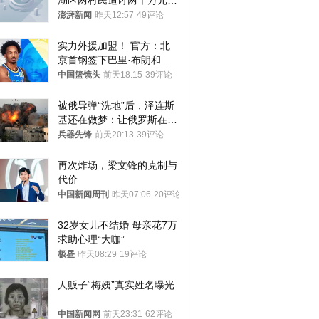
湖区两村民追讨两千万元动
迁款八年未果
澎湃新闻
昨天12:57
49评论
实力外援加盟！ 官方：北
京首钢签下巴里·布朗和桑
普森
中国篮镜头
前天18:15
39评论
被俄导弹“洗地”后，泽连斯
基还在做梦：让俄罗斯在冬
季前求和？
兵器先锋
前天20:13
39评论
再次炸场，梁文锋的克制与
代价
中国新闻周刊
昨天07:06
20评论
32岁女儿不结婚 母亲花7万
求助心理“大咖”
极昼
昨天08:29
19评论
人贩子“梅姨”真实姓名曝光
中国新闻网
前天23:31
62评论