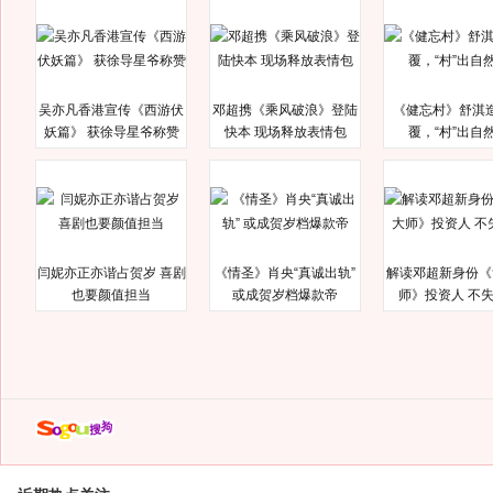
吴亦凡香港宣传《西游伏
邓超携《乘风破浪》登陆
《健忘村》舒淇
妖篇》 获徐导星爷称赞
快本 现场释放表情包
覆，“村”出自
闫妮亦正亦谐占贺岁 喜剧
《情圣》肖央“真诚出轨”
解读邓超新身份《
也要颜值担当
或成贺岁档爆款帝
师》投资人 不