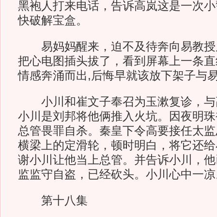
黑袍人打来电话，告诉高岚这是一次小
快破解宝盒。
易妈妈醒来，迫不及待奔向易教授
把心电图插头拔了，看到屏幕上一条直
情感奔涌而出,后悔早就该放下架子与
小川和崔文子奉召为玉漱复诊，与
小川是刘邦将他俩推入火坑。因夜明珠
总管畏罪自杀。秦皇下令高要接任太监
横梁上的定滑轮，顿时明白，将它还给
谢小川让他当上总管。并告诉小川，他
监监守自盗，已经砍头。小川心中一凉
第十八集