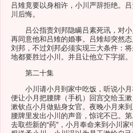
吕雉竟要以身相许，小川严辞拒绝。吕
川后悔。
吕公指责刘邦隐瞒吕素死讯，对小
再同意他和吕雉的婚事。吕雉却突然态
刘邦，不过刘邦必须实现三大条件：将
地都要胜过小川。并且让他立下字据。
第二十集
小川请小月到家中吃饭，听说小月
便让小月把腰牌（手机）回宫交给玉漱
漱钦点小月做贴身女官。夜晚小月来到
腰牌里发出小川的声音，惊诧不已。第
去取些新的“药”，小月奉命来到小川家