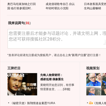
奥巴马结束加纳之行回
成龙借胡歌夸自己 自认
日本政客面具受热
国 临行前参观旧时..
年轻时堪比小沈阳
生鸠山最畅销
我来说两句
(
31
)
*发表评论前请先注册成为搜狐用户，请点击右上角
“新用户注册”
进行注册！
王牌栏目
视频策划
先锋人物黄晓明：
感谢低潮 偶像重生
黄晓明开始意识到，有些事
情需要改变。……
[详细]
《秘密天使》陈翔情迷金素恩YURA
《先锋人