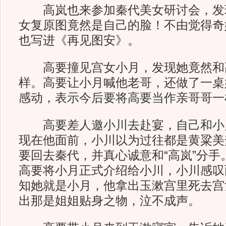
高岚也来参加秦代美女研讨会，发
女复原图竟然是自己的脸！不由觉得奇
也写进《再见图安》。
高要撞见宫女小月，发现她竟然和
样。高要让小月喊他老哥，还做了一桌
感动，表示今后要将高要当作亲哥哥一
高要差人邀小川去赴宴，自己和小
现在他面前，小川以为过往都是黄粱美
要回去秦代，并真心诚意和“高岚”分手
高要将小月正式介绍给小川，小川感叹
知她就是小月，他拿出玉漱宫里死去宫
出那是姐姐贴身之物，泣不成声。