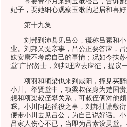
高要带小月来到玉漱寝宫，告诉她
妃子，要她细心观察玉漱的起居和喜好
第十九集
刘邦到沛县见吕公，谎称吕素和小
业。刘邦又提亲事，吕公正要答应，吕
妹安康不考虑自己的事情；况如今扶苏
堂”广招贤士，刘邦理应去应征，提议
项羽和项梁也来到咸阳，撞见买醉
小川。举贤堂中，项梁叔侄身为楚国贵
想和项梁叔侄攀关系，可叔侄俩对他颇
睬。小川问起徭役之事，刘邦扯谎敷衍
便带小川去见吕公，为自己说好话。小
吕家人伤心不已，当即为吕素设灵堂。