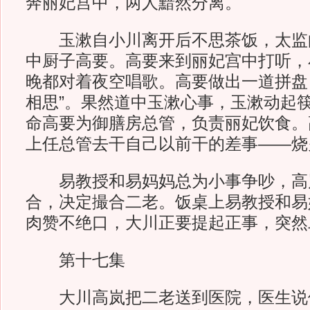
奔丽妃宫中，两人黯然分离。
玉漱自小川离开后不思茶饭，太监
中厨子高要。高要来到丽妃宫中打听，
晚都对着夜空唱歌。高要做出一道拼盘
相思”。果然道中玉漱心事，玉漱动起
命高要为御膳房总管，负责丽妃饮食。
上任总管去干自己以前干的差事——烧
易教授和易妈妈总为小事争吵，高
合，决定撮合二老。饭桌上易教授和易
肉赞不绝口，大川正要提起正事，突然
第十七集
大川高岚把二老送到医院，医生说