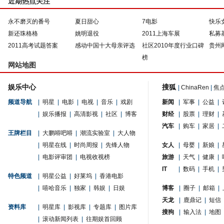
近期热点关注
永不磨灭的番号
夏日甜心
7电影
快乐
新还珠格格
姚明退役
2011上海车展
私募
2011高考试题答案
感动中国十大母亲评选
社区2010年度行业口碑
贵州
榜
网站地图
娱乐中心
搜狐
|
ChinaRen
|
焦
频道导航
|
明星
|
电影
|
电视
|
音乐
|
戏剧
新闻
|
军事
|
公益
|
|
娱乐播报
|
高清影视
|
社区
|
博客
财经
|
股票
|
理财
|
汽车
|
购车
|
家居
|
王牌栏目
|
大鹏嘚吧嘚
|
潮流实验室
|
大人物
|
明星在线
|
时尚周报
|
先锋人物
女人
|
母婴
|
新娘
|
|
电影评审团
|
电视收视榜
旅游
|
天气
|
健康
|
IT
|
数码
|
手机
|
特色频道
|
明星公益
|
好莱坞
|
香港电影
|
嘻哈音乐
|
独家
|
韩娱
|
日娱
博客
|
圈子
|
邮箱
|
天龙
|
鹿鼎记
|
短信
资料库
|
明星库
|
影视库
|
专题库
|
图片库
搜狗
|
输入法
|
地图
|
滚动新闻列表
|
往期娱首回顾