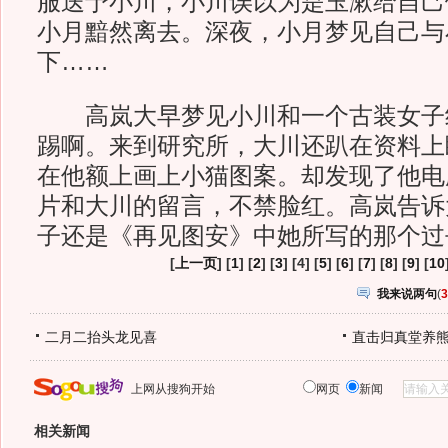
服送予小川，小川误以为是玉漱给自己
小月黯然离去。深夜，小月梦见自己与
下……
高岚大早梦见小川和一个古装女子
踢啊。来到研究所，大川还趴在资料上
在他额上画上小猫图案。却发现了他电
片和大川的留言，不禁脸红。高岚告诉
子还是《再见图安》中她所写的那个过去
[
上一页
] [
1
] [
2
] [
3
] [4] [
5
] [
6
] [
7
] [
8
] [
9
] [
10
我来说两句
(
3
二月二抬头龙见喜
直击归真堂养
上网从搜狗开始
网页
新闻
相关新闻