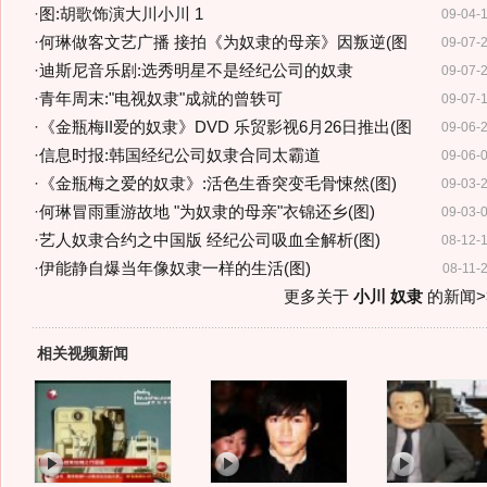
·
图:胡歌饰演大川小川 1
09-04-
·
何琳做客文艺广播 接拍《为奴隶的母亲》因叛逆(图
09-07-
·
迪斯尼音乐剧:选秀明星不是经纪公司的奴隶
09-07-
·
青年周末:"电视奴隶"成就的曾轶可
09-07-
·
《金瓶梅II爱的奴隶》DVD 乐贸影视6月26日推出(图
09-06-
·
信息时报:韩国经纪公司奴隶合同太霸道
09-06-
·
《金瓶梅之爱的奴隶》:活色生香突变毛骨悚然(图)
09-03-
·
何琳冒雨重游故地 "为奴隶的母亲"衣锦还乡(图)
09-03-
·
艺人奴隶合约之中国版 经纪公司吸血全解析(图)
08-12-
·
伊能静自爆当年像奴隶一样的生活(图)
08-11-
更多关于
小川 奴隶
的新闻>
相关视频新闻