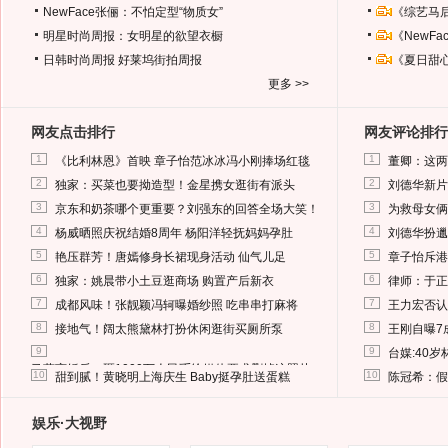
NewFace张俪：不怕定型“物质女”
《综艺马
明星时尚周报：女明星的欲望衣橱
《NewF
日韩时尚周报
好莱坞街拍周报
《夏日甜
更多 >>
网友点击排行
网友评论排行
1
1
《比利林恩》首映 章子怡范冰冰冯小刚捧场红毯
董卿：这两
2
2
独家：买菜也要拗造型！金星携女逛街有派头
刘德华新片
3
3
京东和奶茶哪个更重要？刘强东的回答全场大笑！
为救母女俩
4
4
杨威晒照庆祝结婚8周年 杨阳洋轻抚妈妈孕肚
刘德华扮邋
5
5
艳压群芳！唐嫣修身长裙现身活动 仙气儿足
章子怡斥港
6
6
独家：姚晨带小土豆逛商场 购置产后新衣
律师：于正
7
7
成都风味！张靓颖冯轲曝婚纱照 吃串串打麻将
王力宏否认
8
8
接地气！阔太熊黛林打扮休闲逛街买厕所泵
王刚自曝7
9
9
台媒:40
马蓉离婚后，砸1000万人民币给媒体要求删掉这照片
10
10
甜到腻！黄晓明上海庆生 Baby挺孕肚送蛋糕
陈冠希：假
娱乐·大视野