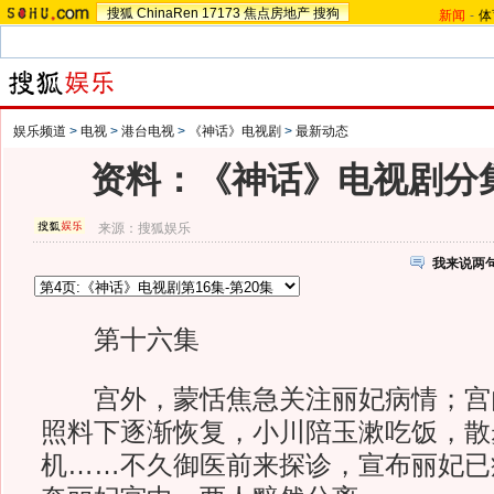
搜狐
ChinaRen
17173
焦点房地产
搜狗
新闻
-
体
娱乐频道
>
电视
>
港台电视
>
《神话》电视剧
>
最新动态
资料：《神话》电视剧分
来源：
搜狐娱乐
我来说两
第十六集
宫外，蒙恬焦急关注丽妃病情；宫
照料下逐渐恢复，小川陪玉漱吃饭，散
机……不久御医前来探诊，宣布丽妃已