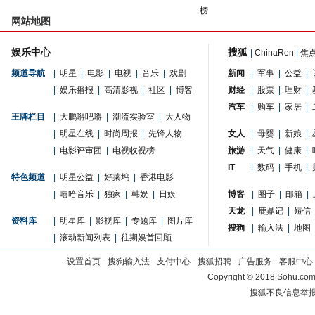
榜
网站地图
娱乐中心
搜狐
|
ChinaRen
|
焦
频道导航
|
明星
|
电影
|
电视
|
音乐
|
戏剧
新闻
|
军事
|
公益
|
|
娱乐播报
|
高清影视
|
社区
|
博客
财经
|
股票
|
理财
|
汽车
|
购车
|
家居
|
王牌栏目
|
大鹏嘚吧嘚
|
潮流实验室
|
大人物
|
明星在线
|
时尚周报
|
先锋人物
女人
|
母婴
|
新娘
|
|
电影评审团
|
电视收视榜
旅游
|
天气
|
健康
|
IT
|
数码
|
手机
|
特色频道
|
明星公益
|
好莱坞
|
香港电影
|
嘻哈音乐
|
独家
|
韩娱
|
日娱
博客
|
圈子
|
邮箱
|
天龙
|
鹿鼎记
|
短信
资料库
|
明星库
|
影视库
|
专题库
|
图片库
搜狗
|
输入法
|
地图
|
滚动新闻列表
|
往期娱首回顾
设置首页
-
搜狗输入法
-
支付中心
-
搜狐招聘
-
广告服务
-
客服中心
Copyright
©
2018 Sohu.com 
搜狐不良信息举