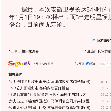
据悉，本次安徽卫视长达5小时的元旦
年1月1日19：40播出，而“出走明星
登台，目前尚无定论。
我来说两
二月二抬头龙见喜
直击归真堂养
上网从搜狗开始
网页
新闻
相关新闻
·
张杰或随龙丹妮出走天娱 与谢娜因买房闹矛盾(图)
09-11-
·
TVB艺人频频出走 签约内地更好捞金
09-12-
·
《谍影重重4》导演出走 只因不满剧本与制片方
09-12-
·
煮夫出走《婚姻保卫战》 马伊琍袁立同床共枕(图)
09-12-
·
容祖儿心烦失眠用针灸 笑称若失声就离家出走(图)
09-11-