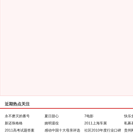
近期热点关注
永不磨灭的番号
夏日甜心
7电影
快乐
新还珠格格
姚明退役
2011上海车展
私募
2011高考试题答案
感动中国十大母亲评选
社区2010年度行业口碑
贵州