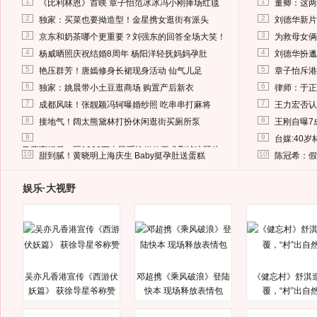
1
1
《比利林恩》首映 章子怡范冰冰冯小刚捧场红毯
董卿：这两
2
2
独家：买菜也要拗造型！金星携女逛街有派头
刘德华新片
3
3
京东和奶茶哪个更重要？刘强东的回答全场大笑！
为救母女俩
4
4
杨威晒照庆祝结婚8周年 杨阳洋轻抚妈妈孕肚
刘德华扮邋
5
5
艳压群芳！唐嫣修身长裙现身活动 仙气儿足
章子怡斥港
6
6
独家：姚晨带小土豆逛商场 购置产后新衣
律师：于正
7
7
成都风味！张靓颖冯轲曝婚纱照 吃串串打麻将
王力宏否认
8
8
接地气！阔太熊黛林打扮休闲逛街买厕所泵
王刚自曝7
9
9
台媒:40
马蓉离婚后，砸1000万人民币给媒体要求删掉这照片
10
10
甜到腻！黄晓明上海庆生 Baby挺孕肚送蛋糕
陈冠希：假
娱乐·大视野
吴亦凡香港宣传《西游伏
邓超携《乘风破浪》登陆
《健忘村》舒淇
妖篇》 获徐导星爷称赞
快本 现场释放表情包
覆，“村”出自