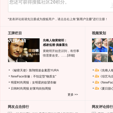
*发表评论前请先注册成为搜狐用户，请点击右上角
“新用户注册”
进行注册！
王牌栏目
视频策划
先锋人物黄晓明：
感谢低潮 偶像重生
黄晓明开始意识到，有些事
情需要改变。……
[详细]
《秘密天使》陈翔情迷金素恩YURA
《先锋人
NewFace张俪：不怕定型“物质女”
《综艺马
明星时尚周报：女明星的欲望衣橱
《NewF
日韩时尚周报
好莱坞街拍周报
《夏日甜
更多 >>
网友点击排行
网友评论排行