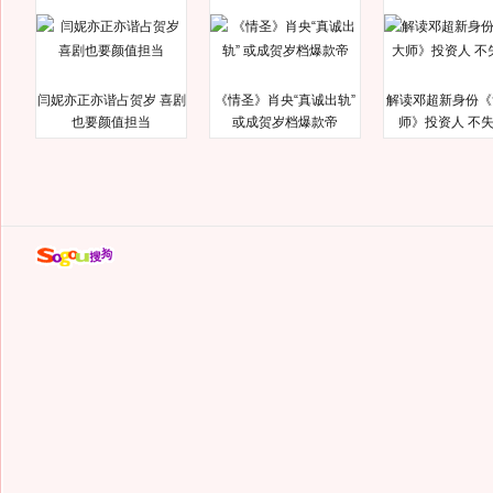
闫妮亦正亦谐占贺岁 喜剧
《情圣》肖央“真诚出轨”
解读邓超新身份《
也要颜值担当
或成贺岁档爆款帝
师》投资人 不