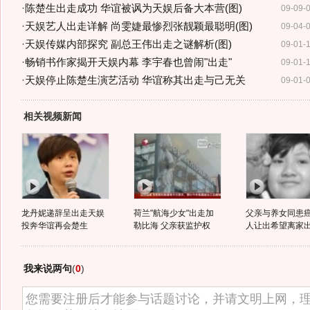
·
陈楚生出走成功 华谊被讽为天娱后备大本营(图)
09-09-
·
天娱艺人出走详解 尚雯婕最惨烈张靓颖最聪明(图)
09-04-
·
天娱传媒内部探究 副总王伟出走之谜解析(图)
09-01-
·
畅销书作家揭开天娱内幕 李宇春也曾闹"出走"
09-01-
·
天娱停止陈楚生演艺活动 华谊称其出走与己无关
09-01-
相关视频新闻
龙丹妮递辞呈出走天娱
荷兰"航海少女"出走加
父亲与养女同患癌
投奔华谊再会楚生
勒比海 父亲获监护权
人让出希望离家
我来说两句
(
0
)