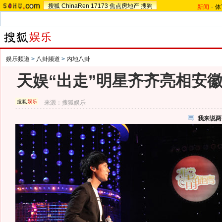
搜狐
ChinaRen
17173
焦点房地产
搜狗
新闻
-
体
娱乐频道
>
八卦频道
>
内地八卦
天娱“出走”明星齐齐亮相安
来源：
搜狐娱乐
我来说两