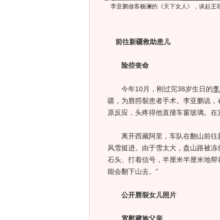
李亚鹏做客
杨澜
的《天下女人》，谈起
王
前往新疆救助患儿
险些丧命
今年10月，刚过完38岁生日的
李
疆，为唇腭裂患者手术。李亚鹏说，在
原反应，头疼得他直撞车窗玻璃。在
离开西藏阿里，车队在翻山前往新
风雪挺进。由于雪太大，盘山路被冻
石头、打着信号，半厘米半厘米地帮
能会翻下山去。”
公开唇裂女儿照片
宽慰藏族父亲