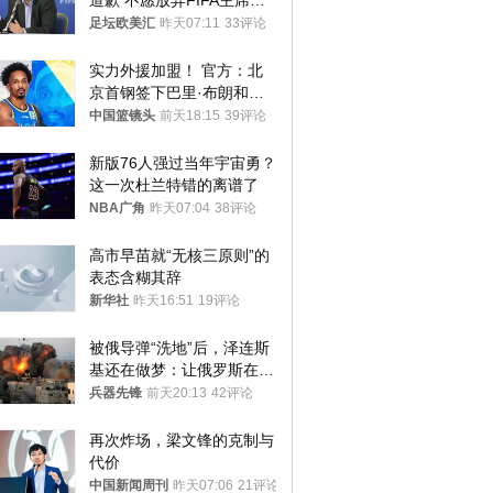
道歉 不愿放弃FIFA主席职
位
足坛欧美汇
昨天07:11
33评论
实力外援加盟！ 官方：北
京首钢签下巴里·布朗和桑
普森
中国篮镜头
前天18:15
39评论
新版76人强过当年宇宙勇？
这一次杜兰特错的离谱了
NBA广角
昨天07:04
38评论
高市早苗就“无核三原则”的
表态含糊其辞
新华社
昨天16:51
19评论
被俄导弹“洗地”后，泽连斯
基还在做梦：让俄罗斯在冬
季前求和？
兵器先锋
前天20:13
42评论
再次炸场，梁文锋的克制与
代价
中国新闻周刊
昨天07:06
21评论