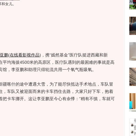
菲
和女儿。
亚鹏
(
在线看影视作品
)
，携“嫣然基金”医疗队挺进西藏和新
平均海拔4500米的高原区，医疗队遇到的最困难的事就是高
宾馆，李亚鹏和助理只得轮流共用一个氧气瓶吸氧。
疆喀什的途中遭遇大雪，为了能尽快抵达手术地点，车队冒
住，车队又被迎面而来的卡车挡住去路，大家只好下车，抱着
着把卡车挪开。这让李亚鹏至今心有余悸：“稍有不慎，车就可