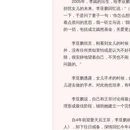
2005年，李嫣的出生，给李亚鹏
担忧女儿的未来。李亚鹏回忆说：“
一下，于是问了妻子一句：‘你怎么想
着点质问的意思，我一听立马说：‘我
的一切，包括成立嫣然基金，关爱更
李亚鹏坦言，刚看到女儿的时候，
外，没有任何类似害怕或是认为不好看
睛，很安静地望着自己，不哭也不闹
问题的。”
李亚鹏透露，女儿手术的时候，自
儿进去做的手术。对此他也坦承，有
李亚鹏说，自己和王菲讨论得最多
理形成最佳阶段，辅助她建立一个完
自4年前迎娶天后王菲，李亚鹏就
人》，卸下往日戒备，深情回忆今年