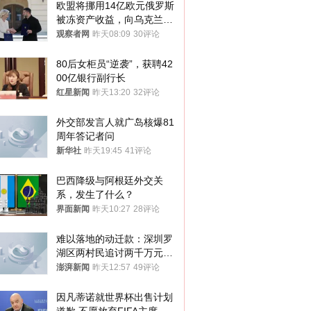
欧盟将挪用14亿欧元俄罗斯
被冻资产收益，向乌克兰提
供援助
观察者网
昨天08:09
30评论
80后女柜员“逆袭”，获聘42
00亿银行副行长
红星新闻
昨天13:20
32评论
外交部发言人就广岛核爆81
周年答记者问
新华社
昨天19:45
41评论
巴西降级与阿根廷外交关
系，发生了什么？
界面新闻
昨天10:27
28评论
难以落地的动迁款：深圳罗
湖区两村民追讨两千万元动
迁款八年未果
澎湃新闻
昨天12:57
49评论
因凡蒂诺就世界杯出售计划