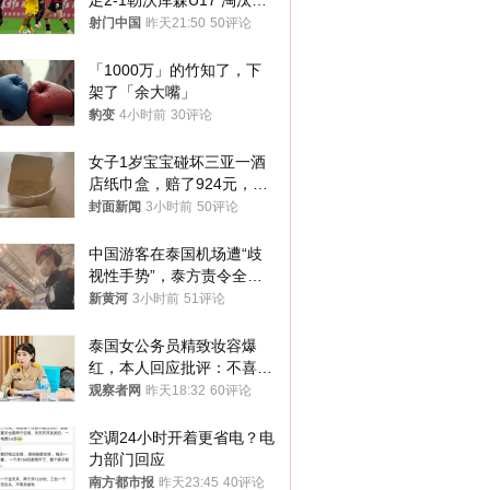
足2-1勒沃库森U17 淘汰赛
将战河床
射门中国
昨天21:50
50评论
「1000万」的竹知了，下
架了「余大嘴」
豹变
4小时前
30评论
女子1岁宝宝碰坏三亚一酒
店纸巾盒，赔了924元，发
帖吐槽后酒店退还一半的
封面新闻
3小时前
50评论
钱，当地市监局回应
中国游客在泰国机场遭“歧
视性手势”，泰方责令全面
调查，对责任人采取最严厉
新黄河
3小时前
51评论
处分
泰国女公务员精致妆容爆
红，本人回应批评：不喜欢
就别看
观察者网
昨天18:32
60评论
空调24小时开着更省电？电
力部门回应
南方都市报
昨天23:45
40评论