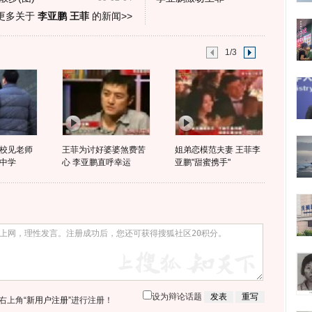
更多关于
李亚鹏 王菲
的新闻>>
1/3
校见老师
王菲为讨好婆婆煞费苦
姐弟恋模范夫妻 王菲李
中学
心 李亚鹏直呼幸运
亚鹏"甜蜜携手"
设为辩论话题
右上角
“新用户注册”
进行注册！