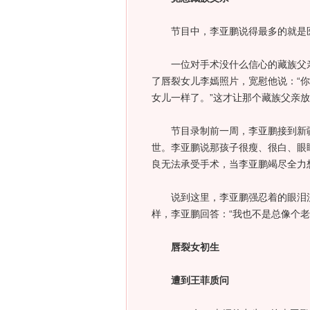
节目中，李亚鹏说得最多的就是医
一位对手术没什么信心的藏族父亲
了唇裂女儿李嫣照片，宽慰他说：“
女儿一样了。”这才让那个藏族父亲
节目录制前一周，李亚鹏接到新疆
世。李亚鹏说那孩子很瘦、很白、眼
良无法承受手术，当李亚鹏竭尽全力
说到这里，李亚鹏强忍着的眼泪流
样，李亚鹏回答：“我也不是总像个老
唇裂女初生
遭到王菲质问