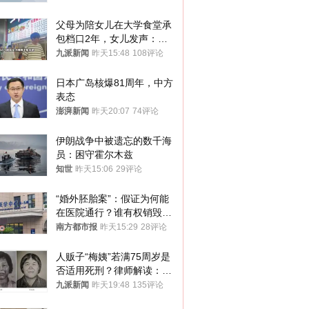
父母为陪女儿在大学食堂承
包档口2年，女儿发声：初
衷是为了陪伴，毕业后将不
九派新闻
昨天15:48
108评论
再营业
日本广岛核爆81周年，中方
表态
澎湃新闻
昨天20:07
74评论
伊朗战争中被遗忘的数千海
员：困守霍尔木兹
知世
昨天15:06
29评论
“婚外胚胎案”：假证为何能
在医院通行？谁有权销毁胚
胎？
南方都市报
昨天15:29
28评论
人贩子“梅姨”若满75周岁是
否适用死刑？律师解读：很
大概率不会被判处死刑
九派新闻
昨天19:48
135评论