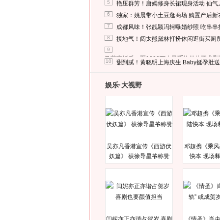
5
艳压群芳！唐嫣修身长裙现身活动 仙气
6
独家：姚晨带小土豆逛商场 购置产后新
7
成都风味！张靓颖冯轲曝婚纱照 吃串串
8
接地气！阔太熊黛林打扮休闲逛街买厕
9
马蓉离婚后，砸1000万人民币给媒体要求
10
甜到腻！黄晓明上海庆生 Baby挺孕肚
娱乐·大视野
吴亦凡香港宣传《西游伏
邓超携《乘风
妖篇》 获徐导星爷称赞
快本 现场
闫妮亦正亦谐占贺岁 喜剧
《情圣》肖央