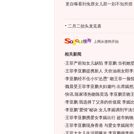
更自曝看到兔唇女儿那一刻不知所措，
二月二抬头龙见喜
上网从搜狗开始
相关新闻
·
王菲产前知女儿缺陷 李亚鹏:当初她坚
·
王菲李亚鹏提携新人 天价油画女郎李
·
李亚鹏经不住小S"怂恿" 吻王菲一脸惊
·
魏晨受王菲李亚鹏夫妇邀约 出席嫣然
·
快讯:陈家瑛热吻陈奕迅 李亚鹏舌吻
·
李亚鹏:我选择了父亲的价值观 李嫣比
·
李亚鹏"爱情"秘诀:女儿李嫣调剂平淡生
·
王菲李亚鹏携爱女李嫣出行 超市购物
·
王菲李亚鹏现身香港 与爱女李嫣闹市购
·
王菲大女儿生活照曝光 李亚鹏领李嫣散