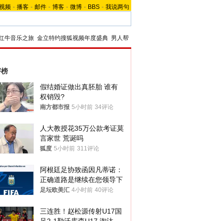
视频
-
播客
-
邮件
-
博客
-
微博
-
BBS
-
我说两句
红牛音乐之旅
金立特约搜狐视频年度盛典
男人帮
评榜
假结婚证做出真胚胎 谁有
权销毁?
南方都市报
5小时前
34评论
人大教授花35万公款考证莫
言家世 荒诞吗
狐度
5小时前
311评论
阿根廷足协致函因凡蒂诺：
正确道路是继续在您领导下
足坛欧美汇
4小时前
40评论
三连胜！赵松源传射U17国