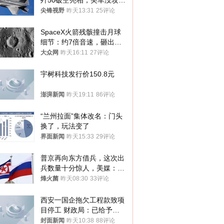
歼50破空亮相，美军没攻克
的技术被拿下
尖锋视野
昨天13:31
25评论
SpaceX火箭残骸撞击月球
细节：约7倍音速，砸出直
径约30米撞击坑
大众网
昨天16:11
27评论
宇树科技发行价150.8元
澎湃新闻
昨天19:11
86评论
“兰州拉面”集体改名：门头
换了，玩法变了
界面新闻
昨天15:33
29评论
普京再向东方借兵，这次出
兵数量十分惊人，美媒：俄
朝要动真格？
烽火菌
昨天08:30
33评论
西安一国企拖欠工程款致项
目停工 财政局：已给予处
分，正督促整改
封面新闻
昨天10:38
88评论