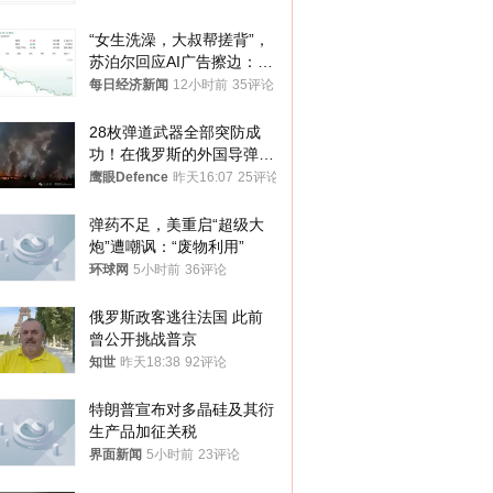
“女生洗澡，大叔帮搓背”，
苏泊尔回应AI广告擦边：视
频全下架，已强化内容管理
每日经济新闻
12小时前
35评论
与审核
28枚弹道武器全部突防成
功！在俄罗斯的外国导弹发
射车都是合法打击目标
鹰眼Defence
昨天16:07
25评论
弹药不足，美重启“超级大
炮”遭嘲讽：“废物利用”
环球网
5小时前
36评论
俄罗斯政客逃往法国 此前
曾公开挑战普京
知世
昨天18:38
92评论
特朗普宣布对多晶硅及其衍
生产品加征关税
界面新闻
5小时前
23评论