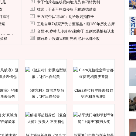
5
儿足
章子怡斥港媒歧视内地演员 称刁钻势利
6
衣
律师：于正不构成侵权 只能道德谴责
7
打麻将
王力宏否认“辱华”：别给歌词扣帽子
8
所泵
王刚自曝7成家产为古董藏品：睡180年历史古床
9
台媒:40岁林志玲冷冻9颗卵子 全副武装怕被认出
删掉这照片
10
送蛋糕
陈冠希：假如我有时光机 也什么都不改
破浪》登陆
《健忘村》舒淇造型颠
Clara克拉拉空降古都 红
释放表情包
覆，“村”出自然美
裙亮相喜庆迎新
“真诚出轨”
解读邓超新身份《复合大
胡军澳门电影节影帝加冕