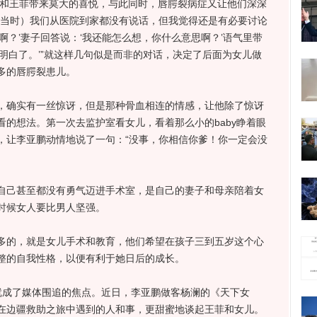
和王菲带来莫大的喜悦，与此同时，唇腭裂病症又让他们深深
（当时）我们从医院到家都没有说话，但我觉得还是有必要讨论
啊？’妻子回答说：‘我还能怎么想，你什么意思啊？’语气里带
明白了。’”就这样几句似是而非的对话，决定了后面为女儿做
多的唇腭裂患儿。
确实有一丝惊讶，但是那种骨血相连的情感，让他除了惊讶
的想法。第一次去监护室看女儿，看着那么小的baby睁着眼
，让李亚鹏动情地说了一句：“没事，你相信你爹！你一定会没
己甚至都没有勇气迈进手术室，是自己的妻子和母亲陪着女
时候女人要比男人坚强。
的，就是女儿手术和教育，他们希望在孩子三到五岁这个心
整的自我性格，以便有利于她日后的成长。
成了媒体围追的焦点。近日，李亚鹏做客杨澜的《天下女
在边疆救助之旅中遇到的人和事，更甜蜜地谈起王菲和女儿。