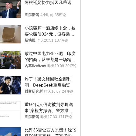
阿根廷足协力挺因凡蒂诺
澎湃新闻
4小时前
35评论
小孩碰坏一酒店纸巾盒，被
要求赔偿924元，游客质疑
酒店房客物品超高标价，市
新快报
昨天20:51
137评论
监部门：不违规
放过中国电力企业吧！印度
的招商，从来都是一场精准
收割
内幕live9zov
昨天19:09
20评论
炸了！梁文锋回吐全部利
润，DeepSeek重启融资
财富研究所
昨天16:07
24评论
重庆“代人信访被判寻衅滋
事”案检方撤诉、警方撤
案，两被告人获国赔
澎湃新闻
昨天17:33
171评论
比歼36更让西方恐慌！沈飞