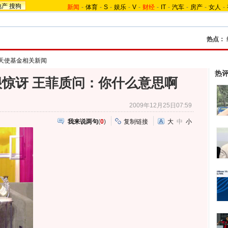
地产
搜狗
新闻
-
体育
-
S
-
娱乐
-
V
-
财经
-
IT
-
汽车
-
房产
-
女人
-
热点：
天使基金相关新闻
热
惊讶 王菲质问：你什么意思啊
2009年12月25日07:59
我来说两句
(
0
)
复制链接
大
中
小