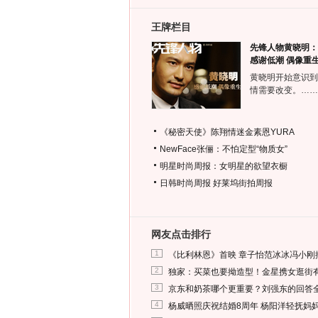
王牌栏目
先锋人物黄晓明：
感谢低潮 偶像重
黄晓明开始意识到
情需要改变。……
《秘密天使》陈翔情迷金素恩YURA
NewFace张俪：不怕定型“物质女”
明星时尚周报：女明星的欲望衣橱
日韩时尚周报
好莱坞街拍周报
网友点击排行
1
《比利林恩》首映 章子怡范冰冰冯小刚
2
独家：买菜也要拗造型！金星携女逛街
3
京东和奶茶哪个更重要？刘强东的回答
4
杨威晒照庆祝结婚8周年 杨阳洋轻抚妈