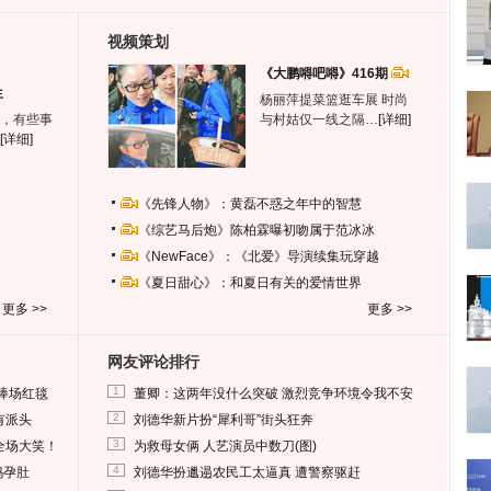
视频策划
《大鹏嘚吧嘚》416期
生
杨丽萍提菜篮逛车展 时尚
，有些事
与村姑仅一线之隔…
[详细]
[详细]
《先锋人物》：黄磊不惑之年中的智慧
《综艺马后炮》陈柏霖曝初吻属于范冰冰
《NewFace》：《北爱》导演续集玩穿越
《夏日甜心》：和夏日有关的爱情世界
更多 >>
更多 >>
网友评论排行
1
捧场红毯
董卿：这两年没什么突破 激烈竞争环境令我不安
2
有派头
刘德华新片扮“犀利哥”街头狂奔
3
全场大笑！
为救母女俩 人艺演员中数刀(图)
4
妈孕肚
刘德华扮邋遢农民工太逼真 遭警察驱赶