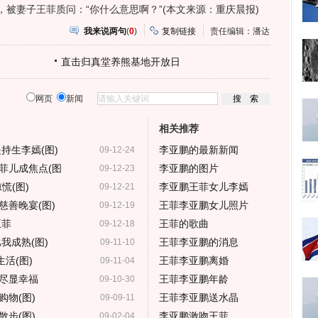
被妻子王菲质问：“你什么意思啊？”(本文来源：重庆晨报)
我来说两句
(
0
)
复制链接
责任编辑：潘达
直击归真堂养熊基地开放日
网页
新闻
相关推荐
持生李嫣(图)
李亚鹏的最新新闻
09-12-24
菲儿成焦点(图
李亚鹏的图片
09-12-23
慌(图)
李亚鹏王菲女儿李嫣
09-12-21
慈善晚宴(图)
王菲李亚鹏女儿照片
09-12-19
王菲
王菲的歌曲
09-12-18
我成熟(图)
王菲李亚鹏的消息
09-11-10
活(图)
王菲李亚鹏离婚
09-11-04
尽显幸福
王菲李亚鹏年龄
09-10-30
物(图)
王菲李亚鹏送水晶
09-09-11
步(图)
李亚鹏激吻王菲
09-02-04