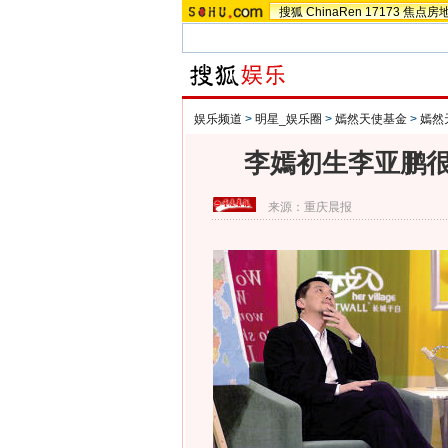
搜狐
ChinaRen
17173
焦点房
娱乐频道
>
明星_娱乐圈
>
嫣然天使基金
>
嫣然
李嫣初生李亚鹏很
来源：
重庆晨报