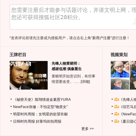
*发表评论前请先注册成为搜狐用户，请点击右上角
“新用户注册”
进行注册！
王牌栏目
视频策划
先锋人物黄晓明：
感谢低潮 偶像重生
黄晓明开始意识到，有些事
情需要改变。……
[详细]
《秘密天使》陈翔情迷金素恩YURA
《先锋人
NewFace张俪：不怕定型“物质女”
《综艺马
明星时尚周报：女明星的欲望衣橱
《NewF
日韩时尚周报
好莱坞街拍周报
《夏日甜
更多 >>