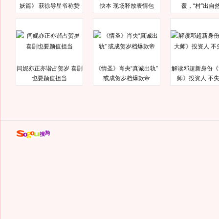
妖篇》 获徐导星爷称赞
快本 现场释放表情包
覆，“村”出自
闫妮亦正亦谐占贺岁 喜剧
《情圣》肖央“真诚出轨”
解读邓超新身份《
也要颜值担当
或成贺岁档爆款帝
师》投资人 不