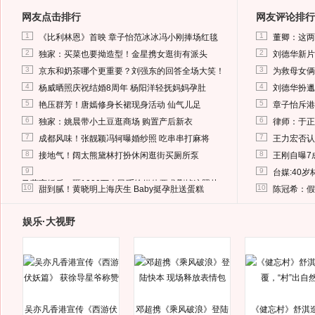
网友点击排行
网友评论排行
1
1
《比利林恩》首映 章子怡范冰冰冯小刚捧场红毯
董卿：这两
2
2
独家：买菜也要拗造型！金星携女逛街有派头
刘德华新片
3
3
京东和奶茶哪个更重要？刘强东的回答全场大笑！
为救母女俩
4
4
杨威晒照庆祝结婚8周年 杨阳洋轻抚妈妈孕肚
刘德华扮邋
5
5
艳压群芳！唐嫣修身长裙现身活动 仙气儿足
章子怡斥港
6
6
独家：姚晨带小土豆逛商场 购置产后新衣
律师：于正
7
7
成都风味！张靓颖冯轲曝婚纱照 吃串串打麻将
王力宏否认
8
8
接地气！阔太熊黛林打扮休闲逛街买厕所泵
王刚自曝7
9
9
台媒:40
马蓉离婚后，砸1000万人民币给媒体要求删掉这照片
10
10
甜到腻！黄晓明上海庆生 Baby挺孕肚送蛋糕
陈冠希：假
娱乐·大视野
吴亦凡香港宣传《西游伏
邓超携《乘风破浪》登陆
《健忘村》舒淇