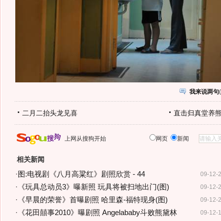
我来说两句
(
二月二抬头龙见喜
直击归真堂养
上网从搜狗开始
网页
新闻
相关新闻
·
图:电视剧《八月高粱红》剧照欣赏 - 44
09-12-
·
《玩具总动员3》曝新照 玩具将被扫地出门(图)
09-12-
·
《早晨的荣誉》首曝剧照 哈里森-福特现身(图)
09-12-
·
《花田囍事2010》曝剧照 Angelababy斗败熊黛林
09-12-