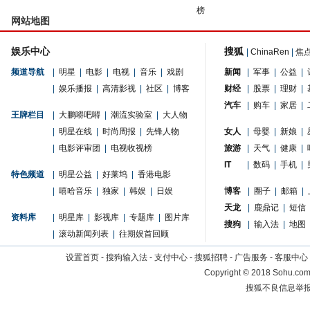
榜
网站地图
娱乐中心
搜狐
|
ChinaRen
|
焦
频道导航
|
明星
|
电影
|
电视
|
音乐
|
戏剧
新闻
|
军事
|
公益
|
|
娱乐播报
|
高清影视
|
社区
|
博客
财经
|
股票
|
理财
|
汽车
|
购车
|
家居
|
王牌栏目
|
大鹏嘚吧嘚
|
潮流实验室
|
大人物
|
明星在线
|
时尚周报
|
先锋人物
女人
|
母婴
|
新娘
|
|
电影评审团
|
电视收视榜
旅游
|
天气
|
健康
|
IT
|
数码
|
手机
|
特色频道
|
明星公益
|
好莱坞
|
香港电影
|
嘻哈音乐
|
独家
|
韩娱
|
日娱
博客
|
圈子
|
邮箱
|
天龙
|
鹿鼎记
|
短信
资料库
|
明星库
|
影视库
|
专题库
|
图片库
搜狗
|
输入法
|
地图
|
滚动新闻列表
|
往期娱首回顾
设置首页
-
搜狗输入法
-
支付中心
-
搜狐招聘
-
广告服务
-
客服中心
Copyright
©
2018 Sohu.com 
搜狐不良信息举