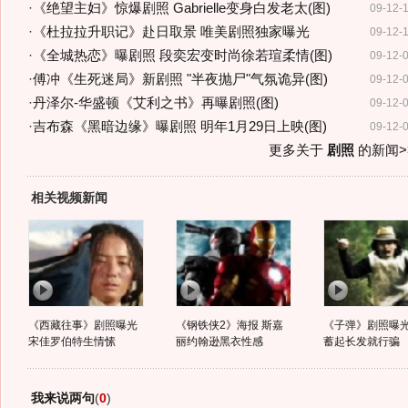
·
《绝望主妇》惊爆剧照 Gabrielle变身白发老太(图)
09-12-
·
《杜拉拉升职记》赴日取景 唯美剧照独家曝光
09-12-
·
《全城热恋》曝剧照 段奕宏变时尚徐若瑄柔情(图)
09-12-
·
傅冲《生死迷局》新剧照 "半夜抛尸"气氛诡异(图)
09-12-
·
丹泽尔-华盛顿《艾利之书》再曝剧照(图)
09-12-
·
吉布森《黑暗边缘》曝剧照 明年1月29日上映(图)
09-12-
更多关于
剧照
的新闻>
相关视频新闻
《西藏往事》剧照曝光
《钢铁侠2》海报 斯嘉
《子弹》剧照曝光
宋佳罗伯特生情愫
丽约翰逊黑衣性感
蓄起长发就行骗
我来说两句
(
0
)