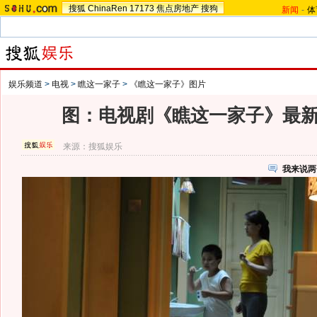
搜狐
ChinaRen
17173
焦点房地产
搜狗
新闻
-
体
娱乐频道
>
电视
>
瞧这一家子
>
《瞧这一家子》图片
图：电视剧《瞧这一家子》最新剧
来源：
搜狐娱乐
我来说两