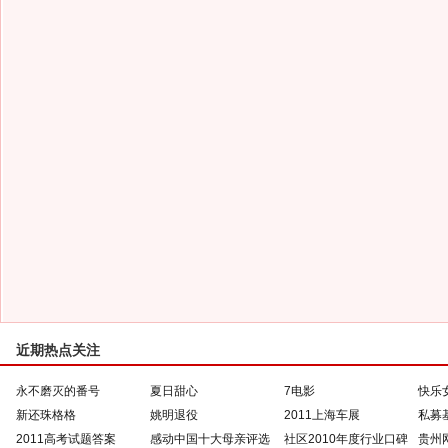
近期热点关注
永不磨灭的番号
夏日甜心
7电影
快乐
新还珠格格
姚明退役
2011上海车展
私募
2011高考试题答案
感动中国十大母亲评选
社区2010年度行业口碑
贵州