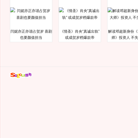
闫妮亦正亦谐占贺岁 喜剧
《情圣》肖央“真诚出轨”
解读邓超新身份《
也要颜值担当
或成贺岁档爆款帝
师》投资人 不