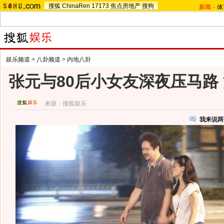
搜狐
ChinaRen
17173
焦点房地产
搜狗
新闻
-
体
娱乐频道
>
八卦频道
>
内地八卦
张元与80后小女友深夜压马路 
来源：
搜狐娱乐
我来说两