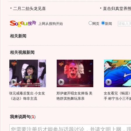
二月二抬头龙见喜
直击归真堂养
上网从搜狗开始
网页
新闻
相关新闻
相关视频新闻
张元戒毒后复出 小女友
郑伊健开唱女友捧场 美
女友看完《蜗居
《达达》饰非主流
艳舒淇热舞玩亲亲
手 称宁当小三不嫁
我来说两句
(
1
)