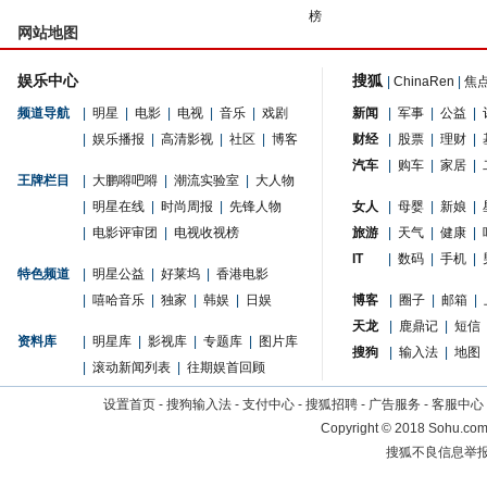
榜
网站地图
娱乐中心
搜狐
|
ChinaRen
|
焦
频道导航
|
明星
|
电影
|
电视
|
音乐
|
戏剧
新闻
|
军事
|
公益
|
|
娱乐播报
|
高清影视
|
社区
|
博客
财经
|
股票
|
理财
|
汽车
|
购车
|
家居
|
王牌栏目
|
大鹏嘚吧嘚
|
潮流实验室
|
大人物
|
明星在线
|
时尚周报
|
先锋人物
女人
|
母婴
|
新娘
|
|
电影评审团
|
电视收视榜
旅游
|
天气
|
健康
|
IT
|
数码
|
手机
|
特色频道
|
明星公益
|
好莱坞
|
香港电影
|
嘻哈音乐
|
独家
|
韩娱
|
日娱
博客
|
圈子
|
邮箱
|
天龙
|
鹿鼎记
|
短信
资料库
|
明星库
|
影视库
|
专题库
|
图片库
搜狗
|
输入法
|
地图
|
滚动新闻列表
|
往期娱首回顾
设置首页
-
搜狗输入法
-
支付中心
-
搜狐招聘
-
广告服务
-
客服中心
Copyright
©
2018 Sohu.com 
搜狐不良信息举