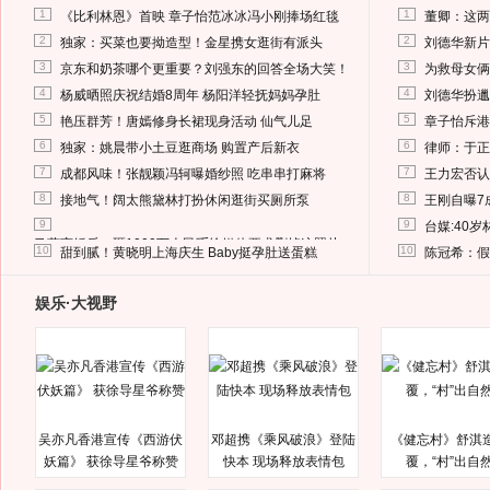
1
1
《比利林恩》首映 章子怡范冰冰冯小刚捧场红毯
董卿：这两
2
2
独家：买菜也要拗造型！金星携女逛街有派头
刘德华新片
3
3
京东和奶茶哪个更重要？刘强东的回答全场大笑！
为救母女俩
4
4
杨威晒照庆祝结婚8周年 杨阳洋轻抚妈妈孕肚
刘德华扮邋
5
5
艳压群芳！唐嫣修身长裙现身活动 仙气儿足
章子怡斥港
6
6
独家：姚晨带小土豆逛商场 购置产后新衣
律师：于正
7
7
成都风味！张靓颖冯轲曝婚纱照 吃串串打麻将
王力宏否认
8
8
接地气！阔太熊黛林打扮休闲逛街买厕所泵
王刚自曝7
9
9
台媒:40
马蓉离婚后，砸1000万人民币给媒体要求删掉这照片
10
10
甜到腻！黄晓明上海庆生 Baby挺孕肚送蛋糕
陈冠希：假
娱乐·大视野
吴亦凡香港宣传《西游伏
邓超携《乘风破浪》登陆
《健忘村》舒淇
妖篇》 获徐导星爷称赞
快本 现场释放表情包
覆，“村”出自