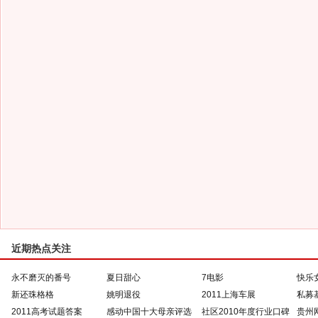
近期热点关注
永不磨灭的番号
夏日甜心
7电影
快乐
新还珠格格
姚明退役
2011上海车展
私募
2011高考试题答案
感动中国十大母亲评选
社区2010年度行业口碑
贵州