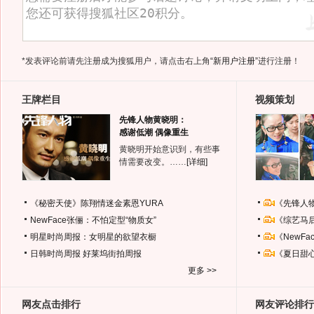
*发表评论前请先注册成为搜狐用户，请点击右上角
“新用户注册”
进行注册！
王牌栏目
视频策划
先锋人物黄晓明：
感谢低潮 偶像重生
黄晓明开始意识到，有些事
情需要改变。……
[详细]
《秘密天使》陈翔情迷金素恩YURA
《先锋人
NewFace张俪：不怕定型“物质女”
《综艺马
明星时尚周报：女明星的欲望衣橱
《NewF
日韩时尚周报
好莱坞街拍周报
《夏日甜
更多 >>
网友点击排行
网友评论排行