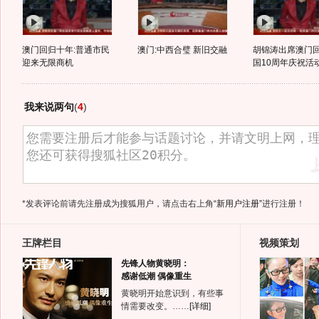
澳门回归十年:普通市民
澳门:中西合璧 新旧交融
胡锦涛出席澳门
迎来无限商机
国10周年庆祝活
我来说两句
(
4
)
*发表评论前请先注册成为搜狐用户，请点击右上角
“新用户注册”
进行注册！
王牌栏目
视频策划
先锋人物黄晓明：
感谢低潮 偶像重生
黄晓明开始意识到，有些事
情需要改变。……
[详细]