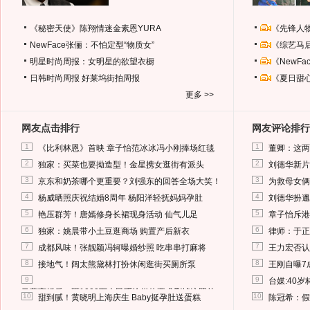
《秘密天使》陈翔情迷金素恩YURA
《先锋人
NewFace张俪：不怕定型“物质女”
《综艺马
明星时尚周报：女明星的欲望衣橱
《NewF
日韩时尚周报
好莱坞街拍周报
《夏日甜
更多 >>
网友点击排行
网友评论排行
1
1
《比利林恩》首映 章子怡范冰冰冯小刚捧场红毯
董卿：这两
2
2
独家：买菜也要拗造型！金星携女逛街有派头
刘德华新片
3
3
京东和奶茶哪个更重要？刘强东的回答全场大笑！
为救母女俩
4
4
杨威晒照庆祝结婚8周年 杨阳洋轻抚妈妈孕肚
刘德华扮邋
5
5
艳压群芳！唐嫣修身长裙现身活动 仙气儿足
章子怡斥港
6
6
独家：姚晨带小土豆逛商场 购置产后新衣
律师：于正
7
7
成都风味！张靓颖冯轲曝婚纱照 吃串串打麻将
王力宏否认
8
8
接地气！阔太熊黛林打扮休闲逛街买厕所泵
王刚自曝7
9
9
台媒:40
马蓉离婚后，砸1000万人民币给媒体要求删掉这照片
10
10
甜到腻！黄晓明上海庆生 Baby挺孕肚送蛋糕
陈冠希：假