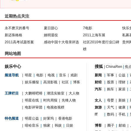
近期热点关注
永不磨灭的番号
夏日甜心
7电影
快乐
新还珠格格
姚明退役
2011上海车展
私募
2011高考试题答案
感动中国十大母亲评选
社区2010年度行业口碑
贵州
榜
网站地图
娱乐中心
搜狐
|
ChinaRen
|
焦
频道导航
|
明星
|
电影
|
电视
|
音乐
|
戏剧
新闻
|
军事
|
公益
|
|
娱乐播报
|
高清影视
|
社区
|
博客
财经
|
股票
|
理财
|
汽车
|
购车
|
家居
|
王牌栏目
|
大鹏嘚吧嘚
|
潮流实验室
|
大人物
|
明星在线
|
时尚周报
|
先锋人物
女人
|
母婴
|
新娘
|
|
电影评审团
|
电视收视榜
旅游
|
天气
|
健康
|
IT
|
数码
|
手机
|
特色频道
|
明星公益
|
好莱坞
|
香港电影
|
嘻哈音乐
|
独家
|
韩娱
|
日娱
博客
|
圈子
|
邮箱
|