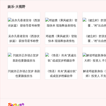
娱乐·大视野
吴亦凡香港宣传《西游伏
邓超携《乘风破浪》登陆
《健忘村》舒淇
妖篇》 获徐导星爷称赞
快本 现场释放表情包
覆，“村”出自
闫妮亦正亦谐占贺岁 喜剧
《情圣》肖央“真诚出轨”
解读邓超新身份《
也要颜值担当
或成贺岁档爆款帝
师》投资人 不