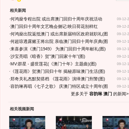
相关新闻
·
何鸿燊专程出院 或出席澳门回归十周年庆祝活动
09-12-
·
澳门回归十周年文艺晚会侧记:映日荷花别样红
09-12-
·
何鸿燊出院返抵澳门 或出席新届特区政府就职礼(图
09-12-
·
何超琼透露赌王将出院 亲临澳门回归十周年庆典(图
09-12-
·
来喜参演《澳门1949》 为澳门回归十周年献礼(图)
09-12-
·
沙宝亮唱《暗香》贺"澳门回家十年"(图)
09-12-
·
MV:群星 - 盛世莲花(《澳门十年》主题曲)(图)
09-12-
·
《莲花雨》贺澳门回归十年 揭秘原味澳门生活(图)
09-12-
·
郑奇关礼杰默契搭档 《莲花雨》演绎澳门刑警(图)
09-12-
·
容韵琳再唱《七子之歌》 庆澳门特区成立十周年(图
09-12-
更多关于
容韵琳 澳门
的新闻>
相关视频新闻