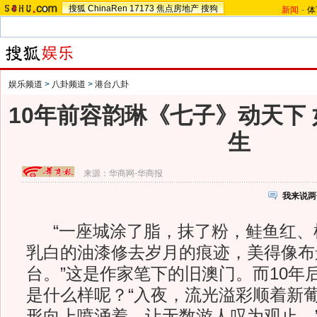
搜狐
ChinaRen
17173
焦点房地产
搜狗
新闻
-
体
娱乐频道
>
八卦频道
>
港台八卦
10年前容韵琳《七子》动天下
生
来源：
华商网-华商报
我来说两
“一座城涂了脂，抹了粉，鲑鱼红、
乳白的油漆修去岁月的痕迹，美得像布
台。”这是作家笔下的旧澳门。而10年
是什么样呢？“入夜，流光溢彩顺着新
形向上喷涌着，让无数游人叹为观止。