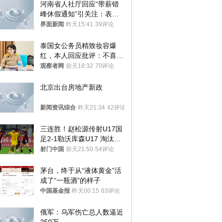
河南省人社厅回应“带薪错
峰休假通知”引关注：表述
不够准确，待修改后印发
界面新闻
昨天15:41
39评论
泰国女公务员精致妆容爆
红，本人回应批评：不喜欢
就别看
观察者网
前天18:32
70评论
北京出台房地产新政
新闻资讯综合
昨天21:34
42评论
三连胜！赵松源传射U17国
足2-1勒沃库森U17 淘汰赛
将战河床
射门中国
前天21:50
54评论
茅台，终于从“液体黄金”活
成了“一瓶酒”的样子
中国基金报
昨天00:15
63评论
俄军：乌军伤亡总人数逼近