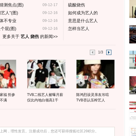
猜测焦点(图)
硫酸烧伤
09-12-17
人"(图)
如何成为艺人的
09-12-16
体不专业
意思是什么艺人
09-12-16
个屁(图)
怎样当艺人
09-12-16
更多关于
艺人 烧伤
的新闻>>
1/3
家福 拒参
TVB二线艺人被曝月薪
陈鸿烈设灵亲友吊唁
不满
仅比内地白领高1千
TVB否认压榨艺人