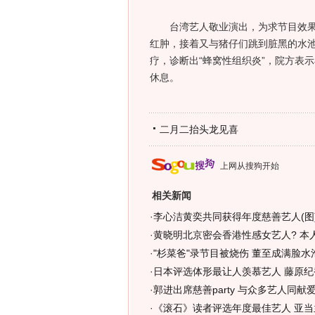
台湾艺人敬业演出，为求节目效果，
红肿，接着又与猪仔们跳到脏黑的水
疗，诊断出“蜂窝性组织炎”，院方表
休息。
二月二抬头龙见喜
上网从搜狗开始
相关新闻
·
李心洁黄奕共同获得年度慈善艺人(图
·
黄晓明北京密会香港性感女艺人? 本人
·
"杉菜爸"录节目被烧伤 董至成满脸水
·
日本评选体形最让人羡慕艺人 藤原纪
·
郭进出席慈善party 与众多艺人同献爱
·
《滚石》读者评选年度最佳艺人 亚当