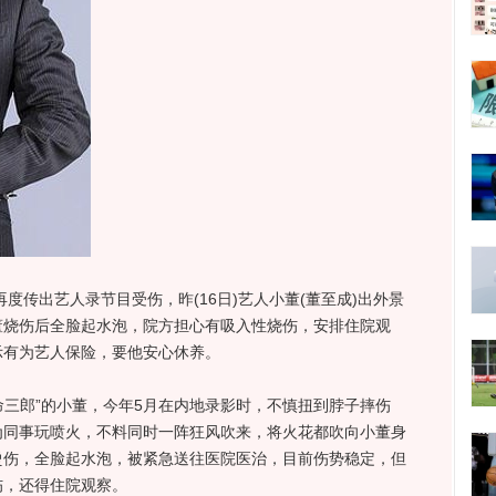
传出艺人录节目受伤，昨(16日)艺人小董(董至成)出外景
董烧伤后全脸起水泡，院方担心有吸入性烧伤，安排住院观
示有为艺人保险，要他安心休养。
三郎”的小董，今年5月在内地录影时，不慎扭到脖子摔伤
为同事玩喷火，不料同时一阵狂风吹来，将火花都吹向小董身
烫伤，全脸起水泡，被紧急送往医院医治，目前伤势稳定，但
伤，还得住院观察。