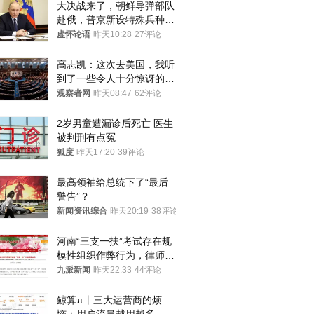
大决战来了，朝鲜导弹部队
赴俄，普京新设特殊兵种，
76岁老将扛旗
虚怀论语
昨天10:28
27评论
高志凯：这次去美国，我听
到了一些令人十分惊讶的消
息
观察者网
昨天08:47
62评论
2岁男童遭漏诊后死亡 医生
被判刑有点冤
狐度
昨天17:20
39评论
最高领袖给总统下了“最后
警告”？
新闻资讯综合
昨天20:19
38评论
河南“三支一扶”考试存在规
模性组织作弊行为，律师：
涉嫌非法获取国家秘密罪等
九派新闻
昨天22:33
44评论
罪名
鲸算π丨三大运营商的烦