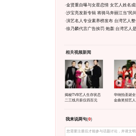
·
金贤重自曝与女星恋情 女艺人姓名成
·
沙宝亮发新专辑 将骑马奔丽江当"民间艺
·
演艺名人专业素养榜发布 台湾艺人整
·
徐乃麟代言广告挨罚 炮轰:台湾艺人是
相关视频新闻
揭秘TVB艺人生存状态
华纳拍圣诞全
二三线月薪仅四百元
金曲奖招艺人
我来说两句
(
0
)