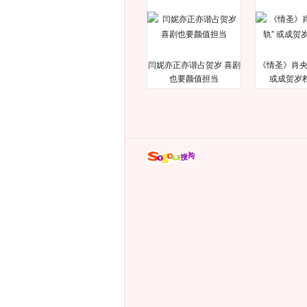
闫妮亦正亦谐占贺岁 喜剧
《情圣》肖央
也要颜值担当
或成贺岁