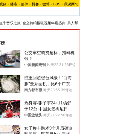
视频
-
播客
-
邮件
-
博客
-
微博
-
BBS
-
我说两句
红牛音乐之旅
金立特约搜狐视频年度盛典
男人帮
评榜
公交车空调费超标，扣司机
钱？
中国新闻周刊
昨天22:31
88评论
或重回超强台风级！“白海
豚”云系面积，比6个广东还
大！深圳官方：注意这件事
南方都市报
昨天23:55
39评论
热身赛-张子宇24+11杨舒
予12分 中国女篮擒尼日利
亚
中国篮镜头
昨天21:22
50评论
女子称丰胸术9个月后确诊