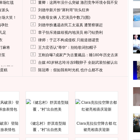
1
捧场红毯
董卿：这两年没什么突破 激烈竞争环境令我不安
2
有派头
刘德华新片扮“犀利哥”街头狂奔
3
全场大笑！
为救母女俩 人艺演员中数刀(图)
4
妈孕肚
刘德华扮邋遢农民工太逼真 遭警察驱赶
5
儿足
章子怡斥港媒歧视内地演员 称刁钻势利
6
衣
律师：于正不构成侵权 只能道德谴责
7
打麻将
王力宏否认“辱华”：别给歌词扣帽子
8
所泵
王刚自曝7成家产为古董藏品：睡180年历史古床
9
台媒:40岁林志玲冷冻9颗卵子 全副武装怕被认出
删掉这照片
10
送蛋糕
陈冠希：假如我有时光机 也什么都不改
破浪》登陆
《健忘村》舒淇造型颠
Clara克拉拉空降古都 红
释放表情包
覆，“村”出自然美
裙亮相喜庆迎新