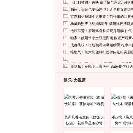
1
《比利林恩》首映 章子怡范冰冰冯小刚
2
独家：买菜也要拗造型！金星携女逛街
3
京东和奶茶哪个更重要？刘强东的回答
4
杨威晒照庆祝结婚8周年 杨阳洋轻抚妈
5
艳压群芳！唐嫣修身长裙现身活动 仙气
6
独家：姚晨带小土豆逛商场 购置产后新
7
成都风味！张靓颖冯轲曝婚纱照 吃串串
8
接地气！阔太熊黛林打扮休闲逛街买厕
9
马蓉离婚后，砸1000万人民币给媒体要求
10
甜到腻！黄晓明上海庆生 Baby挺孕肚
娱乐·大视野
吴亦凡香港宣传《西游伏
邓超携《乘风
妖篇》 获徐导星爷称赞
快本 现场