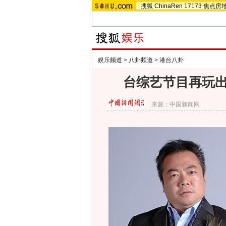
搜狐
ChinaRen
17173
焦点房
娱乐频道
>
八卦频道
>
港台八卦
台综艺节目再玩出
来源：
中国新闻网