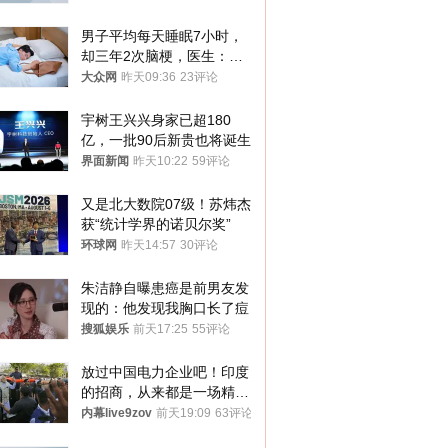
男子平均每天睡眠7小时，
却三年2次脑梗，医生：这
样睡觉更伤身
大众网
昨天09:36
23评论
宇树王兴兴身家已超180
亿，一批90后新贵也将诞生
界面新闻
昨天10:22
59评论
又是北大数院07级！苏炜杰
获“统计学界的诺贝尔奖”
环球网
昨天14:57
30评论
朱洁静自曝患癌是前男友发
现的：他发现我胸口长了痘
搜狐娱乐
前天17:25
55评论
放过中国电力企业吧！印度
的招商，从来都是一场精准
收割
内幕live9zov
前天19:09
63评论