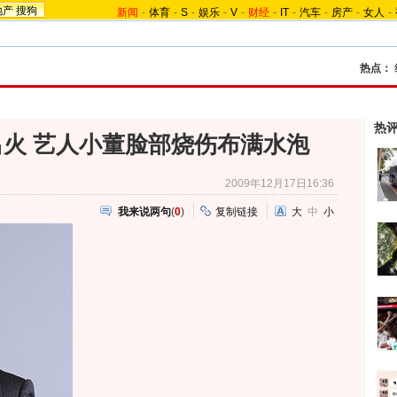
地产
搜狗
新闻
-
体育
-
S
-
娱乐
-
V
-
财经
-
IT
-
汽车
-
房产
-
女人
-
热点：
热
火 艺人小董脸部烧伤布满水泡
2009年12月17日16:36
我来说两句
(
0
)
复制链接
大
中
小