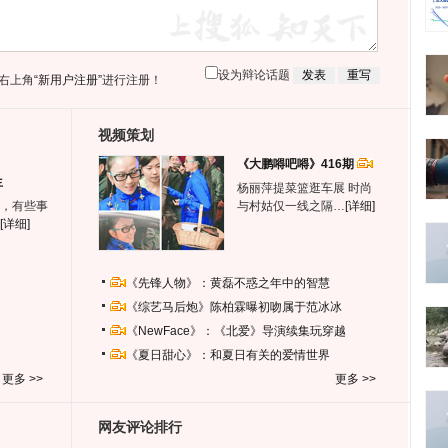
设为辩论话题
右上角
“新用户注册”
进行注册！
视频策划
《大鹏嘚吧嘚》416期
生
杨丽萍提菜篮逛车展 时尚
，有些事
与村姑仅一线之隔…
[详细]
[详细]
《先锋人物》：黄磊不惑之年中的智慧
《综艺马后炮》陈柏霖曝初吻属于范冰冰
《NewFace》：《北爱》导演续集玩穿越
《夏日甜心》：和夏日有关的爱情世界
更多 >>
更多 >>
网友评论排行