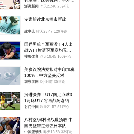
乳腺癌，医美机构：手术不
可能引发癌症，建议走司法
澎湃新闻
昨天21:46
25评论
途径
专家解读北京楼市新政
政事儿
昨天23:47
129评论
国乒男单全军覆没！4人出
战WTT横滨冠军赛均无缘
八强
搜狐体育
昨天18:45
100评论
美参议院法案拟对中印加税
100%，中方坚决反对
观察者网
3小时前
35评论
挺进决赛！U17国足点球3-
1河床U17 将再战阿森纳
射门中国
昨天21:57
57评论
八村塁/河村出战世预赛 中
国男篮错过最强日本队
中国篮镜头
昨天13:58
33评论