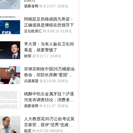
250万
观察者网
昨天10:07
33评论
阿根廷足协致函因凡蒂诺：
正确道路是继续在您领导下
足坛欧美汇
昨天08:16
61评论
李大霄：当有人躲在卫生间
看盘，就要警惕了
财闻
前天22:17
24评论
菲律宾刚收中国26万桶柴油
救命，菲防长挥舞“爱国”大
棒，谁亲华谁下台？
兵器展望
前天18:48
25评论
桃酥中吃出金属牙冠？泸溪
河发布调查结论：消费者已
澄清，所发视频情况不属实
观察者网
昨天11:47
30评论
人大教授花35万公款考证莫
言家世，获评“优秀”也难服
众
狐度
昨天07:00
495评论