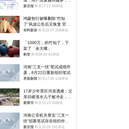
恼：用户流量越用越多，收
入却越来越少
新京报
昨天17:27
44评论
鸿蒙智行被曝删除“竹知
了”风波公告后又恢复 官媒
曾力挺：劝华为要大度的，
有料新语
昨天16:07
206评论
你们适不适合？
「1000万」的竹知了，下
架了「余大嘴」
豹变
昨天08:00
81评论
河南“三支一扶”笔试成绩作
废，8月22日重新组织笔试
界面新闻
昨天17:30
118评论
17岁少年景区河道遇难：父
亲目睹涨水儿子被冲走，当
地排除上游泄洪，家属盼厘
新黄河
昨天15:15
26评论
清责任
河南公安机关查实“三支一
扶”招募笔试存在组织作弊
犯罪行为
新京报
昨天16:28
291评论