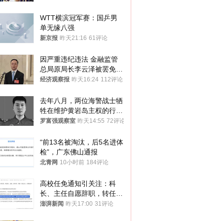
WTT横滨冠军赛：国乒男
单无缘八强
新京报
昨天21:16
61评论
因严重违纪违法 金融监管
总局原局长李云泽被罢免全
国人大代表
经济观察报
昨天16:24
112评论
去年八月，两位海警战士牺
牲在维护黄岩岛主权的行动
中
罗富强观察室
昨天14:55
72评论
“前13名被淘汰，后5名进体
检”，广东佛山通报
北青网
10小时前
184评论
高校任免通知引关注：科
长、主任自愿辞职，转任思
政辅导员
澎湃新闻
昨天17:00
31评论