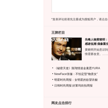
*发表评论前请先注册成为搜狐用户，请点击
王牌栏目
先锋人物黄晓明：
感谢低潮 偶像重
黄晓明开始意识到
情需要改变。……
《秘密天使》陈翔情迷金素恩YURA
NewFace张俪：不怕定型“物质女”
明星时尚周报：女明星的欲望衣橱
日韩时尚周报
好莱坞街拍周报
网友点击排行