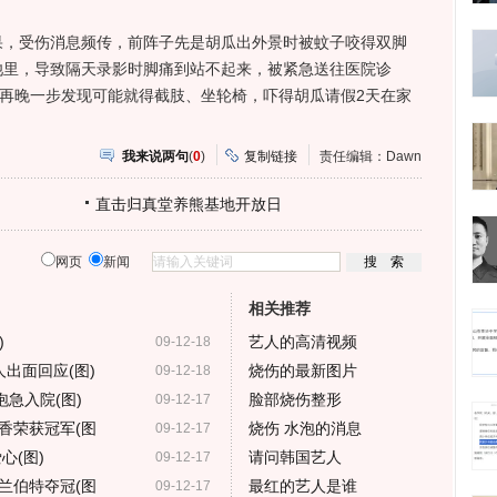
受伤消息频传，前阵子先是胡瓜出外景时被蚊子咬得双脚
池里，导致隔天录影时脚痛到站不起来，被紧急送往医院诊
示再晚一步发现可能就得截肢、坐轮椅，吓得胡瓜请假2天在家
我来说两句
(
0
)
复制链接
责任编辑：Dawn
直击归真堂养熊基地开放日
网页
新闻
相关推荐
)
艺人的高清视频
09-12-18
出面回应(图)
烧伤的最新图片
09-12-18
泡急入院(图)
脸部烧伤整形
09-12-17
香荣获冠军(图
烧伤 水泡的消息
09-12-17
心(图)
请问韩国艺人
09-12-17
兰伯特夺冠(图
最红的艺人是谁
09-12-17