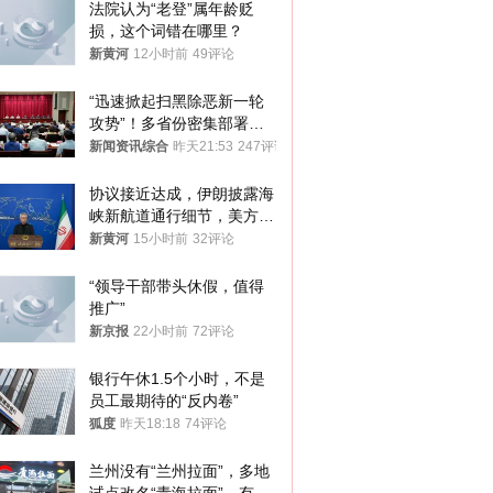
法院认为“老登”属年龄贬
损，这个词错在哪里？
新黄河
12小时前
49评论
“迅速掀起扫黑除恶新一轮
攻势”！多省份密集部署，
公布举报方式
新闻资讯综合
昨天21:53
247评论
协议接近达成，伊朗披露海
峡新航道通行细节，美方再
提“倒计时”
新黄河
15小时前
32评论
“领导干部带头休假，值得
推广”
新京报
22小时前
72评论
银行午休1.5个小时，不是
员工最期待的“反内卷”
狐度
昨天18:18
74评论
兰州没有“兰州拉面”，多地