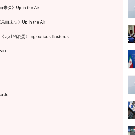
决》Up in the Air
而未决》Up in the Air
无耻的混蛋》Inglourious Basterds
ous
rds