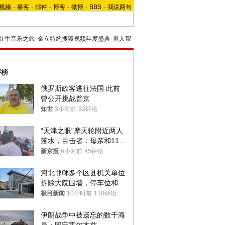
视频
-
播客
-
邮件
-
博客
-
微博
-
BBS
-
我说两句
红牛音乐之旅
金立特约搜狐视频年度盛典
男人帮
评榜
俄罗斯政客逃往法国 此前
曾公开挑战普京
知世
3小时前
52评论
“天津之眼”摩天轮附近两人
落水，目击者：母亲和11岁
儿子先后被打捞上岸
新京报
6小时前
45评论
河北邯郸多个区县机关单位
拆除大院围墙，停车位和厕
所免费开放，当地多部门回
极目新闻
10小时前
110评论
应
伊朗战争中被遗忘的数千海