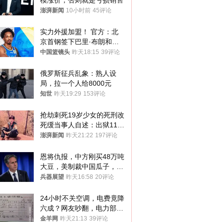
模涨价，否则就是亏损销售
澎湃新闻
10小时前
45评论
实力外援加盟！ 官方：北
京首钢签下巴里·布朗和桑
普森
中国篮镜头
昨天18:15
39评论
俄罗斯征兵乱象：熟人设
局，拉一个人给8000元
知世
昨天19:29
153评论
抢劫刺死19岁少女的死刑改
死缓当事人自述：出狱11年
间始终刻意躲避被害人家属
澎湃新闻
昨天21:22
197评论
恩将仇报，中方刚买48万吨
大豆，美制裁中国瓜子，布
林肯措辞变了
兵器展望
昨天16:58
20评论
24小时不关空调，电费竟降
六成？网友吵翻，电力部门
回应→
金羊网
昨天21:13
39评论