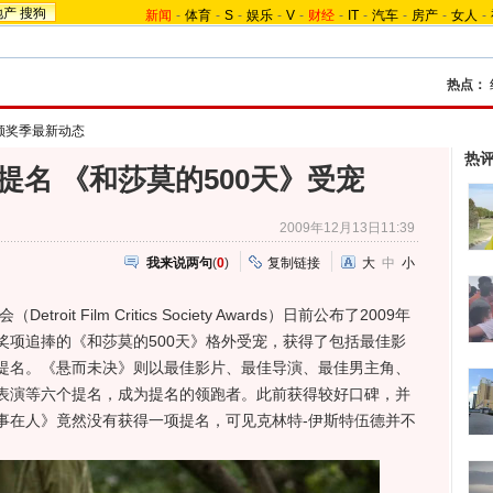
地产
搜狗
新闻
-
体育
-
S
-
娱乐
-
V
-
财经
-
IT
-
汽车
-
房产
-
女人
-
热点：
颁奖季最新动态
热
提名 《和莎莫的500天》受宠
2009年12月13日11:39
我来说两句
(
0
)
复制链接
大
中
小
 Film Critics Society Awards）日前公布了2009年
奖项追捧的《和莎莫的500天》格外受宠，获得了包括最佳影
提名。《悬而未决》则以最佳影片、最佳导演、最佳男主角、
表演等六个提名，成为提名的领跑者。此前获得较好口碑，并
事在人》竟然没有获得一项提名，可见克林特-伊斯特伍德并不