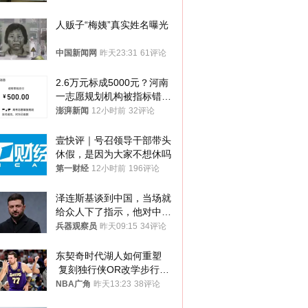
人贩子“梅姨”真实姓名曝光
中国新闻网
昨天23:31
61评论
2.6万元标成5000元？河南
一志愿规划机构被指标错学
费致考生复读
澎湃新闻
12小时前
32评论
壹快评｜号召领导干部带头
休假，是因为大家不想休吗
第一财经
12小时前
196评论
泽连斯基谈到中国，当场就
给众人下了指示，他对中国
和中乌关系，显然又有了新
兵器观察员
昨天09:15
34评论
的想法
东契奇时代湖人如何重塑
 复刻独行侠OR改学步行
者？
NBA广角
昨天13:23
38评论