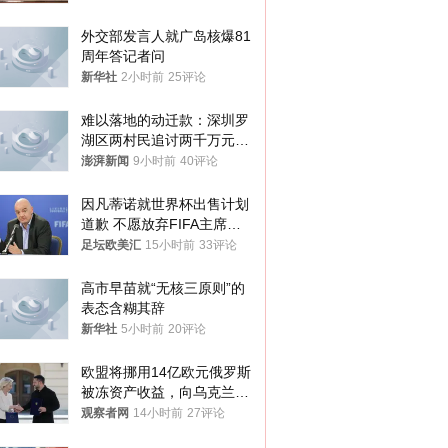
外交部发言人就广岛核爆81
周年答记者问
新华社
2小时前
25评论
难以落地的动迁款：深圳罗
湖区两村民追讨两千万元动
迁款八年未果
澎湃新闻
9小时前
40评论
因凡蒂诺就世界杯出售计划
道歉 不愿放弃FIFA主席职
位
足坛欧美汇
15小时前
33评论
高市早苗就“无核三原则”的
表态含糊其辞
新华社
5小时前
20评论
欧盟将挪用14亿欧元俄罗斯
被冻资产收益，向乌克兰提
供援助
观察者网
14小时前
27评论