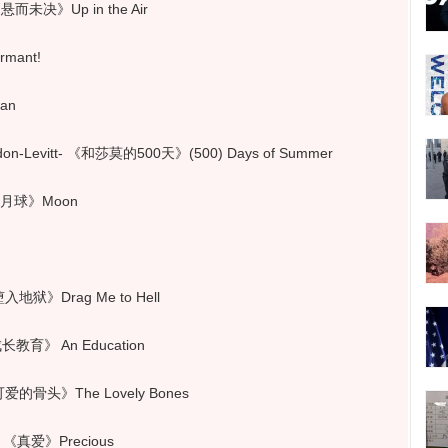
而未决》Up in the Air
mant!
an
evitt- 《和莎莫的500天》(500) Days of Summer
《月球》Moon
地狱》Drag Me to Hell
教育》 An Education
的骨头》The Lovely Bones
《真爱》Precious