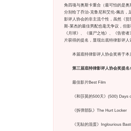
角四项与奥斯卡重合（最可怕的是奥
分别给了乔治-克鲁尼和艾伦-佩吉，
影评人协会的非主流个性，虽然《贫
斯-莱杰的最佳男配也毫无争议，但
《月球》、《僵尸之地》、《告密者
片获得的提名，显现出底特律影评人
本届底特律影评人协会奖将于本月
第三届底特律影评人协会奖提名
最佳影片Best Film
《和莎莫的500天》(500) Days of
《拆弹部队》The Hurt Locker
《无耻的混蛋》Inglourious Baste