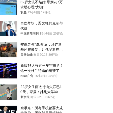
32岁女儿不结婚 母亲花7万
求助心理“大咖”
极昼
13小时前
19评论
再次炸场，梁文锋的克制与
代价
中国新闻周刊
15小时前
20评论
被俄导弹“洗地”后，泽连斯
基还在做梦：让俄罗斯在冬
季前求和？
兵器先锋
昨天20:13
39评论
新版76人强过当年宇宙勇？
这一次杜兰特错的离谱了
NBA广角
15小时前
37评论
22岁女生南太行山失联已1
0天，家属：她刚大学毕业
想到山里旅行
新京报
昨天23:18
63评论
余承东：所有手机都要大规