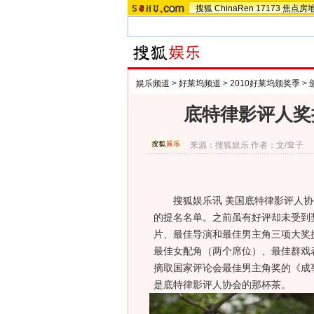
搜狐
ChinaRen
17173
焦点房
娱乐频道
>
好莱坞频道
>
2010好莱坞颁奖季
>
底特律影评人奖
来源：
搜狐娱乐
作者：文/耷子
搜狐娱乐讯 美国底特律影评人协会（Detroit
的提名名单。之前虽有好评却未受到
片、最佳导演和最佳男主角三项大奖
最佳女配角（两个席位）、最佳群戏
摘取国家评论会最佳男主角奖的《成
是底特律影评人协会的那杯茶。