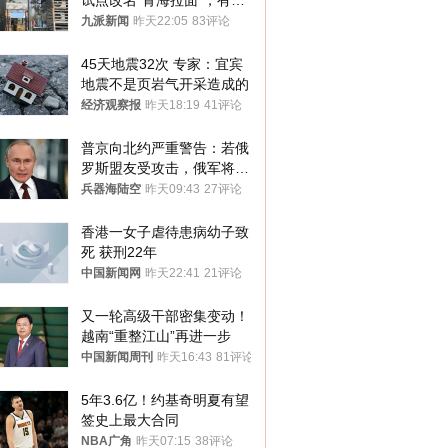
试点改名“青海拉面”，有商
家改名已两年
九派新闻
昨天22:05
83评论
45天地震32次 专家：宜宾
地震不是页岩气开采造成的
经济观察报
昨天18:19
41评论
普京向北约严重警告：若俄
罗斯盟友受攻击，俄军将动
用核武器保护
兵器海陆空
昨天09:43
27评论
香港一女子虐待患病幼子致
死 获刑22年
中国新闻网
昨天22:41
21评论
又一轮高级干部密集变动！
越南“重整江山”再进一步
中国新闻周刊
昨天16:43
81评论
5年3.6亿！约基奇明夏有望
签史上最大合同
NBA广角
昨天07:15
38评论