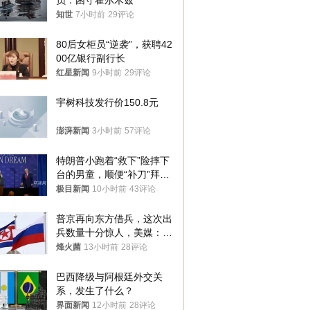
员：困守霍尔木兹
知世
7小时前
29评论
80后女柜员“逆袭”，获聘42
00亿银行副行长
红星新闻
9小时前
29评论
宇树科技发行价150.8元
澎湃新闻
3小时前
57评论
特朗普小跑着“救下”险摔下
台的男童，顺便“补刀”拜
登：“我可不想他像拜登一
极目新闻
10小时前
43评论
样摔下来”
普京再向东方借兵，这次出
兵数量十分惊人，美媒：俄
朝要动真格？
烽火菌
13小时前
28评论
巴西降级与阿根廷外交关
系，发生了什么？
界面新闻
12小时前
28评论