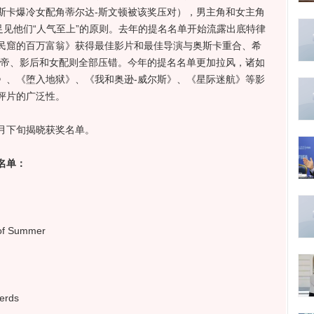
斯卡爆冷女配角蒂尔达-斯文顿被该奖压对），男主角和女主角
足见他们“人气至上”的原则。去年的提名名单开始流露出底特律
民窟的百万富翁》获得最佳影片和最佳导演与奥斯卡重合、希
影帝、影后和女配则全部压错。今年的提名名单更加拉风，诸如
》、《堕入地狱》、《我和奥逊-威尔斯》、《星际迷航》等影
评片的广泛性。
下旬揭晓获奖名单。
名单：
 Summer
rds