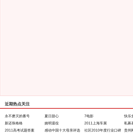
近期热点关注
永不磨灭的番号
夏日甜心
7电影
快乐
新还珠格格
姚明退役
2011上海车展
私募
2011高考试题答案
感动中国十大母亲评选
社区2010年度行业口碑
贵州