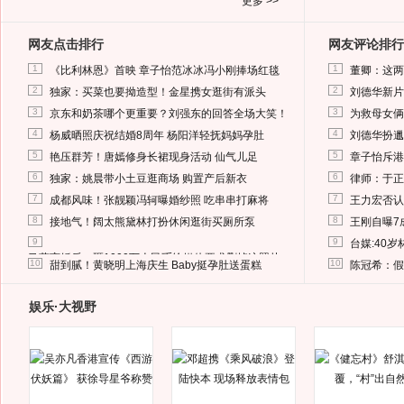
更多 >>
网友点击排行
网友评论排行
1
1
《比利林恩》首映 章子怡范冰冰冯小刚捧场红毯
董卿：这两
2
2
独家：买菜也要拗造型！金星携女逛街有派头
刘德华新片
3
3
京东和奶茶哪个更重要？刘强东的回答全场大笑！
为救母女俩
4
4
杨威晒照庆祝结婚8周年 杨阳洋轻抚妈妈孕肚
刘德华扮邋
5
5
艳压群芳！唐嫣修身长裙现身活动 仙气儿足
章子怡斥港
6
6
独家：姚晨带小土豆逛商场 购置产后新衣
律师：于正
7
7
成都风味！张靓颖冯轲曝婚纱照 吃串串打麻将
王力宏否认
8
8
接地气！阔太熊黛林打扮休闲逛街买厕所泵
王刚自曝7
9
9
台媒:40
马蓉离婚后，砸1000万人民币给媒体要求删掉这照片
10
10
甜到腻！黄晓明上海庆生 Baby挺孕肚送蛋糕
陈冠希：假
娱乐·大视野