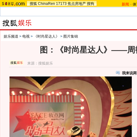
搜狐
ChinaRen
17173
焦点房地产
搜狗
新闻
-
体
娱乐频道
>
电视
>
《时尚星达人》
>
图片集锦
图：《时尚星达人》——周
来源：
搜狐娱乐
我来说两