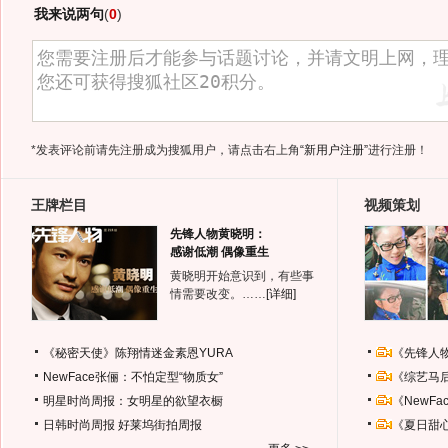
我来说两句
(
0
)
*发表评论前请先注册成为搜狐用户，请点击右上角
“新用户注册”
进行注册！
王牌栏目
视频策划
先锋人物黄晓明：
感谢低潮 偶像重生
黄晓明开始意识到，有些事
情需要改变。……
[详细]
《秘密天使》陈翔情迷金素恩YURA
《先锋人
NewFace张俪：不怕定型“物质女”
《综艺马
明星时尚周报：女明星的欲望衣橱
《NewF
日韩时尚周报
好莱坞街拍周报
《夏日甜