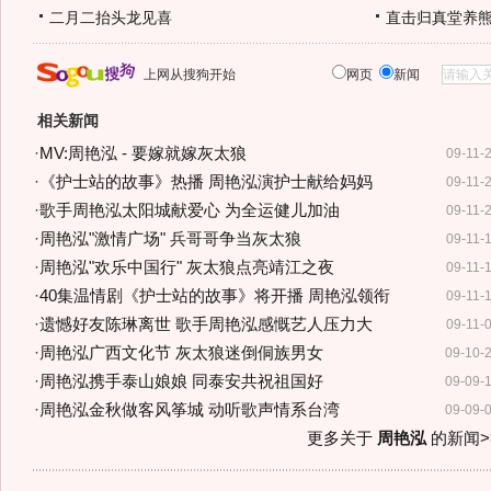
二月二抬头龙见喜
直击归真堂养
上网从搜狗开始
网页
新闻
相关新闻
·
MV:周艳泓 - 要嫁就嫁灰太狼
09-11-
·
《护士站的故事》热播 周艳泓演护士献给妈妈
09-11-
·
歌手周艳泓太阳城献爱心 为全运健儿加油
09-11-
·
周艳泓"激情广场" 兵哥哥争当灰太狼
09-11-
·
周艳泓"欢乐中国行" 灰太狼点亮靖江之夜
09-11-
·
40集温情剧《护士站的故事》将开播 周艳泓领衔
09-11-
·
遗憾好友陈琳离世 歌手周艳泓感慨艺人压力大
09-11-
·
周艳泓广西文化节 灰太狼迷倒侗族男女
09-10-
·
周艳泓携手泰山娘娘 同泰安共祝祖国好
09-09-
·
周艳泓金秋做客风筝城 动听歌声情系台湾
09-09-
更多关于
周艳泓
的新闻>