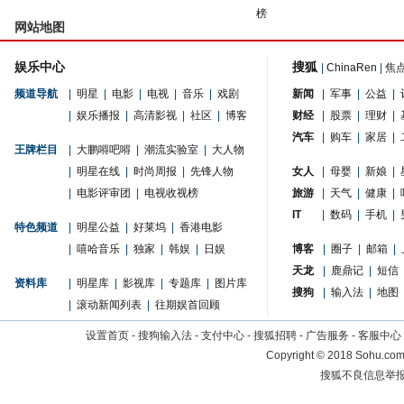
榜
网站地图
娱乐中心
搜狐
|
ChinaRen
|
焦
频道导航
|
明星
|
电影
|
电视
|
音乐
|
戏剧
新闻
|
军事
|
公益
|
|
娱乐播报
|
高清影视
|
社区
|
博客
财经
|
股票
|
理财
|
汽车
|
购车
|
家居
|
王牌栏目
|
大鹏嘚吧嘚
|
潮流实验室
|
大人物
|
明星在线
|
时尚周报
|
先锋人物
女人
|
母婴
|
新娘
|
|
电影评审团
|
电视收视榜
旅游
|
天气
|
健康
|
IT
|
数码
|
手机
|
特色频道
|
明星公益
|
好莱坞
|
香港电影
|
嘻哈音乐
|
独家
|
韩娱
|
日娱
博客
|
圈子
|
邮箱
|
天龙
|
鹿鼎记
|
短信
资料库
|
明星库
|
影视库
|
专题库
|
图片库
搜狗
|
输入法
|
地图
|
滚动新闻列表
|
往期娱首回顾
设置首页
-
搜狗输入法
-
支付中心
-
搜狐招聘
-
广告服务
-
客服中心
Copyright
©
2018 Sohu.com 
搜狐不良信息举