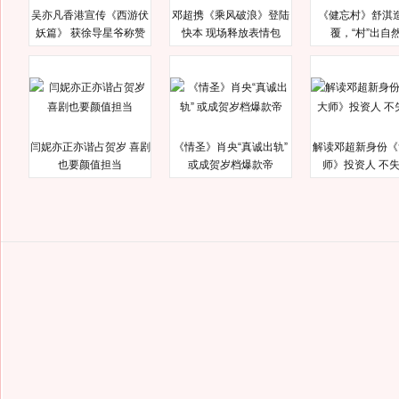
吴亦凡香港宣传《西游伏
邓超携《乘风破浪》登陆
《健忘村》舒淇
妖篇》 获徐导星爷称赞
快本 现场释放表情包
覆，“村”出自
闫妮亦正亦谐占贺岁 喜剧
《情圣》肖央“真诚出轨”
解读邓超新身份《
也要颜值担当
或成贺岁档爆款帝
师》投资人 不