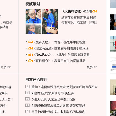
视频策划
《大鹏嘚吧嘚》416期
生
杨丽萍提菜篮逛车展 时尚
，有些事
与村姑仅一线之隔…
[详细]
[详细]
《先锋人物》：黄磊不惑之年中的智慧
《综艺马后炮》陈柏霖曝初吻属于范冰冰
《NewFace》：《北爱》导演续集玩穿越
《夏日甜心》：和夏日有关的爱情世界
更多 >>
更多 >>
网友评论排行
1
捧场红毯
董卿：这两年没什么突破 激烈竞争环境令我不安
2
有派头
刘德华新片扮“犀利哥”街头狂奔
3
全场大笑！
为救母女俩 人艺演员中数刀(图)
4
妈孕肚
刘德华扮邋遢农民工太逼真 遭警察驱赶
5
儿足
章子怡斥港媒歧视内地演员 称刁钻势利