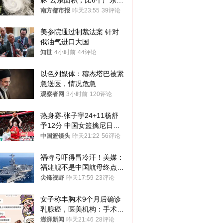
豚”云系面积，比6个广东还
大！深圳官方：注意这件事
南方都市报
昨天23:55
39评论
美参院通过制裁法案 针对
俄油气进口大国
知世
4小时前
44评论
以色列媒体：穆杰塔巴被紧
急送医，情况危急
观察者网
3小时前
120评论
热身赛-张子宇24+11杨舒
予12分 中国女篮擒尼日利
亚
中国篮镜头
昨天21:22
56评论
福特号吓得冒冷汗！美媒：
福建舰不是中国航母终点，
而是新起点！
尖锋视野
昨天17:59
23评论
女子称丰胸术9个月后确诊
乳腺癌，医美机构：手术不
可能引发癌症，建议走司法
澎湃新闻
昨天21:46
28评论