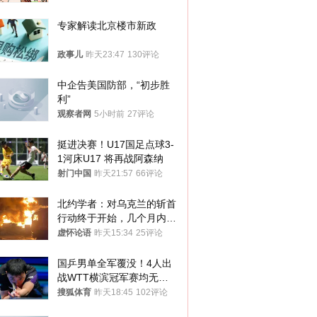
途径
专家解读北京楼市新政
政事儿
昨天23:47
130评论
中企告美国防部，“初步胜
利”
观察者网
5小时前
27评论
挺进决赛！U17国足点球3-
1河床U17 将再战阿森纳
射门中国
昨天21:57
66评论
北约学者：对乌克兰的斩首
行动终于开始，几个月内乌
将投降
虚怀论语
昨天15:34
25评论
国乒男单全军覆没！4人出
战WTT横滨冠军赛均无缘
八强
搜狐体育
昨天18:45
102评论