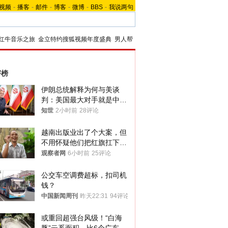
视频
-
播客
-
邮件
-
博客
-
微博
-
BBS
-
我说两句
红牛音乐之旅
金立特约搜狐视频年度盛典
男人帮
评榜
伊朗总统解释为何与美谈
判：美国最大对手就是中
国，但他们也在对话
知世
2小时前
28评论
越南出版业出了个大案，但
不用怀疑他们把红旗扛下去
的决心
观察者网
6小时前
25评论
公交车空调费超标，扣司机
钱？
中国新闻周刊
昨天22:31
94评论
或重回超强台风级！“白海