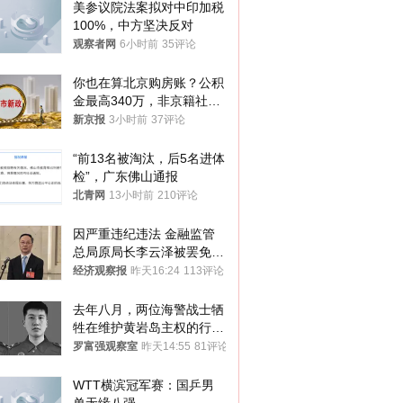
美参议院法案拟对中印加税
100%，中方坚决反对
观察者网
6小时前
35评论
你也在算北京购房账？公积
金最高340万，非京籍社保
1年
新京报
3小时前
37评论
“前13名被淘汰，后5名进体
检”，广东佛山通报
北青网
13小时前
210评论
因严重违纪违法 金融监管
总局原局长李云泽被罢免全
国人大代表
经济观察报
昨天16:24
113评论
去年八月，两位海警战士牺
牲在维护黄岩岛主权的行动
中
罗富强观察室
昨天14:55
81评论
WTT横滨冠军赛：国乒男