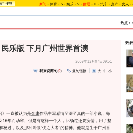
地产
搜狗
新闻
-
体育
-
S
-
娱乐
-
V
-
财经
-
IT
-
汽车
-
房产
-
女人
-
热点：
热
民乐版 下月广州世界首演
2009年12月07日09:51
我来说两句
(
0
)
复制链接
大
中
小
侣》一直被认为是
金庸
作品中写感情至深至真的一部小说，每
女16年而动容。但是有这样一个人，比杨过还要痴情，用了整
和杨过，以及那种叫做“侠之大者”的精神。他就是生于广州番