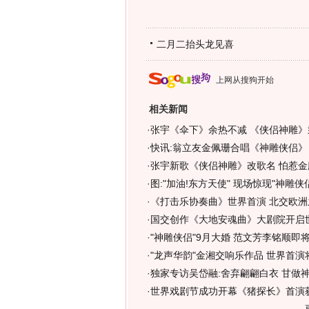
二月二抬头龙见喜
上网从搜狗开始
相关新闻
·
张宇《伞下》余热不减 《侠侣神雕》
·
快讯:翁立友金佩珊合唱《神雕侠侣》
·
张宇新歌《侠侣神雕》改歌名 怕惹金
·
图:"加油!东方天使" 现场惊现"神雕侠
·
《打击乐协奏曲》世界首演 北交欧洲
·
国交创作《大地安魂曲》大剧院开启
·
"神雕侠侣"9月大婚 范文芳李铭顺即
·
"龙声华韵"金湘交响乐作品 世界首演
·
独家专访吴岱融:舍弃翩翩白衣 甘做
·
世界戏剧节成功开幕《猪探长》首演获