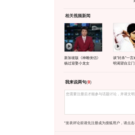
相关视频新闻
新加坡版《神雕侠侣》
谈"封杀"一言
杨过迎娶小龙女
明渴望自立门
我来说两句
(
0
)
*发表评论前请先注册成为搜狐用户，请点击