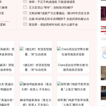
6
衣
律师：于正不构成侵权 只能道德谴责
7
打麻将
王力宏否认“辱华”：别给歌词扣帽子
8
所泵
王刚自曝7成家产为古董藏品：睡180年历史古床
9
台媒:40岁林志玲冷冻9颗卵子 全副武装怕被认出
删掉这照片
10
送蛋糕
陈冠希：假如我有时光机 也什么都不改
破浪》登陆
《健忘村》舒淇造型颠
Clara克拉拉空降古都 红
释放表情包
覆，“村”出自然美
裙亮相喜庆迎新
“真诚出轨”
解读邓超新身份《复合大
胡军澳门电影节影帝加冕
档爆款帝
师》投资人 不失初心
“上海王”横扫大奖