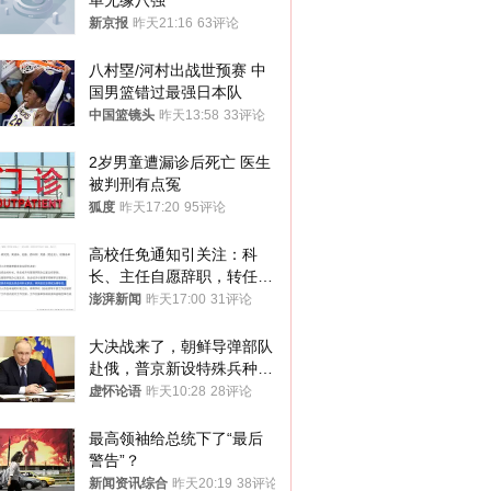
单无缘八强
新京报
昨天21:16
63评论
八村塁/河村出战世预赛 中
国男篮错过最强日本队
中国篮镜头
昨天13:58
33评论
2岁男童遭漏诊后死亡 医生
被判刑有点冤
狐度
昨天17:20
95评论
高校任免通知引关注：科
长、主任自愿辞职，转任思
政辅导员
澎湃新闻
昨天17:00
31评论
大决战来了，朝鲜导弹部队
赴俄，普京新设特殊兵种，
76岁老将扛旗
虚怀论语
昨天10:28
28评论
最高领袖给总统下了“最后
警告”？
新闻资讯综合
昨天20:19
38评论