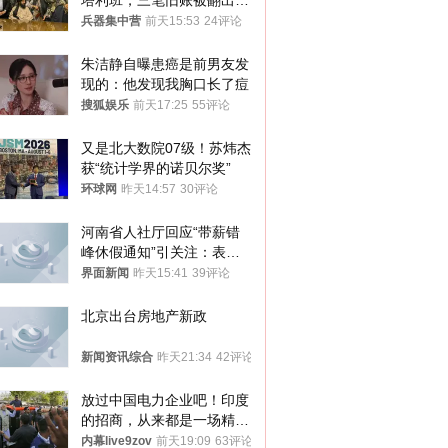
塔利班，三笔旧账被翻出，
最大风险出现
兵器集中营
前天15:53
24评论
朱洁静自曝患癌是前男友发
现的：他发现我胸口长了痘
搜狐娱乐
前天17:25
55评论
又是北大数院07级！苏炜杰
获“统计学界的诺贝尔奖”
环球网
昨天14:57
30评论
河南省人社厅回应“带薪错
峰休假通知”引关注：表述
不够准确，待修改后印发
界面新闻
昨天15:41
39评论
北京出台房地产新政
新闻资讯综合
昨天21:34
42评论
放过中国电力企业吧！印度
的招商，从来都是一场精准
收割
内幕live9zov
前天19:09
63评论