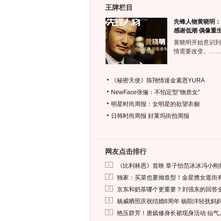
王牌栏目
先锋人物黄晓明：
感谢低潮 偶像重
黄晓明开始意识到
情需要改变。……
《秘密天使》陈翔情迷金素恩YURA
NewFace张俪：不怕定型“物质女”
明星时尚周报：女明星的欲望衣橱
日韩时尚周报
好莱坞街拍周报
网友点击排行
1
《比利林恩》首映 章子怡范冰冰冯小刚
2
独家：买菜也要拗造型！金星携女逛街
3
京东和奶茶哪个更重要？刘强东的回答
4
杨威晒照庆祝结婚8周年 杨阳洋轻抚妈
5
艳压群芳！唐嫣修身长裙现身活动 仙气