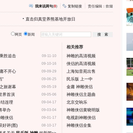
我来说两句
(
0
)
复制链接
责任编辑：炊烟
直击归真堂养熊基地开放日
网页
新闻
相关推荐
乘胜追击
神雕的高清视频
09-11-10
侠侣的高清视频
09-10-16
庸不开心
上海知音苑出售
09-09-29
侣"
民乐版 上一中
09-06-25
之旅谢幕
金庸 神雕侠侣
09-05-19
世界首演
神雕侠侣主题曲
09-05-06
将结连理
北京交响乐
09-04-17
将举办
神雕侠侣黄晓明版
09-03-04
神雕侠侣
电视剧神雕侠侣
09-01-17
好评(图)
神雕侠侣全集
08-10-17