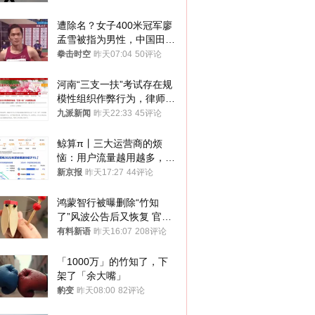
遭除名？女子400米冠军廖
孟雪被指为男性，中国田协
默不作声
拳击时空
昨天07:04
50评论
河南“三支一扶”考试存在规
模性组织作弊行为，律师：
涉嫌非法获取国家秘密罪等
九派新闻
昨天22:33
45评论
罪名
鲸算π丨三大运营商的烦
恼：用户流量越用越多，收
入却越来越少
新京报
昨天17:27
44评论
鸿蒙智行被曝删除“竹知
了”风波公告后又恢复 官媒
曾力挺：劝华为要大度的，
有料新语
昨天16:07
208评论
你们适不适合？
「1000万」的竹知了，下
架了「余大嘴」
豹变
昨天08:00
82评论