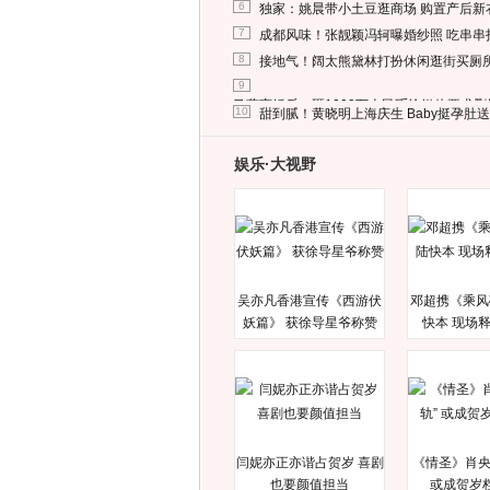
6
独家：姚晨带小土豆逛商场 购置产后新
7
成都风味！张靓颖冯轲曝婚纱照 吃串串
8
接地气！阔太熊黛林打扮休闲逛街买厕
9
马蓉离婚后，砸1000万人民币给媒体要求
10
甜到腻！黄晓明上海庆生 Baby挺孕肚
娱乐·大视野
吴亦凡香港宣传《西游伏
邓超携《乘风
妖篇》 获徐导星爷称赞
快本 现场
闫妮亦正亦谐占贺岁 喜剧
《情圣》肖央
也要颜值担当
或成贺岁