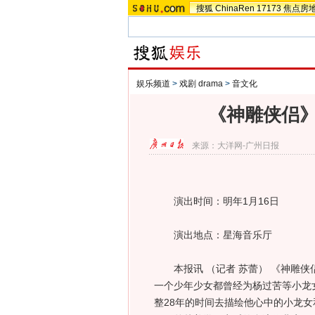
搜狐
ChinaRen
17173
焦点房
娱乐频道
>
戏剧 drama
>
音文化
《神雕侠侣》
来源：
大洋网-广州日报
演出时间：明年1月16日
演出地点：星海音乐厅
本报讯 （记者 苏蕾） 《神雕侠
一个少年少女都曾经为杨过苦等小龙
整28年的时间去描绘他心中的小龙女