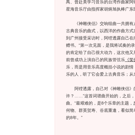
禺、曾赴美学习音乐的台湾作曲家阿
星海音乐厅由指挥家胡炳旭执棒广东
《神雕侠侣》交响组曲一共拥有八
古典音乐的曲式，以西洋的作曲方式
到广州接受采访时，阿镗透露自己在
赠书。“第一次见面，是我将试奏的录
的肯定给了自己很大动力，这次他又
前曾成功上演自己的民族管弦乐
《笑
乐，而是用音乐高度概括小说的剧情
乐的人，听了它会爱上古典音乐；从
阿镗透露，自己对《神雕侠侣》的
许？……”这首词谱曲开始的，之后
曲。“最艰难的，是8个乐章的主题
何物、群英贺寿、谷底重逢，看似简
的8年。”