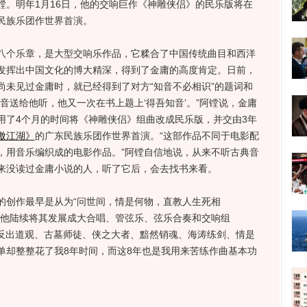
镗。明年1月16日，他的交响巨作《神雕侠侣》的民乐版将在
民族乐团作世界首演。
个乐章，是大型交响乐作品，它糅合了中国传统曲目和西洋
发挥出中国文化的博大精深，得到了金庸的高度肯定。日前，
尚未见过金庸时，就已经得到了对方“知音不必相识”的题词和
音送给他听，他又一次在书上题上‘得吾知音’。”阿镗说，金庸
用了4个月的时间将《神雕侠侣》组曲改成民乐版，并交由3年
傲江湖》
的广东民族乐团作世界首演。“这部作品不同于电影配
，用音乐编织成的电影作品。”阿镗自信地说，从来不听古典音
来没读过金庸小说的人，听了它后，会去找书来看。
创作最早是从为“问世间，情是何物，直教人生死相
，他陆续将其发展成大合唱、管弦乐、弦乐合奏和交响组
，反出道观、古墓师徒、侠之大者、黯然销魂、海涛练剑、情是
单却整整花了我8年时间，而这8年也是我用来苦练作曲基本功