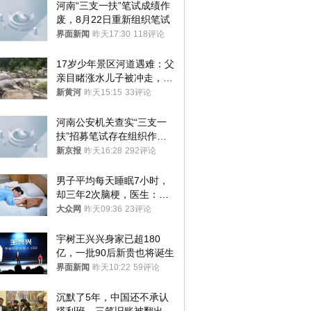
河南“三支一扶”笔试成绩作
废，8月22日重新组织笔试
界面新闻
昨天17:30
118评论
17岁少年景区河道遇难：父
亲目睹涨水儿子被冲走，当
地排除上游泄洪，家属盼厘
新黄河
昨天15:15
33评论
清责任
河南公安机关查实“三支一
扶”招募笔试存在组织作弊
犯罪行为
新京报
昨天16:28
292评论
男子平均每天睡眠7小时，
却三年2次脑梗，医生：这
样睡觉更伤身
大众网
昨天09:36
23评论
宇树王兴兴身家已超180
亿，一批90后新贵也将诞生
界面新闻
昨天10:22
59评论
沉默了5年，中国还不承认