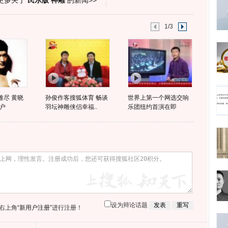
更多关于
民乐版 神雕
的新闻>>
1/3
难尽 黄晓
孙俊作客搜狐体育 畅谈
世界上第一个网选交响
户
羽坛神雕侠侣幸福..
乐团纽约首演在即
设为辩论话题
右上角
“新用户注册”
进行注册！