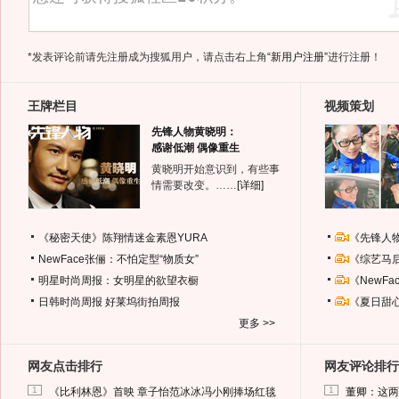
*发表评论前请先注册成为搜狐用户，请点击右上角
“新用户注册”
进行注册！
王牌栏目
视频策划
先锋人物黄晓明：
感谢低潮 偶像重生
黄晓明开始意识到，有些事
情需要改变。……
[详细]
《秘密天使》陈翔情迷金素恩YURA
《先锋人
NewFace张俪：不怕定型“物质女”
《综艺马
明星时尚周报：女明星的欲望衣橱
《NewF
日韩时尚周报
好莱坞街拍周报
《夏日甜
更多 >>
网友点击排行
网友评论排行
1
1
《比利林恩》首映 章子怡范冰冰冯小刚捧场红毯
董卿：这两