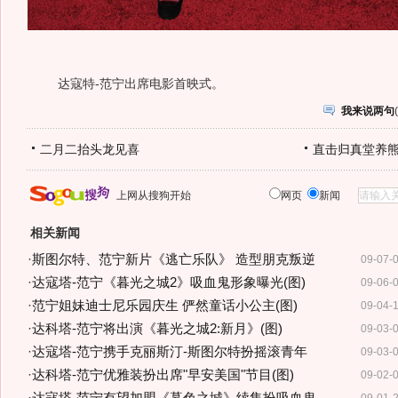
达寇特-范宁出席电影首映式。
我来说两句
(
二月二抬头龙见喜
直击归真堂养
上网从搜狗开始
网页
新闻
相关新闻
·
斯图尔特、范宁新片《逃亡乐队》 造型朋克叛逆
09-07-
·
达寇塔-范宁《暮光之城2》吸血鬼形象曝光(图)
09-06-
·
范宁姐妹迪士尼乐园庆生 俨然童话小公主(图)
09-04-
·
达科塔-范宁将出演《暮光之城2:新月》(图)
09-03-
·
达寇塔-范宁携手克丽斯汀-斯图尔特扮摇滚青年
09-03-
·
达科塔-范宁优雅装扮出席"早安美国"节目(图)
09-02-