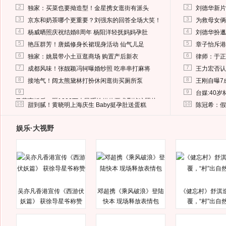
2
2
独家：买菜也要拗造型！金星携女逛街有派头
刘德华新片
3
3
京东和奶茶哪个更重要？刘强东的回答全场大笑！
为救母女俩
4
4
杨威晒照庆祝结婚8周年 杨阳洋轻抚妈妈孕肚
刘德华扮邋
5
5
艳压群芳！唐嫣修身长裙现身活动 仙气儿足
章子怡斥港
6
6
独家：姚晨带小土豆逛商场 购置产后新衣
律师：于正
7
7
成都风味！张靓颖冯轲曝婚纱照 吃串串打麻将
王力宏否认
8
8
接地气！阔太熊黛林打扮休闲逛街买厕所泵
王刚自曝7
9
9
台媒:40
马蓉离婚后，砸1000万人民币给媒体要求删掉这照片
10
10
甜到腻！黄晓明上海庆生 Baby挺孕肚送蛋糕
陈冠希：假
娱乐·大视野
吴亦凡香港宣传《西游伏
邓超携《乘风破浪》登陆
《健忘村》舒淇
妖篇》 获徐导星爷称赞
快本 现场释放表情包
覆，“村”出自