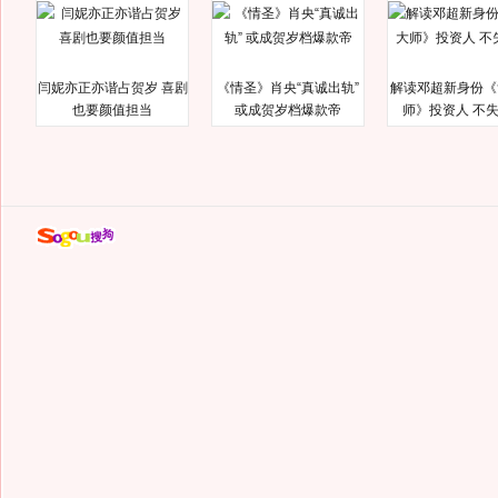
闫妮亦正亦谐占贺岁 喜剧
《情圣》肖央“真诚出轨”
解读邓超新身份《
也要颜值担当
或成贺岁档爆款帝
师》投资人 不