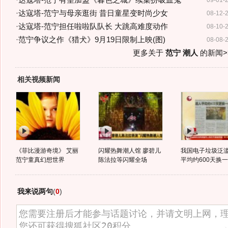
·
达寇塔-范宁有望加盟《暮色之城》续集扮吸血鬼
09-01-
·
达寇塔-范宁与母亲逛街 昔日童星变时尚少女
08-12-
·
达寇塔-范宁担任啦啦队队长 大跳高难度动作
08-10-
·
范宁争议之作《猎犬》9月19日限制上映(图)
08-08-
更多关于
范宁 潮人
的新闻>
相关视频新闻
《菲比漫游奇境》 艾丽
闪耀热舞潮人馆 廖碧儿
我国电子垃圾泛滥
范宁童真幻想世界
陈法拉等闪耀全场
平均约600天换一部
我来说两句
(
0
)