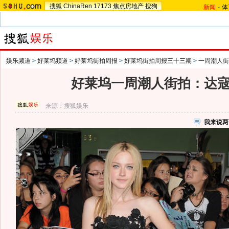
搜狐
ChinaRen
17173
焦点房地产
搜狗
新闻
-
体
娱乐频道
>
好莱坞频道
>
好莱坞街拍周报
>
好莱坞街拍周报三十三期
>
一周潮人街
好莱坞一周潮人街拍：达寇
来源：
搜狐娱乐
我来说两