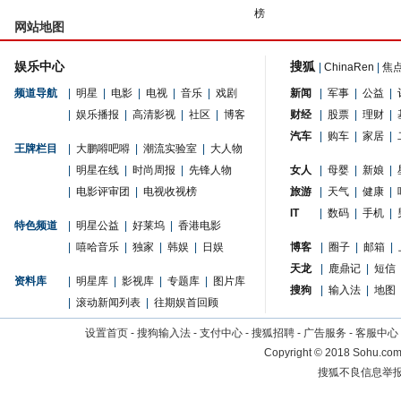
榜
网站地图
娱乐中心
搜狐
|
ChinaRen
|
焦
频道导航
|
明星
|
电影
|
电视
|
音乐
|
戏剧
新闻
|
军事
|
公益
|
|
娱乐播报
|
高清影视
|
社区
|
博客
财经
|
股票
|
理财
|
汽车
|
购车
|
家居
|
王牌栏目
|
大鹏嘚吧嘚
|
潮流实验室
|
大人物
|
明星在线
|
时尚周报
|
先锋人物
女人
|
母婴
|
新娘
|
|
电影评审团
|
电视收视榜
旅游
|
天气
|
健康
|
IT
|
数码
|
手机
|
特色频道
|
明星公益
|
好莱坞
|
香港电影
|
嘻哈音乐
|
独家
|
韩娱
|
日娱
博客
|
圈子
|
邮箱
|
天龙
|
鹿鼎记
|
短信
资料库
|
明星库
|
影视库
|
专题库
|
图片库
搜狗
|
输入法
|
地图
|
滚动新闻列表
|
往期娱首回顾
设置首页
-
搜狗输入法
-
支付中心
-
搜狐招聘
-
广告服务
-
客服中心
Copyright
©
2018 Sohu.com 
搜狐不良信息举