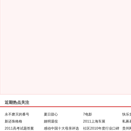
近期热点关注
永不磨灭的番号
夏日甜心
7电影
快乐
新还珠格格
姚明退役
2011上海车展
私募
2011高考试题答案
感动中国十大母亲评选
社区2010年度行业口碑
贵州