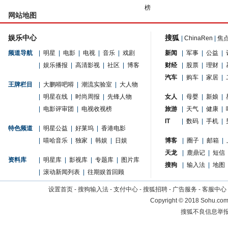
榜
网站地图
娱乐中心
搜狐
|
ChinaRen
|
焦
频道导航
|
明星
|
电影
|
电视
|
音乐
|
戏剧
新闻
|
军事
|
公益
|
|
娱乐播报
|
高清影视
|
社区
|
博客
财经
|
股票
|
理财
|
汽车
|
购车
|
家居
|
王牌栏目
|
大鹏嘚吧嘚
|
潮流实验室
|
大人物
|
明星在线
|
时尚周报
|
先锋人物
女人
|
母婴
|
新娘
|
|
电影评审团
|
电视收视榜
旅游
|
天气
|
健康
|
IT
|
数码
|
手机
|
特色频道
|
明星公益
|
好莱坞
|
香港电影
|
嘻哈音乐
|
独家
|
韩娱
|
日娱
博客
|
圈子
|
邮箱
|
天龙
|
鹿鼎记
|
短信
资料库
|
明星库
|
影视库
|
专题库
|
图片库
搜狗
|
输入法
|
地图
|
滚动新闻列表
|
往期娱首回顾
设置首页
-
搜狗输入法
-
支付中心
-
搜狐招聘
-
广告服务
-
客服中心
Copyright
©
2018 Sohu.com 
搜狐不良信息举