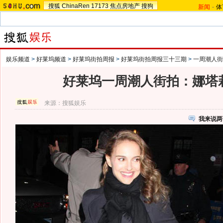
搜狐
ChinaRen
17173
焦点房地产
搜狗
新闻
-
体
娱乐频道
>
好莱坞频道
>
好莱坞街拍周报
>
好莱坞街拍周报三十三期
>
一周潮人街
好莱坞一周潮人街拍：娜塔
来源：
搜狐娱乐
我来说两