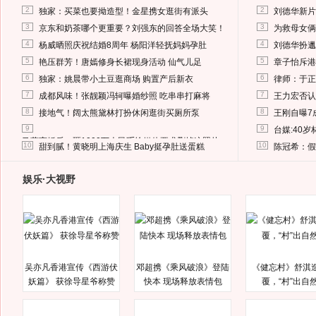
2
2
独家：买菜也要拗造型！金星携女逛街有派头
刘德华新片
3
3
京东和奶茶哪个更重要？刘强东的回答全场大笑！
为救母女俩
4
4
杨威晒照庆祝结婚8周年 杨阳洋轻抚妈妈孕肚
刘德华扮邋
5
5
艳压群芳！唐嫣修身长裙现身活动 仙气儿足
章子怡斥港
6
6
独家：姚晨带小土豆逛商场 购置产后新衣
律师：于正
7
7
成都风味！张靓颖冯轲曝婚纱照 吃串串打麻将
王力宏否认
8
8
接地气！阔太熊黛林打扮休闲逛街买厕所泵
王刚自曝7
9
9
台媒:40
马蓉离婚后，砸1000万人民币给媒体要求删掉这照片
10
10
甜到腻！黄晓明上海庆生 Baby挺孕肚送蛋糕
陈冠希：假
娱乐·大视野
吴亦凡香港宣传《西游伏
邓超携《乘风破浪》登陆
《健忘村》舒淇
妖篇》 获徐导星爷称赞
快本 现场释放表情包
覆，“村”出自