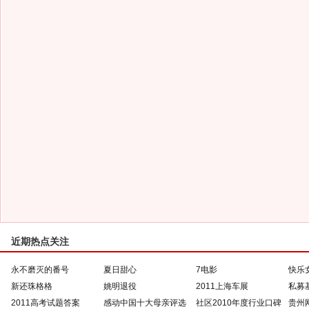
近期热点关注
永不磨灭的番号
夏日甜心
7电影
快乐
新还珠格格
姚明退役
2011上海车展
私募
2011高考试题答案
感动中国十大母亲评选
社区2010年度行业口碑
贵州