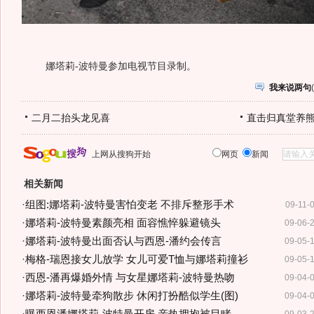
娜塔莉-波特曼参加电视节目录制。
我来说两句
(
二月二抬头龙见喜
直击归真堂养
上网从搜狗开始
网页
新闻
相关新闻
·
组图:娜塔莉-波特曼害怕变老 不排斥整形手术
09-11-
·
娜塔莉-波特曼素颜亮相 面容憔悴躲避镜头
09-06-
·
娜塔莉-波特曼出面否认与西恩-潘约会传言
09-05-
·
梅格-瑞恩接女儿放学 女儿可爱T恤与娜塔莉撞衫
09-05-
·
西恩-潘再爆婚外情 与女星娜塔莉-波特曼热吻
09-04-
·
娜塔莉-波特曼牵狗散步 休闲打扮酷似学生(图)
09-04-