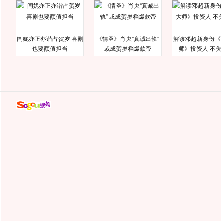
闫妮亦正亦谐占贺岁 喜剧
《情圣》肖央“真诚出轨”
解读邓超新身份《
也要颜值担当
或成贺岁档爆款帝
师》投资人 不