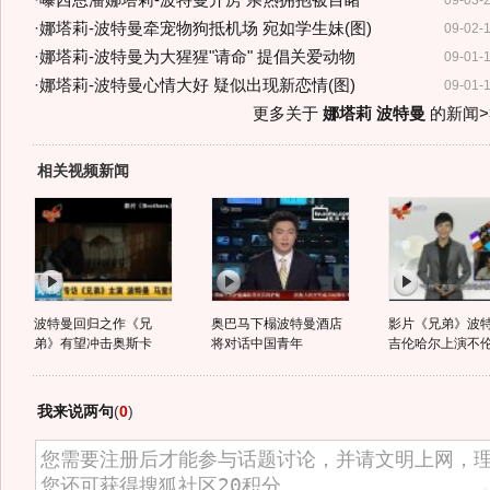
·
曝西恩潘娜塔莉-波特曼开房 亲热拥抱被目睹
09-03-
·
娜塔莉-波特曼牵宠物狗抵机场 宛如学生妹(图)
09-02-
·
娜塔莉-波特曼为大猩猩"请命" 提倡关爱动物
09-01-
·
娜塔莉-波特曼心情大好 疑似出现新恋情(图)
09-01-
更多关于
娜塔莉 波特曼
的新闻>
相关视频新闻
波特曼回归之作《兄
奥巴马下榻波特曼酒店
影片《兄弟》波
弟》有望冲击奥斯卡
将对话中国青年
吉伦哈尔上演不
我来说两句
(
0
)