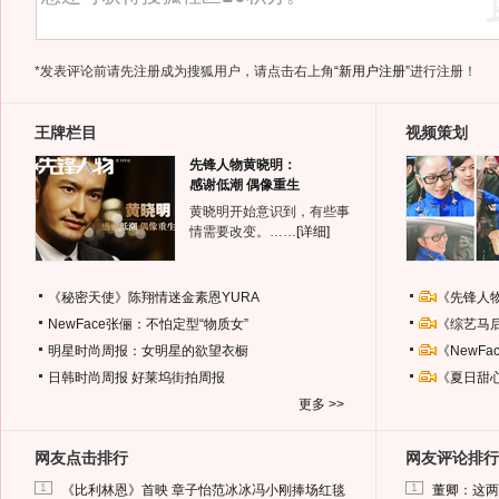
*发表评论前请先注册成为搜狐用户，请点击右上角
“新用户注册”
进行注册！
王牌栏目
视频策划
先锋人物黄晓明：
感谢低潮 偶像重生
黄晓明开始意识到，有些事
情需要改变。……
[详细]
《秘密天使》陈翔情迷金素恩YURA
《先锋人
NewFace张俪：不怕定型“物质女”
《综艺马
明星时尚周报：女明星的欲望衣橱
《NewF
日韩时尚周报
好莱坞街拍周报
《夏日甜
更多 >>
网友点击排行
网友评论排行
1
1
《比利林恩》首映 章子怡范冰冰冯小刚捧场红毯
董卿：这两