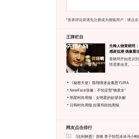
*发表评论前请先注册成为搜狐用户，请点击
王牌栏目
先锋人物黄晓明：
感谢低潮 偶像重
黄晓明开始意识到
情需要改变。……
《秘密天使》陈翔情迷金素恩YURA
NewFace张俪：不怕定型“物质女”
明星时尚周报：女明星的欲望衣橱
日韩时尚周报
好莱坞街拍周报
网友点击排行
1
《比利林恩》首映 章子怡范冰冰冯小刚