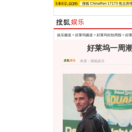
搜狐
ChinaRen
17173
焦点房
娱乐频道
>
好莱坞频道
>
好莱坞街拍周报
>
好
好莱坞一周潮
来源：
搜狐娱乐