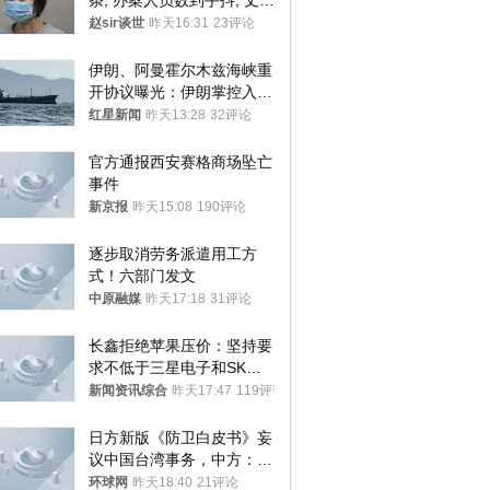
条, 办案人员数到手抖, 丈夫
受不了提前离场
赵sir谈世
昨天16:31
23评论
伊朗、阿曼霍尔木兹海峡重
开协议曝光：伊朗掌控入湾
航道，与阿曼平分“服务费”
红星新闻
昨天13:28
32评论
官方通报西安赛格商场坠亡
事件
新京报
昨天15:08
190评论
逐步取消劳务派遣用工方
式！六部门发文
中原融媒
昨天17:18
31评论
长鑫拒绝苹果压价：坚持要
求不低于三星电子和SK海
力士
新闻资讯综合
昨天17:47
119评论
日方新版《防卫白皮书》妄
议中国台湾事务，中方：强
烈不满、坚决反对，已向日
环球网
昨天18:40
21评论