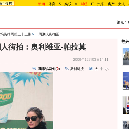
地产
搜狗
新闻
-
体育
-
S
-
娱乐
-
V
-
财经
-
IT
-
汽车
-
房产
-
女人
-
热点：
莱坞街拍周报三十三期
>
一周潮人街拍图
热
人街拍：奥利维亚-帕拉莫
2009年12月03日14:11
我来说两句
(
0
)
复制链接
大
中
小