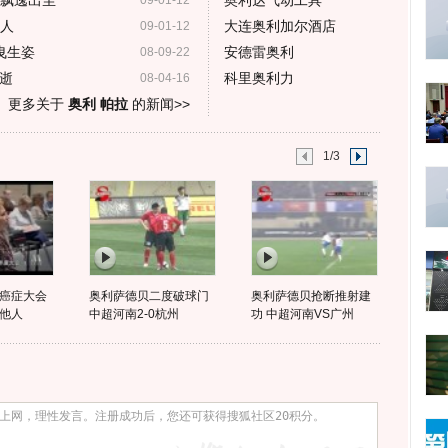
裙飘逸出尘
奥利达气动工具
09-01-12
迷人
大连奥利加尔酒店
09-01-12
曳生姿
安德雷奥利
08-09-22
逝
科里奥利力
08-04-16
更多关于
奥利 帕拉
的新闻>>
1/3
癌症大会
奥利萨德贝二度破球门
奥利萨德贝抢断推射建
他人
中超河南2-0杭州
功 中超河南VS广州