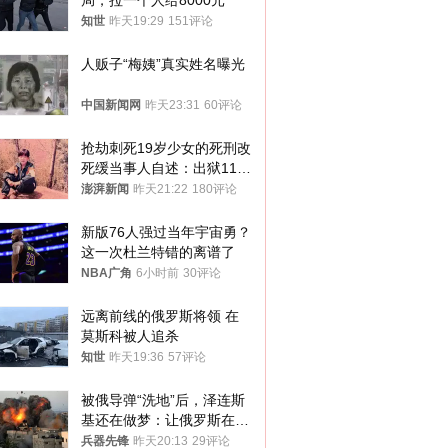
局，拉一个人给8000元
知世
昨天19:29
151评论
人贩子“梅姨”真实姓名曝光
中国新闻网
昨天23:31
60评论
抢劫刺死19岁少女的死刑改
死缓当事人自述：出狱11年
间始终刻意躲避被害人家属
澎湃新闻
昨天21:22
180评论
新版76人强过当年宇宙勇？
这一次杜兰特错的离谱了
NBA广角
6小时前
30评论
远离前线的俄罗斯将领 在
莫斯科被人追杀
知世
昨天19:36
57评论
被俄导弹“洗地”后，泽连斯
基还在做梦：让俄罗斯在冬
季前求和？
兵器先锋
昨天20:13
29评论