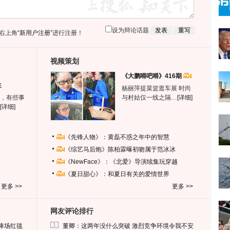
设为辩论话题
右上角
“新用户注册”
进行注册！
视频策划
《大鹏嘚吧嘚》416期
生
杨丽萍提菜篮逛车展 时尚
，有些事
与村姑仅一线之隔…
[详细]
[详细]
《先锋人物》：黄磊不惑之年中的智慧
《综艺马后炮》陈柏霖曝初吻属于范冰冰
《NewFace》：《北爱》导演续集玩穿越
《夏日甜心》：和夏日有关的爱情世界
更多 >>
更多 >>
网友评论排行
1
捧场红毯
董卿：这两年没什么突破 激烈竞争环境令我不安