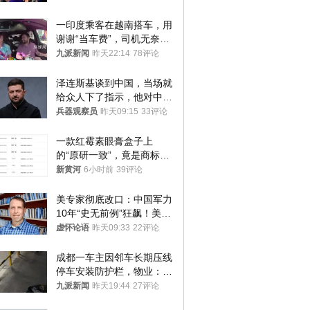
一印度乘客在越南搭车，用
谢谢“当车费”，司机无奈发
笑；印度网友：不代表印度
九派新闻
昨天22:14
78评论
人
泽连斯基谈到中国，当场就
给众人下了指示，他对中国
和中乌关系，显然又有了新
兵器观察员
昨天09:15
33评论
的想法
一款红霉素眼膏盒子上
的“原研一致”，竟是商标！
律师：极易误导消费者；网
新黄河
6小时前
39评论
友：药企不应打擦边球
美专家彻底改口：中国军力
10年“史无前例”狂飙！美军
真慌了
虚怀论语
昨天09:33
22评论
成都一车主因邻车长期压线
停车安装防护栏，物业：不
建议装护栏，也会影响自身
九派新闻
昨天19:44
27评论
停车