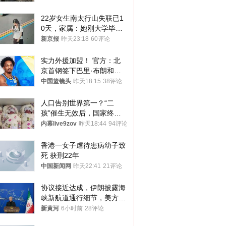
22岁女生南太行山失联已1
0天，家属：她刚大学毕业
想到山里旅行
新京报
昨天23:18
60评论
实力外援加盟！ 官方：北
京首钢签下巴里·布朗和桑
普森
中国篮镜头
昨天18:15
38评论
人口告别世界第一？“二
孩”催生无效后，国家终于
向住房出手了！
内幕live9zov
昨天18:44
94评论
香港一女子虐待患病幼子致
死 获刑22年
中国新闻网
昨天22:41
21评论
协议接近达成，伊朗披露海
峡新航道通行细节，美方再
提“倒计时”
新黄河
6小时前
28评论