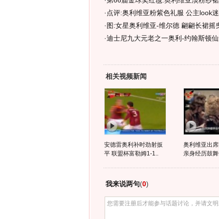
·
第66届金球奖红毯:奥利维亚淡粉纱
·
点评:奥利维亚粉紫色礼服 公主look
·
图:女星奥利维亚-维尔德 翩翩长裙摇
·
迪士尼九大元老之一奥利-约翰斯顿仙
相关视频新闻
安德雷奥利补时劲射扳
奥利维亚出席
平 联盟杯富勒姆1-1..
亲身经历鼓舞
我来说两句
(
0
)