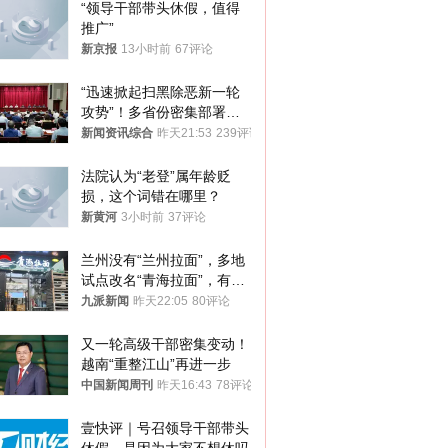
“领导干部带头休假，值得
推广”
新京报
13小时前
67评论
“迅速掀起扫黑除恶新一轮
攻势”！多省份密集部署，
公布举报方式
新闻资讯综合
昨天21:53
239评论
法院认为“老登”属年龄贬
损，这个词错在哪里？
新黄河
3小时前
37评论
兰州没有“兰州拉面”，多地
试点改名“青海拉面”，有商
家改名已两年
九派新闻
昨天22:05
80评论
又一轮高级干部密集变动！
越南“重整江山”再进一步
中国新闻周刊
昨天16:43
78评论
壹快评｜号召领导干部带头