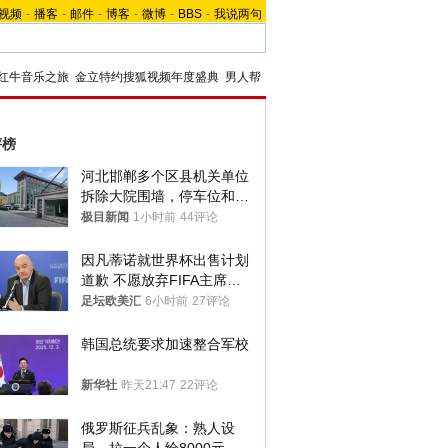
视频
-
播客
-
邮件
-
博客
-
微博
-
BBS
-
我说两句
红牛音乐之旅
金立特约搜狐视频年度盛典
男人帮
评榜
河北邯郸多个区县机关单位
拆除大院围墙，停车位和厕
所免费开放，当地多部门回
极目新闻
1小时前
44评论
应
因凡蒂诺就世界杯出售计划
道歉 不愿放弃FIFA主席职
位
足坛欧美汇
6小时前
27评论
韩国总统要求加速整合军校
新华社
昨天21:47
22评论
俄罗斯征兵乱象：熟人设