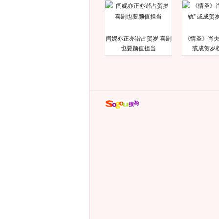
闫妮亦正亦谐占贺岁 喜剧
《情圣》肖央
也要颜值担当
或成贺岁