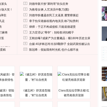
2
有派头
刘德华新片扮“犀利哥”街头狂奔
3
全场大笑！
为救母女俩 人艺演员中数刀(图)
4
妈孕肚
刘德华扮邋遢农民工太逼真 遭警察驱赶
5
儿足
章子怡斥港媒歧视内地演员 称刁钻势利
6
衣
律师：于正不构成侵权 只能道德谴责
7
打麻将
王力宏否认“辱华”：别给歌词扣帽子
8
所泵
王刚自曝7成家产为古董藏品：睡180年历史古床
9
台媒:40岁林志玲冷冻9颗卵子 全副武装怕被认出
删掉这照片
10
送蛋糕
陈冠希：假如我有时光机 也什么都不改
破浪》登陆
《健忘村》舒淇造型颠
Clara克拉拉空降古都 红
释放表情包
覆，“村”出自然美
裙亮相喜庆迎新