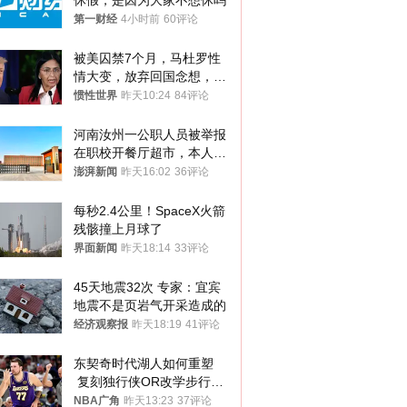
休假，是因为大家不想休吗
第一财经
4小时前
60评论
被美囚禁7个月，马杜罗性
情大变，放弃回国念想，最
后嘱托已公开
惯性世界
昨天10:24
84评论
河南汝州一公职人员被举报
在职校开餐厅超市，本人回
应称“是给别人帮忙”
澎湃新闻
昨天16:02
36评论
每秒2.4公里！SpaceX火箭
残骸撞上月球了
界面新闻
昨天18:14
33评论
45天地震32次 专家：宜宾
地震不是页岩气开采造成的
经济观察报
昨天18:19
41评论
东契奇时代湖人如何重塑
 复刻独行侠OR改学步行
者？
NBA广角
昨天13:23
37评论