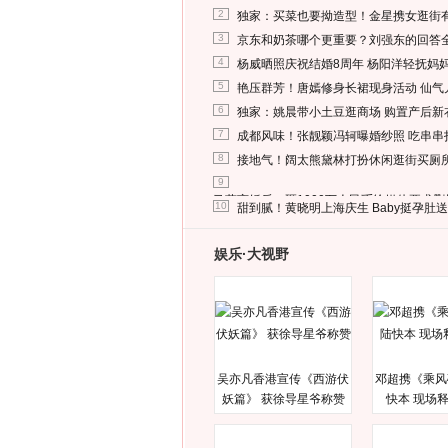
2
独家：买菜也要拗造型！金星携女逛街
3
京东和奶茶哪个更重要？刘强东的回答
4
杨威晒照庆祝结婚8周年 杨阳洋轻抚妈
5
艳压群芳！唐嫣修身长裙现身活动 仙气
6
独家：姚晨带小土豆逛商场 购置产后新
7
成都风味！张靓颖冯轲曝婚纱照 吃串串
8
接地气！阔太熊黛林打扮休闲逛街买厕
9
马蓉离婚后，砸1000万人民币给媒体要求
10
甜到腻！黄晓明上海庆生 Baby挺孕肚
娱乐·大视野
吴亦凡香港宣传《西游伏
邓超携《乘风
妖篇》 获徐导星爷称赞
快本 现场