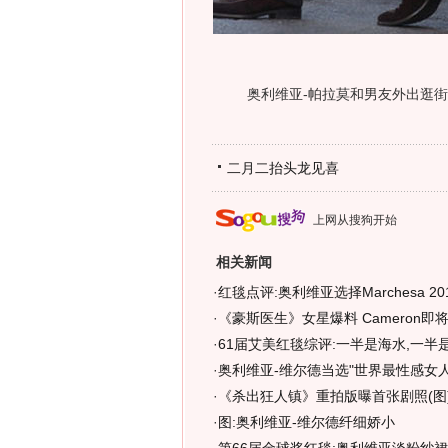
奥利维亚-帕拉莫和男友外出逛街
二月二抬头龙见喜
上网从搜狗开始
相关新闻
·
红毯点评:奥利维亚选择Marchesa 2
·
《豪斯医生》女星爆料 Cameron即
·
61届艾美红毯综评:一半是海水,一半
·
奥利维亚-维尔德当选"世界最性感女人"
·
《杀出狂人镇》重拍版曝首张剧照(图
·
图:奥利维亚-维尔德纤细娇小