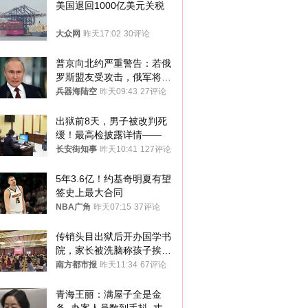
美国退回1000亿美元关税
大众网
昨天17:02
30评论
普京向北约严重警告：若俄
罗斯盟友受攻击，俄军将动
用核武器保护
兵器海陆空
昨天09:43
27评论
出狱前8天，男子被改判死
缓！最高检披露详情——
长安街知事
昨天10:41
127评论
5年3.6亿！约基奇明夏有望
签史上最大合同
NBA广角
昨天07:15
37评论
传销头目出狱后开办国学书
院，家长被洗脑称孩子挨打
才有效果
南方都市报
昨天11:34
67评论
青海王丽：满屋子全是金