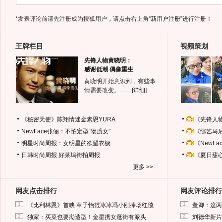
*发表评论前请先注册成为搜狐用户，请点击右上角
“新用户注册”
进行注册！
王牌栏目
视频策划
先锋人物黄晓明：
感谢低潮 偶像重生
黄晓明开始意识到，有些事
情需要改变。……
[详细]
《秘密天使》陈翔情迷金素恩YURA
《先锋人
NewFace张俪：不怕定型“物质女”
《综艺马
明星时尚周报：女明星的欲望衣橱
《NewF
日韩时尚周报
好莱坞街拍周报
《夏日甜
更多 >>
网友点击排行
网友评论排行
1
1
《比利林恩》首映 章子怡范冰冰冯小刚捧场红毯
董卿：这两
2
2
独家：买菜也要拗造型！金星携女逛街有派头
刘德华新片