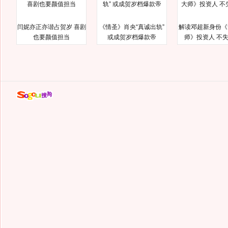
闫妮亦正亦谐占贺岁 喜剧
《情圣》肖央“真诚出轨”
解读邓超新身份《
也要颜值担当
或成贺岁档爆款帝
师》投资人 不