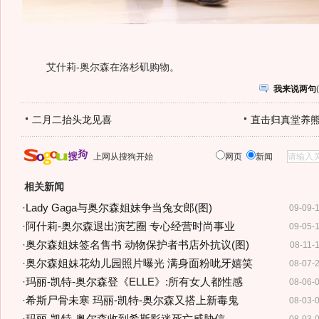
艾什莉-奥尔森在洛杉矶购物。
我来说两句
(
二月二抬头龙见喜
直击归真堂养
上网从搜狗开始
网页
新闻
相关新闻
·
Lady Gaga与奥尔森姐妹争当兔女郎(图)
09-09-
·
阿什莉-奥尔森退出演艺圈 专心经营时尚事业
09-05-
·
奥尔森姐妹签名售书 动物保护者书店外抗议(图)
08-11-
·
奥尔森姐妹花幼儿园照片曝光 满身面粉呲牙嬉笑
08-07-
·
玛丽-凯特-奥尔森登《ELLE》:所有女人都性感
08-06-
·
希斯尸骨未寒 玛丽-凯特-奥尔森又搭上新毒鬼
08-03-