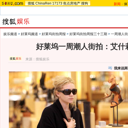
搜狐
ChinaRen
17173
焦点房地产
搜狗
新闻
-
体
娱乐频道
>
好莱坞频道
>
好莱坞街拍周报
>
好莱坞街拍周报三十三期
>
一周潮人街
好莱坞一周潮人街拍：艾什
来源：
搜狐娱乐
我来说两