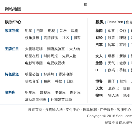
榜
网站地图
娱乐中心
搜狐
|
ChinaRen
|
焦
频道导航
|
明星
|
电影
|
电视
|
音乐
|
戏剧
新闻
|
军事
|
公益
|
|
娱乐播报
|
高清影视
|
社区
|
博客
财经
|
股票
|
理财
|
汽车
|
购车
|
家居
|
王牌栏目
|
大鹏嘚吧嘚
|
潮流实验室
|
大人物
|
明星在线
|
时尚周报
|
先锋人物
女人
|
母婴
|
新娘
|
|
电影评审团
|
电视收视榜
旅游
|
天气
|
健康
|
IT
|
数码
|
手机
|
特色频道
|
明星公益
|
好莱坞
|
香港电影
|
嘻哈音乐
|
独家
|
韩娱
|
日娱
博客
|
圈子
|
邮箱
|
天龙
|
鹿鼎记
|
短信
资料库
|
明星库
|
影视库
|
专题库
|
图片库
搜狗
|
输入法
|
地图
|
滚动新闻列表
|
往期娱首回顾
设置首页
-
搜狗输入法
-
支付中心
-
搜狐招聘
-
广告服务
-
客服中心
Copyright
©
2018 Sohu.com 
搜狐不良信息举