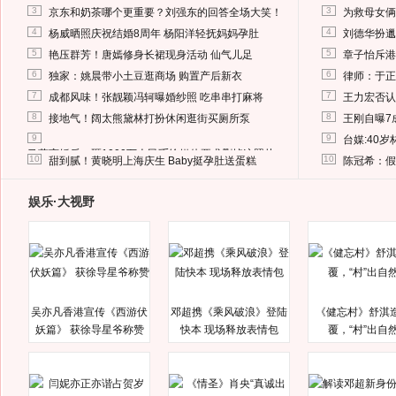
3
3
京东和奶茶哪个更重要？刘强东的回答全场大笑！
为救母女俩
4
4
杨威晒照庆祝结婚8周年 杨阳洋轻抚妈妈孕肚
刘德华扮邋
5
5
艳压群芳！唐嫣修身长裙现身活动 仙气儿足
章子怡斥港
6
6
独家：姚晨带小土豆逛商场 购置产后新衣
律师：于正
7
7
成都风味！张靓颖冯轲曝婚纱照 吃串串打麻将
王力宏否认
8
8
接地气！阔太熊黛林打扮休闲逛街买厕所泵
王刚自曝7
9
9
台媒:40
马蓉离婚后，砸1000万人民币给媒体要求删掉这照片
10
10
甜到腻！黄晓明上海庆生 Baby挺孕肚送蛋糕
陈冠希：假
娱乐·大视野
吴亦凡香港宣传《西游伏
邓超携《乘风破浪》登陆
《健忘村》舒淇
妖篇》 获徐导星爷称赞
快本 现场释放表情包
覆，“村”出自