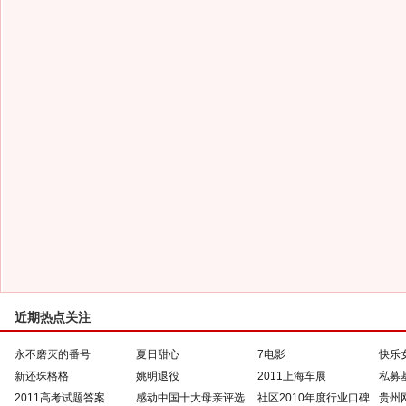
近期热点关注
永不磨灭的番号
夏日甜心
7电影
快乐
新还珠格格
姚明退役
2011上海车展
私募
2011高考试题答案
感动中国十大母亲评选
社区2010年度行业口碑
贵州