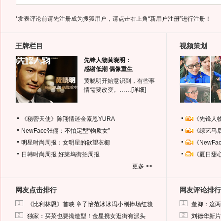
*发表评论前请先注册成为搜狐用户，请点击右上角
“新用户注册”
进行注册！
王牌栏目
视频策划
先锋人物黄晓明：
感谢低潮 偶像重生
黄晓明开始意识到，有些事
情需要改变。……
[详细]
《秘密天使》陈翔情迷金素恩YURA
《先锋人
NewFace张俪：不怕定型“物质女”
《综艺马
明星时尚周报：女明星的欲望衣橱
《NewF
日韩时尚周报
好莱坞街拍周报
《夏日甜
更多 >>
网友点击排行
网友评论排行
1
1
《比利林恩》首映 章子怡范冰冰冯小刚捧场红毯
董卿：这两
2
2
独家：买菜也要拗造型！金星携女逛街有派头
刘德华新片