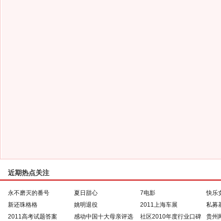
近期热点关注
永不磨灭的番号
夏日甜心
7电影
快乐
新还珠格格
姚明退役
2011上海车展
私募
2011高考试题答案
感动中国十大母亲评选
社区2010年度行业口碑
贵州