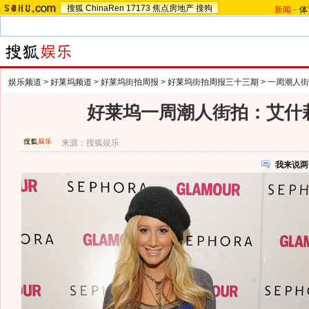
搜狐
ChinaRen
17173
焦点房地产
搜狗
新闻
-
体
娱乐频道
>
好莱坞频道
>
好莱坞街拍周报
>
好莱坞街拍周报三十三期
>
一周潮人街
好莱坞一周潮人街拍：艾什
来源：
搜狐娱乐
我来说两