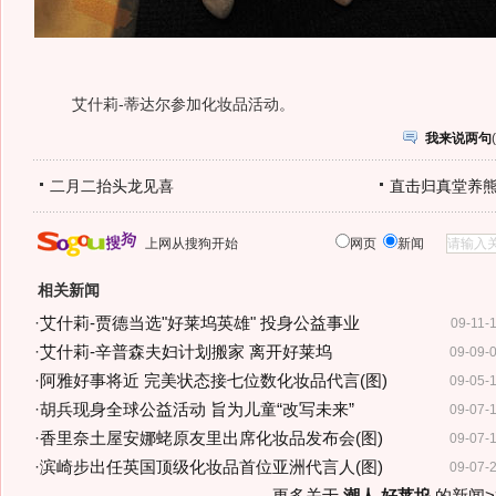
艾什莉-蒂达尔参加化妆品活动。
我来说两句
(
二月二抬头龙见喜
直击归真堂养
上网从搜狗开始
网页
新闻
相关新闻
·
艾什莉-贾德当选"好莱坞英雄" 投身公益事业
09-11-
·
艾什莉-辛普森夫妇计划搬家 离开好莱坞
09-09-
·
阿雅好事将近 完美状态接七位数化妆品代言(图)
09-05-
·
胡兵现身全球公益活动 旨为儿童“改写未来”
09-07-
·
香里奈土屋安娜蛯原友里出席化妆品发布会(图)
09-07-
·
滨崎步出任英国顶级化妆品首位亚洲代言人(图)
09-07-