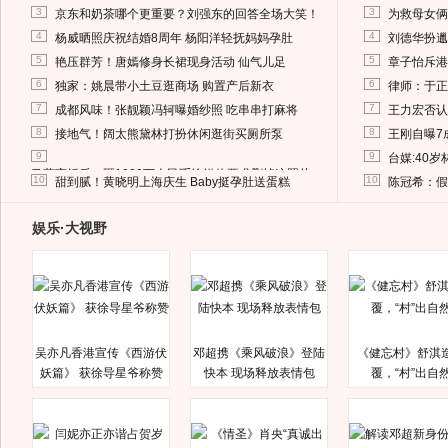
3
3
京东和奶茶哪个更重要？刘强东的回答全场大笑！
为救母女俩
4
4
杨威晒照庆祝结婚8周年 杨阳洋轻抚妈妈孕肚
刘德华扮邋
5
5
艳压群芳！唐嫣修身长裙现身活动 仙气儿足
章子怡斥港
6
6
独家：姚晨带小土豆逛商场 购置产后新衣
律师：于正
7
7
成都风味！张靓颖冯轲曝婚纱照 吃串串打麻将
王力宏否认
8
8
接地气！阔太熊黛林打扮休闲逛街买厕所泵
王刚自曝7
9
9
台媒:40
马蓉离婚后，砸1000万人民币给媒体要求删掉这照片
10
10
甜到腻！黄晓明上海庆生 Baby挺孕肚送蛋糕
陈冠希：假
娱乐·大视野
吴亦凡香港宣传《西游伏
邓超携《乘风破浪》登陆
《健忘村》舒淇
妖篇》 获徐导星爷称赞
快本 现场释放表情包
覆，“村”出自