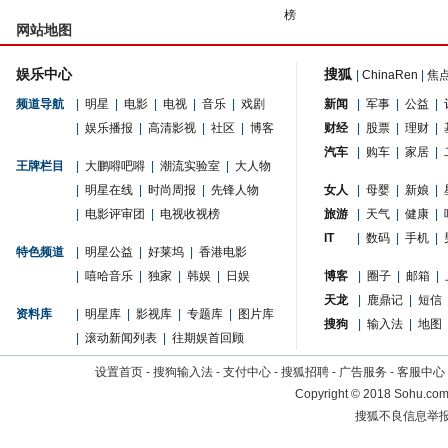
榜
网站地图
娱乐中心
搜狐
|
ChinaRen
|
焦
频道导航
|
明星
|
电影
|
电视
|
音乐
|
戏剧
新闻
|
军事
|
公益
|
|
娱乐播报
|
高清影视
|
社区
|
博客
财经
|
股票
|
理财
|
汽车
|
购车
|
家居
|
王牌栏目
|
大鹏嘚吧嘚
|
潮流实验室
|
大人物
|
明星在线
|
时尚周报
|
先锋人物
女人
|
母婴
|
新娘
|
|
电影评审团
|
电视收视榜
旅游
|
天气
|
健康
|
IT
|
数码
|
手机
|
特色频道
|
明星公益
|
好莱坞
|
香港电影
|
嘻哈音乐
|
独家
|
韩娱
|
日娱
博客
|
圈子
|
邮箱
|
天龙
|
鹿鼎记
|
短信
资料库
|
明星库
|
影视库
|
专题库
|
图片库
搜狗
|
输入法
|
地图
|
滚动新闻列表
|
往期娱首回顾
设置首页
-
搜狗输入法
-
支付中心
-
搜狐招聘
-
广告服务
-
客服中心
Copyright
©
2018 Sohu.com 
搜狐不良信息举