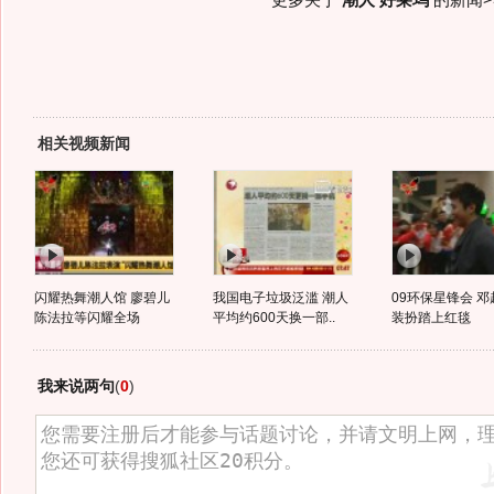
更多关于
潮人 好莱坞
的新闻>
相关视频新闻
闪耀热舞潮人馆 廖碧儿
我国电子垃圾泛滥 潮人
09环保星锋会 
陈法拉等闪耀全场
平均约600天换一部..
装扮踏上红毯
我来说两句
(
0
)