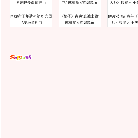
闫妮亦正亦谐占贺岁 喜剧
《情圣》肖央“真诚出轨”
解读邓超新身份《
也要颜值担当
或成贺岁档爆款帝
师》投资人 不