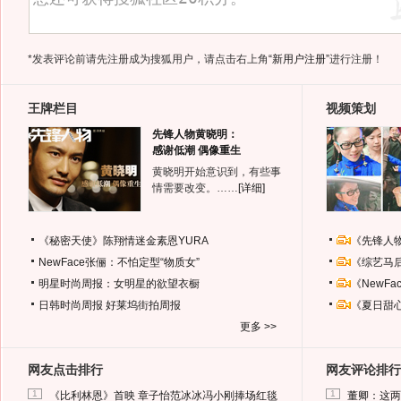
*发表评论前请先注册成为搜狐用户，请点击右上角
“新用户注册”
进行注册！
王牌栏目
视频策划
先锋人物黄晓明：
感谢低潮 偶像重生
黄晓明开始意识到，有些事
情需要改变。……
[详细]
《秘密天使》陈翔情迷金素恩YURA
《先锋人
NewFace张俪：不怕定型“物质女”
《综艺马
明星时尚周报：女明星的欲望衣橱
《NewF
日韩时尚周报
好莱坞街拍周报
《夏日甜
更多 >>
网友点击排行
网友评论排行
1
1
《比利林恩》首映 章子怡范冰冰冯小刚捧场红毯
董卿：这两