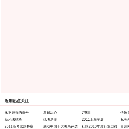
近期热点关注
永不磨灭的番号
夏日甜心
7电影
快乐
新还珠格格
姚明退役
2011上海车展
私募
2011高考试题答案
感动中国十大母亲评选
社区2010年度行业口碑
贵州