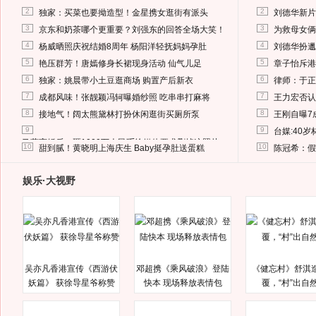
2
2
独家：买菜也要拗造型！金星携女逛街有派头
刘德华新片
3
3
京东和奶茶哪个更重要？刘强东的回答全场大笑！
为救母女俩
4
4
杨威晒照庆祝结婚8周年 杨阳洋轻抚妈妈孕肚
刘德华扮邋
5
5
艳压群芳！唐嫣修身长裙现身活动 仙气儿足
章子怡斥港
6
6
独家：姚晨带小土豆逛商场 购置产后新衣
律师：于正
7
7
成都风味！张靓颖冯轲曝婚纱照 吃串串打麻将
王力宏否认
8
8
接地气！阔太熊黛林打扮休闲逛街买厕所泵
王刚自曝7
9
9
台媒:40
马蓉离婚后，砸1000万人民币给媒体要求删掉这照片
10
10
甜到腻！黄晓明上海庆生 Baby挺孕肚送蛋糕
陈冠希：假
娱乐·大视野
吴亦凡香港宣传《西游伏
邓超携《乘风破浪》登陆
《健忘村》舒淇
妖篇》 获徐导星爷称赞
快本 现场释放表情包
覆，“村”出自