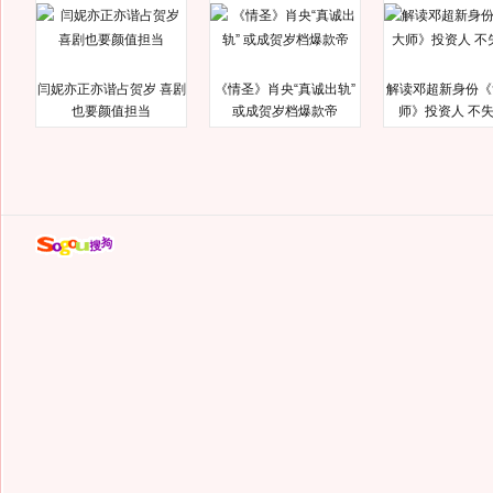
闫妮亦正亦谐占贺岁 喜剧
《情圣》肖央“真诚出轨”
解读邓超新身份《
也要颜值担当
或成贺岁档爆款帝
师》投资人 不