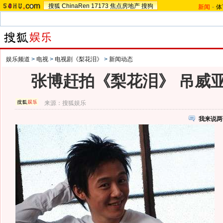
搜狐
ChinaRen
17173
焦点房地产
搜狗
新闻
-
体
娱乐频道
>
电视
>
电视剧《梨花泪》
>
新闻动态
张博赶拍《梨花泪》 吊威
来源：
搜狐娱乐
我来说两