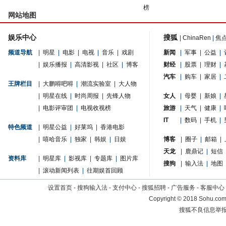
榜
网站地图
娱乐中心
搜狐
|
ChinaRen
|
焦
频道导航
|
明星
|
电影
|
电视
|
音乐
|
戏剧
新闻
|
军事
|
公益
|
|
娱乐播报
|
高清影视
|
社区
|
博客
财经
|
股票
|
理财
|
汽车
|
购车
|
家居
|
王牌栏目
|
大鹏嘚吧嘚
|
潮流实验室
|
大人物
|
明星在线
|
时尚周报
|
先锋人物
女人
|
母婴
|
新娘
|
|
电影评审团
|
电视收视榜
旅游
|
天气
|
健康
|
IT
|
数码
|
手机
|
特色频道
|
明星公益
|
好莱坞
|
香港电影
|
嘻哈音乐
|
独家
|
韩娱
|
日娱
博客
|
圈子
|
邮箱
|
天龙
|
鹿鼎记
|
短信
资料库
|
明星库
|
影视库
|
专题库
|
图片库
搜狗
|
输入法
|
地图
|
滚动新闻列表
|
往期娱首回顾
设置首页
-
搜狗输入法
-
支付中心
-
搜狐招聘
-
广告服务
-
客服中心
Copyright
©
2018 Sohu.com 
搜狐不良信息举