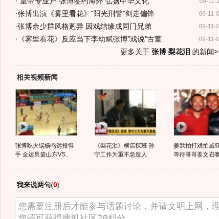
·
"皇帝专业户"张博签约海外 弘扬中华文化
09-11-
·
张博出演《雾里看花》"阳光刑警"剑走偏锋
09-11-
·
张博余少群风格迥异 因戏结缘成同门兄弟
09-11-
·
《雾里看花》反应当下李幼斌张博"戏说"古董
09-11-
更多关于
张博 梨花泪
的新闻>
相关视频新闻
张博吃火锅杨鸣远投得
《梨花泪》横店探班 孙
姜武拍打戏怕威亚
手 全运男篮山东VS..
宁工作为重不急造人
等待哥哥姜文召
我来说两句
(
0
)