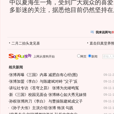
中以夏海生一角，受到广大观众的喜爱
多影迷的关注，据悉他目前仍然坚持在
我来说两句
(
0
二月二抬头龙见喜
直击归真堂养
上网从搜狗开始
网页
新闻
相关新闻
·
张博再曝《三国》内幕 减肥自有心经(图)
09-11-
·
张博加盟《李白》与陈建斌对峙 "父子"反
09-11-
·
讲坛社专访《苍穹之昴》 张博为光绪鸣冤
09-11-
·
新《三国》校园见面会 张博林心如大秀兄妹情
09-11-
·
孙权张博跨刀《李白》 与曹操陈建斌成父子
09-11-
·
《孙子大传》主演介绍:张博 饰演 勾践
09-11-