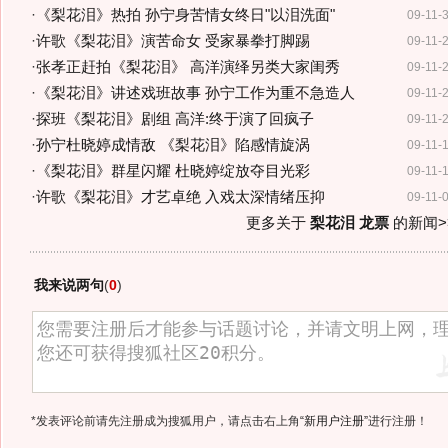
·
《梨花泪》热拍 孙宁身苦情女终日"以泪洗面"
09-11-
·
许歌《梨花泪》演苦命女 受家暴拳打脚踢
09-11-
·
张孝正赶拍《梨花泪》 高洋演绎另类大家闺秀
09-11-
·
《梨花泪》讲述戏班故事 孙宁工作为重不急造人
09-11-
·
探班《梨花泪》剧组 高洋:终于演了回疯子
09-11-
·
孙宁杜晓婷成情敌 《梨花泪》陷感情旋涡
09-11-
·
《梨花泪》群星闪耀 杜晓婷绽放夺目光彩
09-11-
·
许歌《梨花泪》才艺卓绝 入戏太深情绪压抑
09-11-
更多关于
梨花泪 龙票
的新闻>
我来说两句
(
0
)
*发表评论前请先注册成为搜狐用户，请点击右上角
“新用户注册”
进行注册！