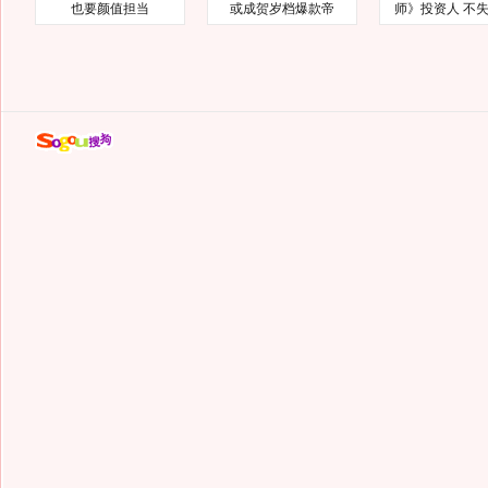
也要颜值担当
或成贺岁档爆款帝
师》投资人 不