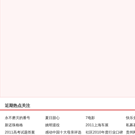
近期热点关注
永不磨灭的番号
夏日甜心
7电影
快乐
新还珠格格
姚明退役
2011上海车展
私募
2011高考试题答案
感动中国十大母亲评选
社区2010年度行业口碑
贵州