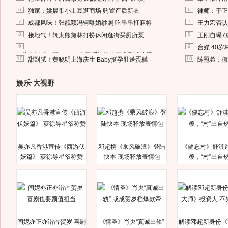
6
6
独家：姚晨带小土豆逛商场 购置产后新衣
律师：于正
7
7
成都风味！张靓颖冯轲曝婚纱照 吃串串打麻将
王力宏否认
8
8
接地气！阔太熊黛林打扮休闲逛街买厕所泵
王刚自曝7
9
9
台媒:40
马蓉离婚后，砸1000万人民币给媒体要求删掉这照片
10
10
甜到腻！黄晓明上海庆生 Baby挺孕肚送蛋糕
陈冠希：假
娱乐·大视野
吴亦凡香港宣传《西游伏
邓超携《乘风破浪》登陆
《健忘村》舒淇
妖篇》 获徐导星爷称赞
快本 现场释放表情包
覆，“村”出自
闫妮亦正亦谐占贺岁 喜剧
《情圣》肖央“真诚出轨”
解读邓超新身份《