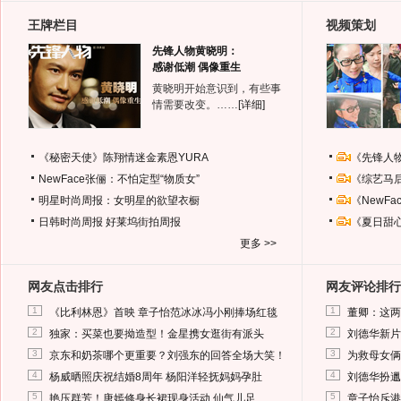
王牌栏目
视频策划
先锋人物黄晓明：
感谢低潮 偶像重生
黄晓明开始意识到，有些事
情需要改变。……
[详细]
《秘密天使》陈翔情迷金素恩YURA
《先锋人
NewFace张俪：不怕定型“物质女”
《综艺马
明星时尚周报：女明星的欲望衣橱
《NewF
日韩时尚周报
好莱坞街拍周报
《夏日甜
更多 >>
网友点击排行
网友评论排行
1
1
《比利林恩》首映 章子怡范冰冰冯小刚捧场红毯
董卿：这两
2
2
独家：买菜也要拗造型！金星携女逛街有派头
刘德华新片
3
3
京东和奶茶哪个更重要？刘强东的回答全场大笑！
为救母女俩
4
4
杨威晒照庆祝结婚8周年 杨阳洋轻抚妈妈孕肚
刘德华扮邋
5
5
艳压群芳！唐嫣修身长裙现身活动 仙气儿足
章子怡斥港