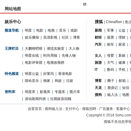
榜
网站地图
娱乐中心
搜狐
|
ChinaRen
|
焦
频道导航
|
明星
|
电影
|
电视
|
音乐
|
戏剧
新闻
|
军事
|
公益
|
|
娱乐播报
|
高清影视
|
社区
|
博客
财经
|
股票
|
理财
|
汽车
|
购车
|
家居
|
王牌栏目
|
大鹏嘚吧嘚
|
潮流实验室
|
大人物
|
明星在线
|
时尚周报
|
先锋人物
女人
|
母婴
|
新娘
|
|
电影评审团
|
电视收视榜
旅游
|
天气
|
健康
|
IT
|
数码
|
手机
|
特色频道
|
明星公益
|
好莱坞
|
香港电影
|
嘻哈音乐
|
独家
|
韩娱
|
日娱
博客
|
圈子
|
邮箱
|
天龙
|
鹿鼎记
|
短信
资料库
|
明星库
|
影视库
|
专题库
|
图片库
搜狗
|
输入法
|
地图
|
滚动新闻列表
|
往期娱首回顾
设置首页
-
搜狗输入法
-
支付中心
-
搜狐招聘
-
广告服务
-
客服中心
Copyright
©
2018 Sohu.com 
搜狐不良信息举