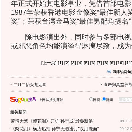
年正式开始其电影事业，凭借首部电影
1987年荣获香港电影金像奖“最佳新人
奖”；荣获台湾金马奖“最佳男配角提名”
除电影演出外，同时参与多部电视
或邪恶角色均能演绎得淋漓尽致，成为
[
上一页
] [
1
] [
2
] [
3
] [
4
] [
5
] [6] [
7
] [
8
] [
9
] [
10
] [
11
我来说两句
(
二月二抬头龙见喜
直击归真堂养
上网从搜狗开始
网页
新闻
相关新闻
·
苦情大戏《梨花泪》开机 孙宁成"最惨新娘"
09-11-
·
《梨花泪》横店热拍 孙宁无暇蜜月"以泪洗面"
09-12-