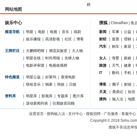
榜
网站地图
娱乐中心
搜狐
|
ChinaRen
|
焦
频道导航
|
明星
|
电影
|
电视
|
音乐
|
戏剧
新闻
|
军事
|
公益
|
|
娱乐播报
|
高清影视
|
社区
|
博客
财经
|
股票
|
理财
|
汽车
|
购车
|
家居
|
王牌栏目
|
大鹏嘚吧嘚
|
潮流实验室
|
大人物
|
明星在线
|
时尚周报
|
先锋人物
女人
|
母婴
|
新娘
|
|
电影评审团
|
电视收视榜
旅游
|
天气
|
健康
|
IT
|
数码
|
手机
|
特色频道
|
明星公益
|
好莱坞
|
香港电影
|
嘻哈音乐
|
独家
|
韩娱
|
日娱
博客
|
圈子
|
邮箱
|
天龙
|
鹿鼎记
|
短信
资料库
|
明星库
|
影视库
|
专题库
|
图片库
搜狗
|
输入法
|
地图
|
滚动新闻列表
|
往期娱首回顾
设置首页
-
搜狗输入法
-
支付中心
-
搜狐招聘
-
广告服务
-
客服中心
Copyright
©
2018 Sohu.com 
搜狐不良信息举