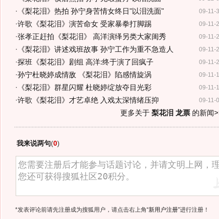
·
《梨花泪》热拍 孙宁身苦情女终日"以泪洗面"
09-11-
·
许歌《梨花泪》演苦命女 受家暴拳打脚踢
09-11-
·
张孝正赶拍《梨花泪》 高洋演绎另类大家闺秀
09-11-
·
《梨花泪》讲述戏班故事 孙宁工作为重不急造人
09-11-
·
探班《梨花泪》剧组 高洋:终于演了回疯子
09-11-
·
孙宁杜晓婷成情敌 《梨花泪》陷感情旋涡
09-11-
·
《梨花泪》群星闪耀 杜晓婷绽放夺目光彩
09-11-
·
许歌《梨花泪》才艺卓绝 入戏太深情绪压抑
09-11-
更多关于
梨花泪 龙票
的新闻>
我来说两句
(
0
)
*发表评论前请先注册成为搜狐用户，请点击右上角
“新用户注册”
进行注册！