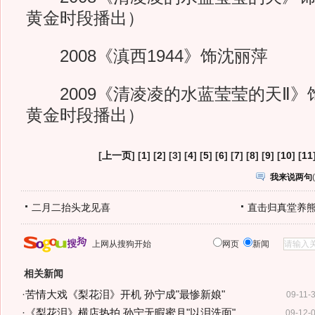
黄金时段播出）
2008《滇西1944》饰沈丽萍
2009《清凌凌的水蓝莹莹的天Ⅱ》饰满
黄金时段播出）
[
上一页
] [
1
] [
2
] [3] [
4
] [
5
] [
6
] [
7
] [
8
] [
9
] [
10
] [
11
我来说两句
(
二月二抬头龙见喜
直击归真堂养
上网从搜狗开始
网页
新闻
相关新闻
·
苦情大戏《梨花泪》开机 孙宁成"最惨新娘"
09-11-
·
《梨花泪》横店热拍 孙宁无暇蜜月"以泪洗面"
09-12-