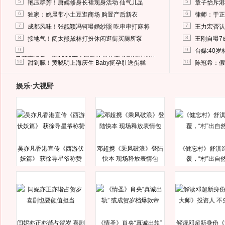
5
5
艳压群芳！唐嫣修身长裙现身活动 仙气儿足
章子怡斥港
6
6
独家：姚晨带小土豆逛商场 购置产后新衣
律师：于正
7
7
成都风味！张靓颖冯轲曝婚纱照 吃串串打麻将
王力宏否认
8
8
接地气！阔太熊黛林打扮休闲逛街买厕所泵
王刚自曝7
9
9
台媒:40
马蓉离婚后，砸1000万人民币给媒体要求删掉这照片
10
10
甜到腻！黄晓明上海庆生 Baby挺孕肚送蛋糕
陈冠希：假
娱乐·大视野
吴亦凡香港宣传《西游伏
邓超携《乘风破浪》登陆
《健忘村》舒淇
妖篇》 获徐导星爷称赞
快本 现场释放表情包
覆，“村”出自
闫妮亦正亦谐占贺岁 喜剧
《情圣》肖央“真诚出轨”
解读邓超新身份《