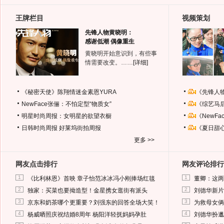
王牌栏目
视频策划
先锋人物黄晓明：
感谢低潮 偶像重生
黄晓明开始意识到，有些事
情需要改变。……
[详细]
《秘密天使》陈翔情迷金素恩YURA
《先锋人
NewFace张俪：不怕定型“物质女”
《综艺马
明星时尚周报：女明星的欲望衣橱
《NewF
日韩时尚周报
好莱坞街拍周报
《夏日甜
更多 >>
网友点击排行
网友评论排行
1
1
《比利林恩》首映 章子怡范冰冰冯小刚捧场红毯
董卿：这两
2
2
独家：买菜也要拗造型！金星携女逛街有派头
刘德华新片
3
3
京东和奶茶哪个更重要？刘强东的回答全场大笑！
为救母女俩
4
4
杨威晒照庆祝结婚8周年 杨阳洋轻抚妈妈孕肚
刘德华扮邋