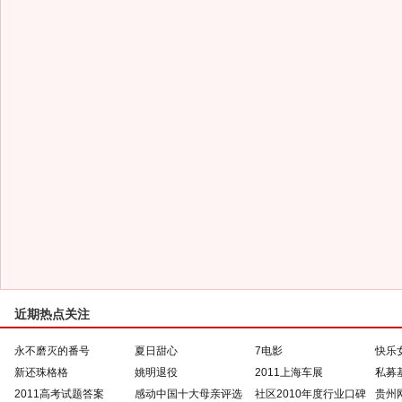
近期热点关注
永不磨灭的番号
夏日甜心
7电影
快乐
新还珠格格
姚明退役
2011上海车展
私募
2011高考试题答案
感动中国十大母亲评选
社区2010年度行业口碑
贵州