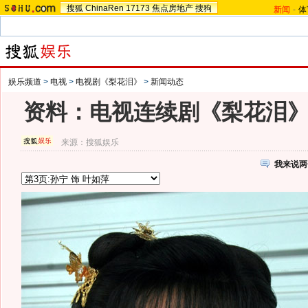
搜狐
ChinaRen
17173
焦点房地产
搜狗
新闻
-
体
娱乐频道
>
电视
>
电视剧《梨花泪》
>
新闻动态
资料：电视连续剧《梨花泪
来源：
搜狐娱乐
我来说两