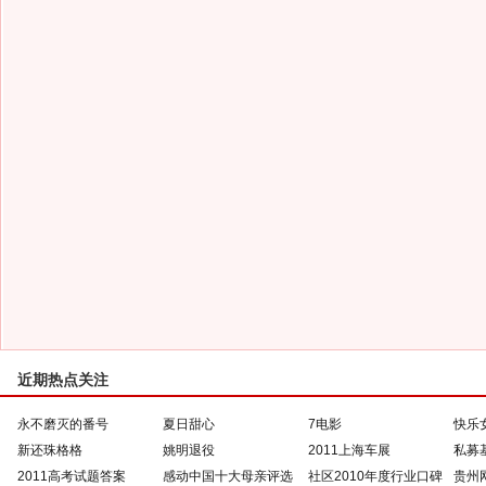
近期热点关注
永不磨灭的番号
夏日甜心
7电影
快乐
新还珠格格
姚明退役
2011上海车展
私募
2011高考试题答案
感动中国十大母亲评选
社区2010年度行业口碑
贵州