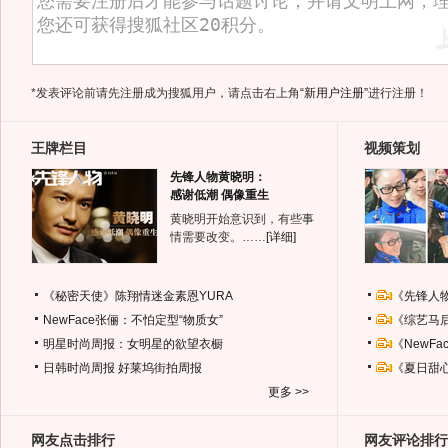
*发表评论前请先注册成为搜狐用户，请点击右上角
“新用户注册”
进行注册！
王牌栏目
视频策划
先锋人物黄晓明：
感谢低潮 偶像重生
黄晓明开始意识到，有些事
情需要改变。……
[详细]
《秘密天使》陈翔情迷金素恩YURA
《先锋人
NewFace张俪：不怕定型“物质女”
《综艺马
明星时尚周报：女明星的欲望衣橱
《NewF
日韩时尚周报
好莱坞街拍周报
《夏日甜
更多 >>
网友点击排行
网友评论排行