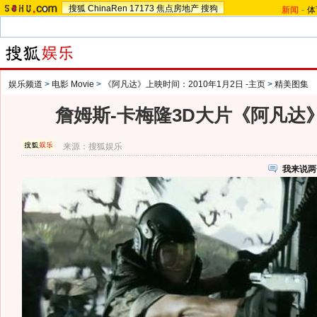
搜狐
ChinaRen
17173
焦点房地产
搜狗
新闻
-
体
娱乐频道
>
电影 Movie
>
《阿凡达》上映时间：2010年1月2日 -主页
>
精美图集
詹姆斯-卡梅隆3D大片《阿凡达》
来源：
搜狐娱乐
我来说两