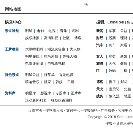
榜
网站地图
娱乐中心
搜狐
|
ChinaRen
|
焦
频道导航
|
明星
|
电影
|
电视
|
音乐
|
戏剧
新闻
|
军事
|
公益
|
|
娱乐播报
|
高清影视
|
社区
|
博客
财经
|
股票
|
理财
|
汽车
|
购车
|
家居
|
王牌栏目
|
大鹏嘚吧嘚
|
潮流实验室
|
大人物
|
明星在线
|
时尚周报
|
先锋人物
女人
|
母婴
|
新娘
|
|
电影评审团
|
电视收视榜
旅游
|
天气
|
健康
|
IT
|
数码
|
手机
|
特色频道
|
明星公益
|
好莱坞
|
香港电影
|
嘻哈音乐
|
独家
|
韩娱
|
日娱
博客
|
圈子
|
邮箱
|
天龙
|
鹿鼎记
|
短信
资料库
|
明星库
|
影视库
|
专题库
|
图片库
搜狗
|
输入法
|
地图
|
滚动新闻列表
|
往期娱首回顾
设置首页
-
搜狗输入法
-
支付中心
-
搜狐招聘
-
广告服务
-
客服中心
Copyright
©
2018 Sohu.com 
搜狐不良信息举