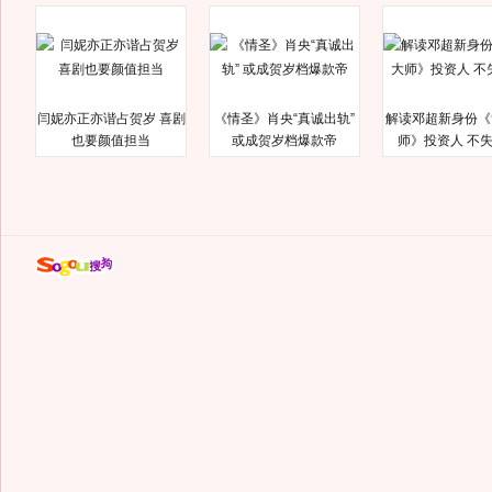
闫妮亦正亦谐占贺岁 喜剧
《情圣》肖央“真诚出轨”
解读邓超新身份《
也要颜值担当
或成贺岁档爆款帝
师》投资人 不