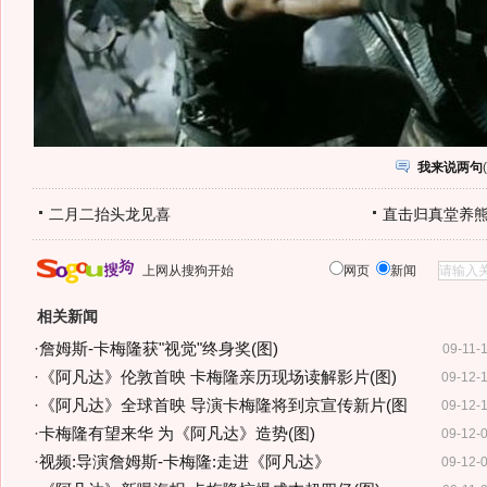
我来说两句
(
二月二抬头龙见喜
直击归真堂养
上网从搜狗开始
网页
新闻
相关新闻
·
詹姆斯-卡梅隆获"视觉"终身奖(图)
09-11-
·
《阿凡达》伦敦首映 卡梅隆亲历现场读解影片(图)
09-12-
·
《阿凡达》全球首映 导演卡梅隆将到京宣传新片(图
09-12-
·
卡梅隆有望来华 为《阿凡达》造势(图)
09-12-
·
视频:导演詹姆斯-卡梅隆:走进《阿凡达》
09-12-