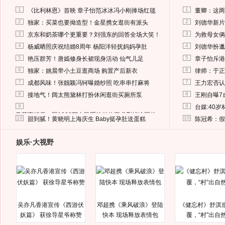
1
1
《比利林恩》首映 章子怡范冰冰冯小刚捧场红毯
董卿：这两
2
2
独家：买菜也要拗造型！金星携女逛街有派头
刘德华新片
3
3
京东和奶茶哪个更重要？刘强东的回答全场大笑！
为救母女俩
4
4
杨威晒照庆祝结婚8周年 杨阳洋轻抚妈妈孕肚
刘德华扮邋
5
5
艳压群芳！唐嫣修身长裙现身活动 仙气儿足
章子怡斥港
6
6
独家：姚晨带小土豆逛商场 购置产后新衣
律师：于正
7
7
成都风味！张靓颖冯轲曝婚纱照 吃串串打麻将
王力宏否认
8
8
接地气！阔太熊黛林打扮休闲逛街买厕所泵
王刚自曝7
9
9
台媒:40
马蓉离婚后，砸1000万人民币给媒体要求删掉这照片
10
10
甜到腻！黄晓明上海庆生 Baby挺孕肚送蛋糕
陈冠希：假
娱乐·大视野
吴亦凡香港宣传《西游伏
邓超携《乘风破浪》登陆
《健忘村》舒淇
妖篇》 获徐导星爷称赞
快本 现场释放表情包
覆，“村”出自