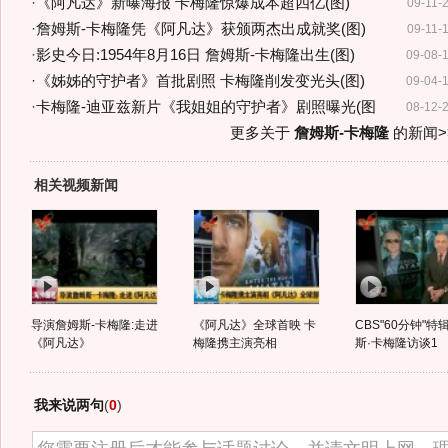
·
《阿凡达》新曝海报 卡梅隆惊爆成本超四亿(图)
09-11-
·
詹姆斯-卡梅隆凭《阿凡达》获颁两杰出成就奖(图)
09-11-
·
影史今日:1954年8月16日 詹姆斯-卡梅隆出生(图)
09-08-
·
《姊姊的守护者》首批剧照 卡梅隆削发变光头(图)
09-04-
·
卡梅隆-迪亚兹新片《我姐姐的守护者》剧照曝光(图
08-12-
更多关于
詹姆斯-卡梅隆
的新闻>
相关视频新闻
导演詹姆斯-卡梅隆:走进
《阿凡达》全球首映 卡
CBS"60分钟"特
《阿凡达》
梅隆携主演亮相
斯·卡梅隆访谈1
我来说两句
(
0
)