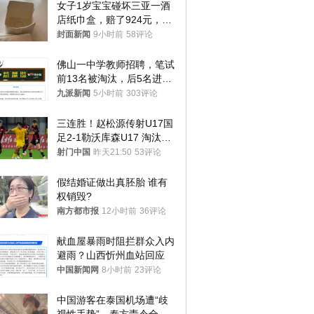
女子1岁宝宝碰坏三亚一酒
店纸巾盒，赔了924元，发
帖吐槽后酒店退还一半的
封面新闻
9小时前
58评论
钱，当地市监局回应
佛山一中学教师招聘，笔试
前13名被淘汰，后5名进体
检，被疑萝卜岗，官方通
九派新闻
5小时前
303评论
报：已叫停
三连胜！赵松源传射U17国
足2-1勒沃库森U17 淘汰赛
将战河床
射门中国
昨天21:50
53评论
假结婚证做出真胚胎 谁有
权销毁?
南方都市报
12小时前
36评论
献血屋暴雨时阻拦群众入内
避雨？山西忻州血站回应
中国新闻网
8小时前
23评论
中国游客在泰国机场遭“歧