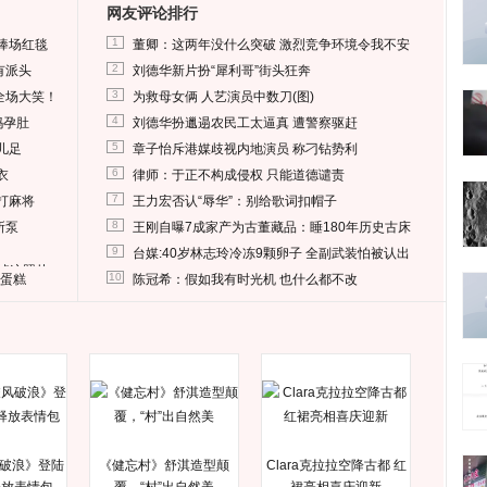
网友评论排行
1
捧场红毯
董卿：这两年没什么突破 激烈竞争环境令我不安
2
有派头
刘德华新片扮“犀利哥”街头狂奔
3
全场大笑！
为救母女俩 人艺演员中数刀(图)
4
妈孕肚
刘德华扮邋遢农民工太逼真 遭警察驱赶
5
儿足
章子怡斥港媒歧视内地演员 称刁钻势利
6
衣
律师：于正不构成侵权 只能道德谴责
7
打麻将
王力宏否认“辱华”：别给歌词扣帽子
8
所泵
王刚自曝7成家产为古董藏品：睡180年历史古床
9
台媒:40岁林志玲冷冻9颗卵子 全副武装怕被认出
删掉这照片
10
送蛋糕
陈冠希：假如我有时光机 也什么都不改
破浪》登陆
《健忘村》舒淇造型颠
Clara克拉拉空降古都 红