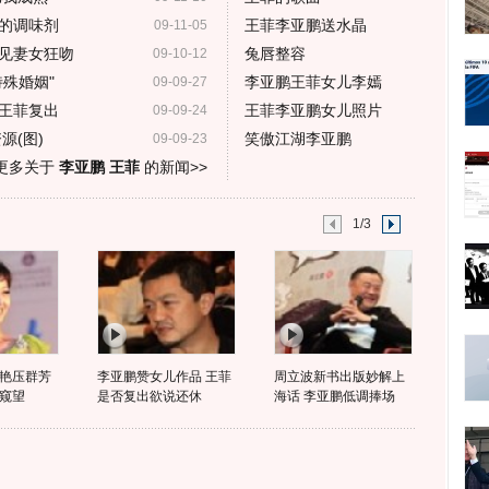
的调味剂
王菲李亚鹏送水晶
09-11-05
见妻女狂吻
兔唇整容
09-10-12
殊婚姻"
李亚鹏王菲女儿李嫣
09-09-27
王菲复出
王菲李亚鹏女儿照片
09-09-24
源(图)
笑傲江湖李亚鹏
09-09-23
更多关于
李亚鹏 王菲
的新闻>>
1/3
艳压群芳
李亚鹏赞女儿作品 王菲
周立波新书出版妙解上
窥望
是否复出欲说还休
海话 李亚鹏低调捧场