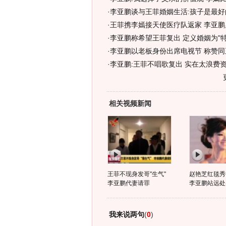
·
李亚鹏谈与王菲婚姻生活:孩子是最好
·
王菲携李嫣接天使医疗队返家 李亚鹏
·
李亚鹏称希望王菲复出 定义婚姻为"特
·
李亚鹏以老板身份出席电视节 称赞同
·
李亚鹏:王菲不唱歌复出 实在太浪费资
相关视频新闻
王菲不现身发哥"生气"
赵艳芝红毯秀
李亚鹏代妻请罪
李亚鹏站远处
我来说两句
(
0
)