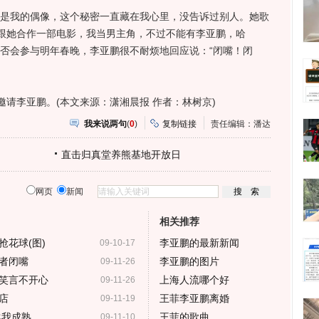
是我的偶像，这个秘密一直藏在我心里，没告诉过别人。她歌
跟她合作一部电影，我当男主角，不过不能有李亚鹏，哈
是否会参与明年春晚，李亚鹏很不耐烦地回应说：“闭嘴！闭
李亚鹏。(本文来源：潇湘晨报 作者：林树京)
我来说两句
(
0
)
复制链接
责任编辑：潘达
直击归真堂养熊基地开放日
网页
新闻
相关推荐
花球(图)
李亚鹏的最新新闻
09-10-17
者闭嘴
李亚鹏的图片
09-11-26
笑言不开心
上海人流哪个好
09-11-26
店
王菲李亚鹏离婚
09-11-19
比我成熟
王菲的歌曲
09-11-10