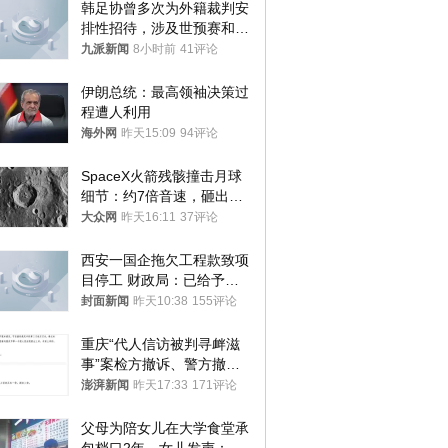
韩足协曾多次为外籍裁判安
排性招待，涉及世预赛和奥
预赛，韩足协回应
九派新闻
8小时前
41评论
伊朗总统：最高领袖决策过
程遭人利用
海外网
昨天15:09
94评论
SpaceX火箭残骸撞击月球
细节：约7倍音速，砸出直
径约30米撞击坑
大众网
昨天16:11
37评论
西安一国企拖欠工程款致项
目停工 财政局：已给予处
分，正督促整改
封面新闻
昨天10:38
155评论
重庆“代人信访被判寻衅滋
事”案检方撤诉、警方撤
案，两被告人获国赔
澎湃新闻
昨天17:33
171评论
父母为陪女儿在大学食堂承