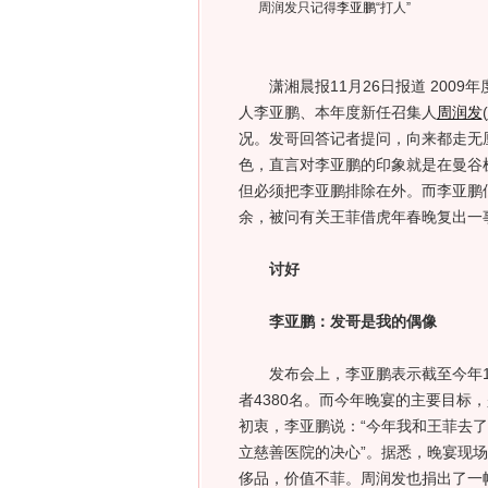
周润发只记得
李亚鹏
“打人”
潇湘晨报11月26日报道 2009
人李亚鹏、本年度新任召集人
周润发
(
况。发哥回答记者提问，向来都走无
色，直言对李亚鹏的印象就是在曼谷
但必须把李亚鹏排除在外。而李亚鹏
余，被问有关王菲借虎年春晚复出一事
讨好
李亚鹏：发哥是我的偶像
发布会上，李亚鹏表示截至今年11
者4380名。而今年晚宴的主要目标
初衷，李亚鹏说：“今年我和王菲去
立慈善医院的决心”。据悉，晚宴现
侈品，价值不菲。周润发也捐出了一