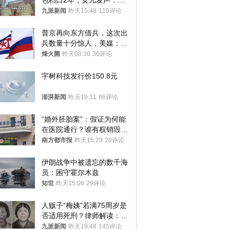
包档口2年，女儿发声：初
衷是为了陪伴，毕业后将不
九派新闻
昨天15:48
110评论
再营业
普京再向东方借兵，这次出
兵数量十分惊人，美媒：俄
朝要动真格？
烽火菌
昨天08:30
36评论
宇树科技发行价150.8元
澎湃新闻
昨天19:11
86评论
“婚外胚胎案”：假证为何能
在医院通行？谁有权销毁胚
胎？
南方都市报
昨天15:29
28评论
伊朗战争中被遗忘的数千海
员：困守霍尔木兹
知世
昨天15:06
29评论
人贩子“梅姨”若满75周岁是
否适用死刑？律师解读：很
大概率不会被判处死刑
九派新闻
昨天19:48
145评论