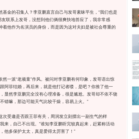
基金的召集人？李亚鹏直言自己与发哥素昧平生，“我们也是
个朋友联系上发哥，没想到他们俩很爽快地答应了，我非常感
冲着他作为名演员的身份，而是因为这对夫妇是被社会尊重的
一派“老顽童”作风。被问对李亚鹏有何印象，发哥语出惊
他跟阿菲结婚，再后来，就是他打记者喽，是吧？你推了他一
鹏，显然李亚鹏完全没有心理准备，很是尴尬。发哥却不依不饶
还不错嘛，那边可能天气比较干燥，容易上火。”
次受邀是否跟王菲有关，周润发立刻摆出一副生气的样
骗我来，自己不出现。”谁知李亚鹏听完较真起来，赶紧称活动
，他多保护太太，真是爱得太厉害了！”