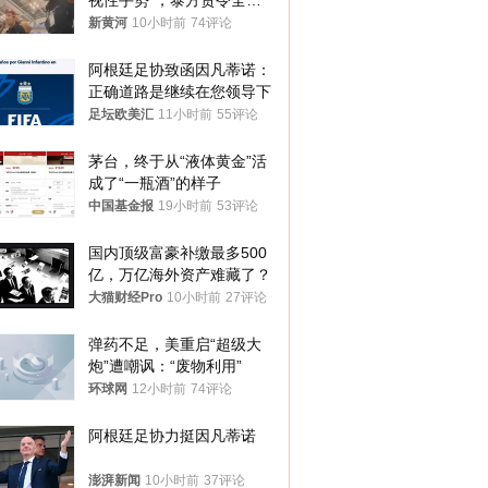
视性手势”，泰方责令全面
调查，对责任人采取最严厉
新黄河
10小时前
74评论
处分
阿根廷足协致函因凡蒂诺：
正确道路是继续在您领导下
足坛欧美汇
11小时前
55评论
茅台，终于从“液体黄金”活
成了“一瓶酒”的样子
中国基金报
19小时前
53评论
国内顶级富豪补缴最多500
亿，万亿海外资产难藏了？
大猫财经Pro
10小时前
27评论
弹药不足，美重启“超级大
炮”遭嘲讽：“废物利用”
环球网
12小时前
74评论
阿根廷足协力挺因凡蒂诺
澎湃新闻
10小时前
37评论