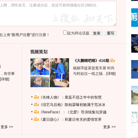
设为辩论话题
右上角
“新用户注册”
进行注册！
视频策划
《大鹏嘚吧嘚》416期
生
杨丽萍提菜篮逛车展 时尚
，有些事
与村姑仅一线之隔…
[详细]
[详细]
《先锋人物》：黄磊不惑之年中的智慧
《综艺马后炮》陈柏霖曝初吻属于范冰冰
《NewFace》：《北爱》导演续集玩穿越
《夏日甜心》：和夏日有关的爱情世界
更多 >>
更多 >>