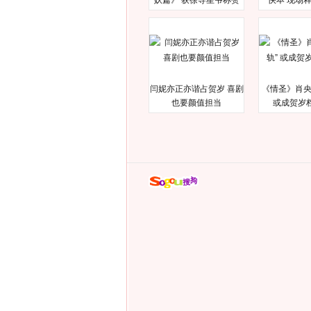
妖篇》 获徐导星爷称赞
快本 现场
闫妮亦正亦谐占贺岁 喜剧
《情圣》肖央
也要颜值担当
或成贺岁