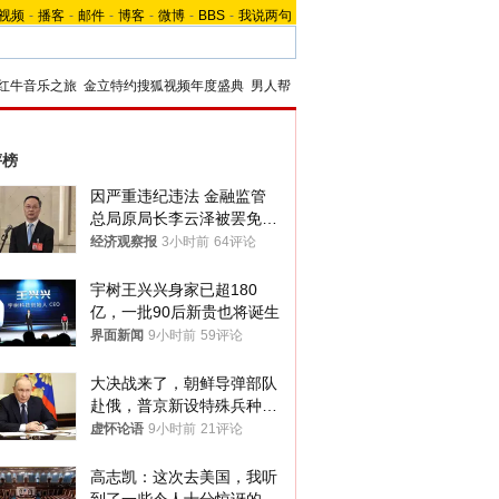
视频
-
播客
-
邮件
-
博客
-
微博
-
BBS
-
我说两句
红牛音乐之旅
金立特约搜狐视频年度盛典
男人帮
评榜
因严重违纪违法 金融监管
总局原局长李云泽被罢免全
国人大代表
经济观察报
3小时前
64评论
宇树王兴兴身家已超180
亿，一批90后新贵也将诞生
界面新闻
9小时前
59评论
大决战来了，朝鲜导弹部队
赴俄，普京新设特殊兵种，
76岁老将扛旗
虚怀论语
9小时前
21评论
高志凯：这次去美国，我听