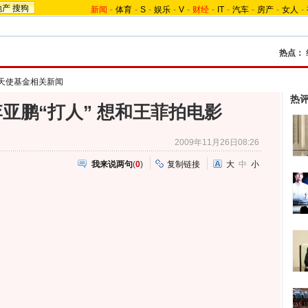
地产
搜狗
新闻
-
体育
-
S
-
娱乐
-
V
-
财经
-
IT
-
汽车
-
房产
-
女人
-
热点：
天使基金相关新闻
热
亚鹏“打人” 想和王菲拍电影
2009年11月26日08:26
我来说两句
(
0
)
复制链接
大
中
小