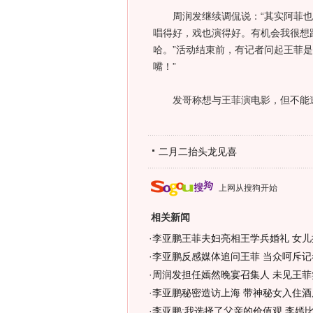
周润发继续调侃说：“其实阿菲也
唱得好，戏也演得好。有机会我很想
哈。”活动结束前，有记者问起王菲
嘴！”
发哥称想与王菲演电影，但不能邀请
二月二抬头龙见喜
上网从搜狗开始
相关新闻
·
李亚鹏王菲夫妇亮相王学兵婚礼 女儿抢
·
李亚鹏反感媒体追问王菲 当众呵斥记
·
周润发担任嫣然晚宴召集人 未见王菲
·
李亚鹏秘密造访上海 带神秘女入住酒
·
李亚鹏:我选择了父亲的价值观 李嫣