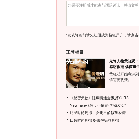
*发表评论前请先注册成为搜狐用户，请点击
王牌栏目
先锋人物黄晓明：
感谢低潮 偶像重
黄晓明开始意识到
情需要改变。……
《秘密天使》陈翔情迷金素恩YURA
NewFace张俪：不怕定型“物质女”
明星时尚周报：女明星的欲望衣橱
日韩时尚周报
好莱坞街拍周报