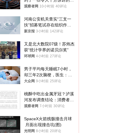
到了一些令人十分惊讶的消
息
观察者网
10小时前
40评论
河南公安机关查实“三支一
扶”招募笔试存在组织作弊
犯罪行为
新京报
3小时前
142评论
又是北大数院07级！苏炜杰
获“统计学界的诺贝尔奖”
环球网
4小时前
27评论
男子平均每天睡眠7小时，
却三年2次脑梗，医生：这
样睡觉更伤身
大众网
9小时前
25评论
桃酥中吃出金属牙冠？泸溪
河发布调查结论：消费者已
澄清，所发视频情况不属实
观察者网
7小时前
30评论
SpaceX火箭残骸撞击月球
 月面出现撞击坑(图)
光明网
8小时前
20评论