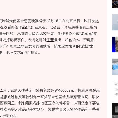
年度嫣然天使基金慈善晚宴将于12月18日在北京举行，昨日发起
在线看影视作品
)
夫妇在京召开记者会，介绍慈善晚宴进展情
厘头路线。尽管昨日场合比较严肃，但他依然不改“老顽童”本
机场打记者事件。发哥还呼吁
王菲
复出，和他合作一部电影，
似乎不能完全领会发哥的幽默感，慌忙应对发哥的“质疑”之
，他竟要求记者“闭嘴”。
月，嫣然天使基金已筹得善款超过4600万元，救助唇腭裂患
，是想通过拍卖筹款创办一家嫣然天使基金儿童慈善医院。谈及
了西藏阿里。我们看到很多地区医疗条件艰苦，从而坚定了要建
场拍卖所需艺术品已基本到位，皆是重量级人物的作品和一些奢
幅摄影作品。