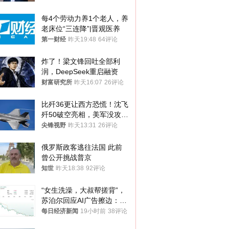
每4个劳动力养1个老人，养
老床位“三连降”|晋观医养
第一财经
昨天19:48
64评论
炸了！梁文锋回吐全部利
润，DeepSeek重启融资
财富研究所
昨天16:07
26评论
比歼36更让西方恐慌！沈飞
歼50破空亮相，美军没攻克
的技术被拿下
尖锋视野
昨天13:31
26评论
俄罗斯政客逃往法国 此前
曾公开挑战普京
知世
昨天18:38
92评论
“女生洗澡，大叔帮搓背”，
苏泊尔回应AI广告擦边：视
频全下架，已强化内容管理
每日经济新闻
19小时前
38评论
与审核