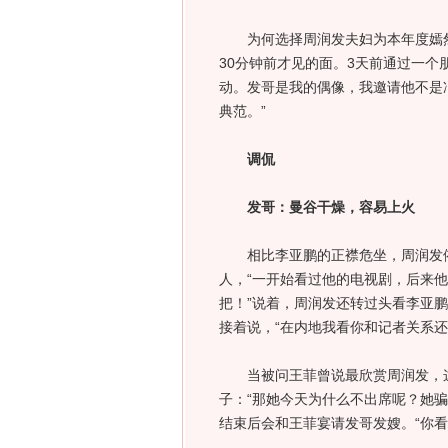
为何选择周润发夫妇为本年度嫣然
30分钟前才见的面。3天前通过一
动。发哥是我的偶像，我邀请他不是
典范。”
调侃
发哥：曼谷干燥，容易上火
相比李亚鹏的正襟危坐，周润发依然
人，“一开始看过他的电视剧，后来
把！”说着，周润发还转过头看李亚
接着说，“在内地我看你和记者关系
当被问王菲曾说最欣赏周润发，这
子：“那她今天为什么不出席呢？她
结束后会和王菲宴请发哥发嫂。“你看