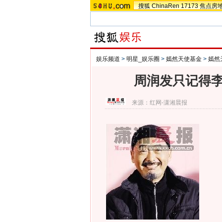
搜狐
ChinaRen
17173
焦点房
娱乐频道
>
明星_娱乐圈
>
嫣然天使基金
>
嫣然
周润发只记得李
来源：
红网-潇湘晨报