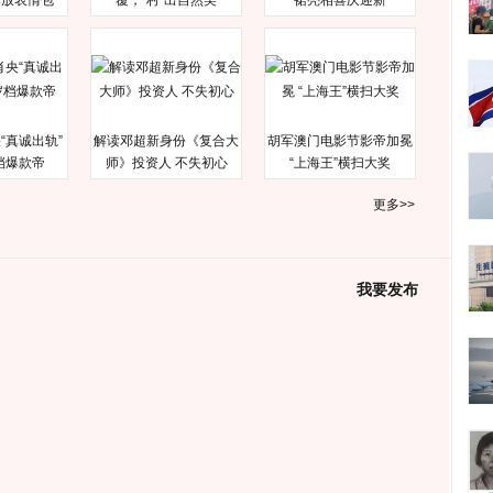
释放表情包
覆，“村”出自然美
裙亮相喜庆迎新
“真诚出轨”
解读邓超新身份《复合大
胡军澳门电影节影帝加冕
档爆款帝
师》投资人 不失初心
“上海王”横扫大奖
更多>>
我要发布