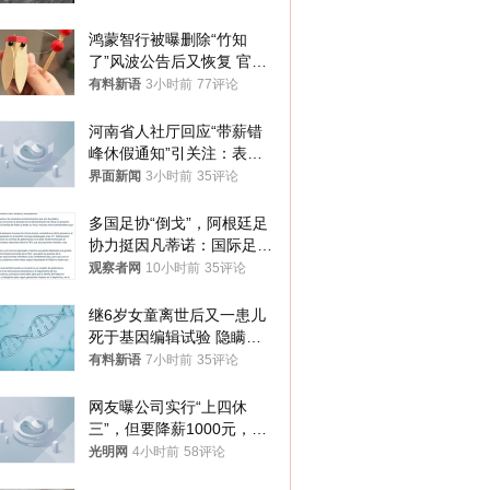
鸿蒙智行被曝删除“竹知
了”风波公告后又恢复 官媒
曾力挺：劝华为要大度的，
有料新语
3小时前
77评论
你们适不适合？
河南省人社厅回应“带薪错
峰休假通知”引关注：表述
不够准确，待修改后印发
界面新闻
3小时前
35评论
多国足协“倒戈”，阿根廷足
协力挺因凡蒂诺：国际足联
今后应继续在其领导下前行
观察者网
10小时前
35评论
继6岁女童离世后又一患儿
死于基因编辑试验 隐瞒一
年才对外披露
有料新语
7小时前
35评论
网友曝公司实行“上四休
三”，但要降薪1000元，不
接受只能辞职
光明网
4小时前
58评论