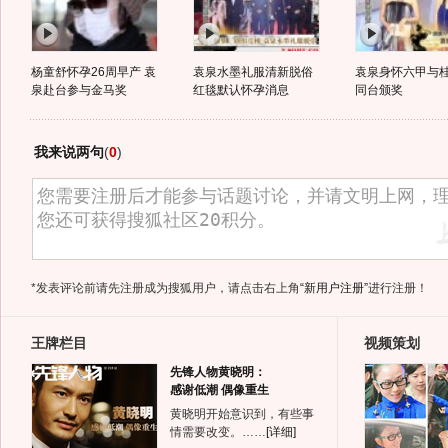
杨童舒怀孕26周早产 袁
袁泉水墨礼服清新脱俗
袁泉身怀六甲与
泉赴台参与金马奖
红毯默认怀孕消息
同台颁奖
我来说两句
(
0
)
*发表评论前请先注册成为搜狐用户，请点击右上角
“新用户注册”
进行注册！
王牌栏目
视频策划
先锋人物黄晓明：
感谢低潮 偶像重生
黄晓明开始意识到，有些事
情需要改变。……
[详细]