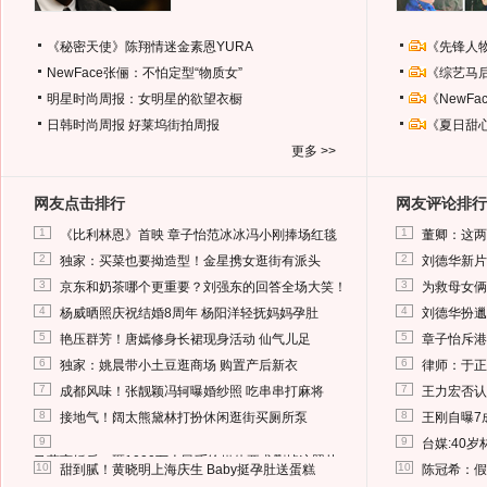
《秘密天使》陈翔情迷金素恩YURA
《先锋人
NewFace张俪：不怕定型“物质女”
《综艺马
明星时尚周报：女明星的欲望衣橱
《NewF
日韩时尚周报
好莱坞街拍周报
《夏日甜
更多 >>
网友点击排行
网友评论排行
1
1
《比利林恩》首映 章子怡范冰冰冯小刚捧场红毯
董卿：这两
2
2
独家：买菜也要拗造型！金星携女逛街有派头
刘德华新片
3
3
京东和奶茶哪个更重要？刘强东的回答全场大笑！
为救母女俩
4
4
杨威晒照庆祝结婚8周年 杨阳洋轻抚妈妈孕肚
刘德华扮邋
5
5
艳压群芳！唐嫣修身长裙现身活动 仙气儿足
章子怡斥港
6
6
独家：姚晨带小土豆逛商场 购置产后新衣
律师：于正
7
7
成都风味！张靓颖冯轲曝婚纱照 吃串串打麻将
王力宏否认
8
8
接地气！阔太熊黛林打扮休闲逛街买厕所泵
王刚自曝7
9
9
台媒:40
马蓉离婚后，砸1000万人民币给媒体要求删掉这照片
10
10
甜到腻！黄晓明上海庆生 Baby挺孕肚送蛋糕
陈冠希：假