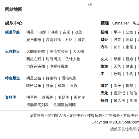
榜
网站地图
娱乐中心
搜狐
|
ChinaRen
|
焦
频道导航
|
明星
|
电影
|
电视
|
音乐
|
戏剧
新闻
|
军事
|
公益
|
|
娱乐播报
|
高清影视
|
社区
|
博客
财经
|
股票
|
理财
|
汽车
|
购车
|
家居
|
王牌栏目
|
大鹏嘚吧嘚
|
潮流实验室
|
大人物
|
明星在线
|
时尚周报
|
先锋人物
女人
|
母婴
|
新娘
|
|
电影评审团
|
电视收视榜
旅游
|
天气
|
健康
|
IT
|
数码
|
手机
|
特色频道
|
明星公益
|
好莱坞
|
香港电影
|
嘻哈音乐
|
独家
|
韩娱
|
日娱
博客
|
圈子
|
邮箱
|
天龙
|
鹿鼎记
|
短信
资料库
|
明星库
|
影视库
|
专题库
|
图片库
搜狗
|
输入法
|
地图
|
滚动新闻列表
|
往期娱首回顾
设置首页
-
搜狗输入法
-
支付中心
-
搜狐招聘
-
广告服务
-
客服中心
Copyright
©
2018 Sohu.com 
搜狐不良信息举