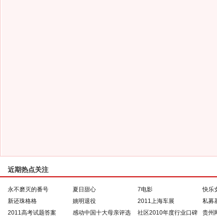
近期热点关注
永不磨灭的番号
夏日甜心
7电影
快乐
新还珠格格
姚明退役
2011上海车展
私募
2011高考试题答案
感动中国十大母亲评选
社区2010年度行业口碑
贵州