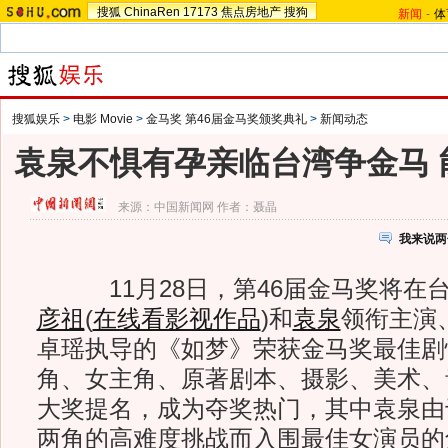
搜狐
ChinaRen
17173
焦点房地产
搜狗
新闻
-
体
搜狐娱乐
>
电影 Movie
>
金马奖 第46届金马奖颁奖典礼
>
新闻动态
袁泉不惧有孕亲临台湾争金马 
来源：
中国新闻网
作者：聂晶
我来说两
11月28日，第46届金马奖将在
彦祖
(
在线看影视作品
)
和
袁泉
领衔主演
卓瑶执导的《如梦》荣获金马奖最佳剧
角、女主角、原著剧本、摄影、美术、
大奖提名，成为夺奖热门，其中袁泉由
两角的高难度挑战而入围最佳女演员的