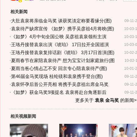
相关新闻
·
大肚袁泉将亲临金马奖 谈获奖淡定称要看缘分(图)
09-11-
·
袁泉待产缺席宣传 《如梦》携手吴彦祖4月将映(图)
10-03-
·
《如梦》4月中旬全国公映 吴彦祖袁泉领衔主演
10-03-
·
王珞丹接替袁泉出演《琥珀》 17日拉开全国巡演
10-03-
·
王珞丹接替袁泉复排话剧《琥珀》 3月17日首演(图)
10-02-
·
夏雨春节在家陪袁泉待产 想为宝宝计划家庭旅行(图
10-02-
·
夏雨当爸心情忐忑不安 回京专心陪袁泉待产(图)
10-01-
·
第46届金马奖现场 桂纶镁和袁泉携手登台(图)
09-11-
·
袁泉怀孕后首公开亮相 将携手吴彦祖出席金马奖
09-11-
·
《如梦》获金马奖9项提名 袁泉将赴台角逐影后
09-11-
更多关于
袁泉 金马奖
的新闻>
相关视频新闻