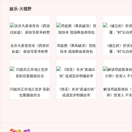
娱乐·大视野
吴亦凡香港宣传《西游伏
邓超携《乘风破浪》登陆
《健忘村》舒淇
妖篇》 获徐导星爷称赞
快本 现场释放表情包
覆，“村”出自
闫妮亦正亦谐占贺岁 喜剧
《情圣》肖央“真诚出轨”
解读邓超新身份《
也要颜值担当
或成贺岁档爆款帝
师》投资人 不