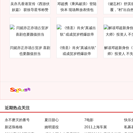
吴亦凡香港宣传《西游伏
邓超携《乘风破浪》登陆
《健忘村》舒淇
妖篇》 获徐导星爷称赞
快本 现场释放表情包
覆，“村”出自
闫妮亦正亦谐占贺岁 喜剧
《情圣》肖央“真诚出轨”
解读邓超新身份《
也要颜值担当
或成贺岁档爆款帝
师》投资人 不
近期热点关注
永不磨灭的番号
夏日甜心
7电影
快乐
新还珠格格
姚明退役
2011上海车展
私募