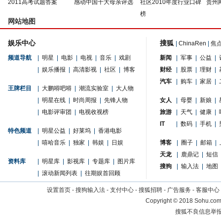
2011高考试题答案
感动中国十大母亲评选
社区2010年度行业口碑
贵州
榜
网站地图
娱乐中心
搜狐
|
ChinaRen
|
焦
频道导航
|
明星
|
电影
|
电视
|
音乐
|
戏剧
新闻
|
军事
|
公益
|
|
娱乐播报
|
高清影视
|
社区
|
博客
财经
|
股票
|
理财
|
汽车
|
购车
|
家居
|
王牌栏目
|
大鹏嘚吧嘚
|
潮流实验室
|
大人物
|
明星在线
|
时尚周报
|
先锋人物
女人
|
母婴
|
新娘
|
|
电影评审团
|
电视收视榜
旅游
|
天气
|
健康
|
IT
|
数码
|
手机
|
特色频道
|
明星公益
|
好莱坞
|
香港电影
|
嘻哈音乐
|
独家
|
韩娱
|
日娱
博客
|
圈子
|
邮箱
|
天龙
|
鹿鼎记
|
短信
资料库
|
明星库
|
影视库
|
专题库
|
图片库
搜狗
|
输入法
|
地图
|
滚动新闻列表
|
往期娱首回顾
设置首页
-
搜狗输入法
-
支付中心
-
搜狐招聘
-
广告服务
-
客服中心
Copyright
©
2018 Sohu.com 
搜狐不良信息举