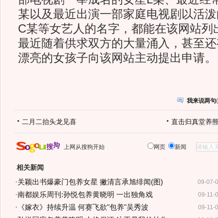
某以及最近出演一部家庭电视剧以活泼
C某等女艺人的名字，都能在该网站列
最近随着供求双方的大量涌入，甚至还
漂亮的女孩子向该网站主动提出申请。
我来说两句
(
二月二抬头龙见喜
直击归真堂养
上网从搜狗开始
网页
新闻
相关新闻
·
关颖出书爆豪门包养女星 撇清言承旭绯闻(图)
09-07-
·
南都娱乐周刊:孙悦包养黄晓明 一出独角戏
09-11-
·
《嫁衣》持续升温 何赛飞欲"包养"吴秀波
09-11-