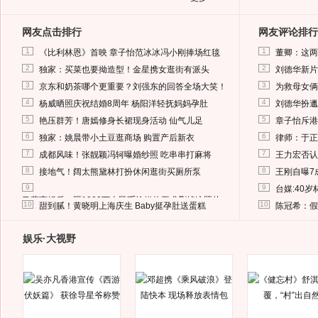
网友点击排行
网友评论排行
1
1
《比利林恩》首映 章子怡范冰冰冯小刚捧场红毯
董卿：这两
2
2
独家：买菜也要拗造型！金星携女逛街有派头
刘德华新片
3
3
京东和奶茶哪个更重要？刘强东的回答全场大笑！
为救母女俩
4
4
杨威晒照庆祝结婚8周年 杨阳洋轻抚妈妈孕肚
刘德华扮邋
5
5
艳压群芳！唐嫣修身长裙现身活动 仙气儿足
章子怡斥港
6
6
独家：姚晨带小土豆逛商场 购置产后新衣
律师：于正
7
7
成都风味！张靓颖冯轲曝婚纱照 吃串串打麻将
王力宏否认
8
8
接地气！阔太熊黛林打扮休闲逛街买厕所泵
王刚自曝7
9
9
台媒:40
马蓉离婚后，砸1000万人民币给媒体要求删掉这照片
10
10
甜到腻！黄晓明上海庆生 Baby挺孕肚送蛋糕
陈冠希：假
娱乐·大视野