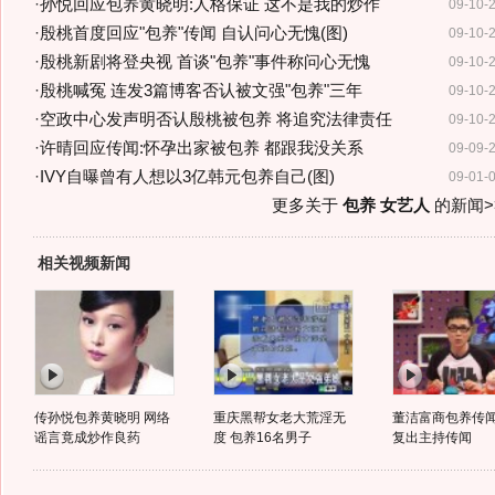
·
孙悦回应包养黄晓明:人格保证 这不是我的炒作
09-10-
·
殷桃首度回应"包养"传闻 自认问心无愧(图)
09-10-
·
殷桃新剧将登央视 首谈"包养"事件称问心无愧
09-10-
·
殷桃喊冤 连发3篇博客否认被文强"包养"三年
09-10-
·
空政中心发声明否认殷桃被包养 将追究法律责任
09-10-
·
许晴回应传闻:怀孕出家被包养 都跟我没关系
09-09-
·
IVY自曝曾有人想以3亿韩元包养自己(图)
09-01-
更多关于
包养 女艺人
的新闻>
相关视频新闻
传孙悦包养黄晓明 网络
重庆黑帮女老大荒淫无
董洁富商包养传闻
谣言竟成炒作良药
度 包养16名男子
复出主持传闻