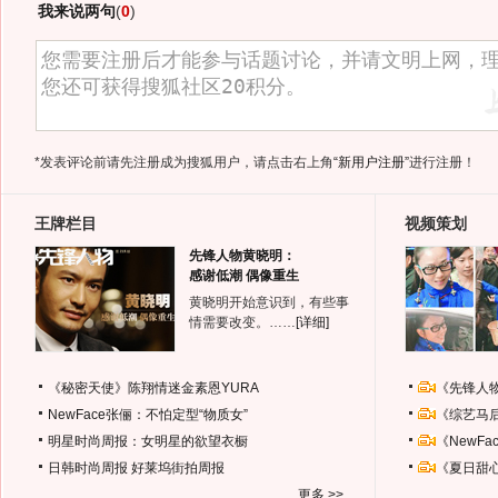
我来说两句
(
0
)
*发表评论前请先注册成为搜狐用户，请点击右上角
“新用户注册”
进行注册！
王牌栏目
视频策划
先锋人物黄晓明：
感谢低潮 偶像重生
黄晓明开始意识到，有些事
情需要改变。……
[详细]
《秘密天使》陈翔情迷金素恩YURA
《先锋人
NewFace张俪：不怕定型“物质女”
《综艺马
明星时尚周报：女明星的欲望衣橱
《NewF
日韩时尚周报
好莱坞街拍周报
《夏日甜
更多 >>