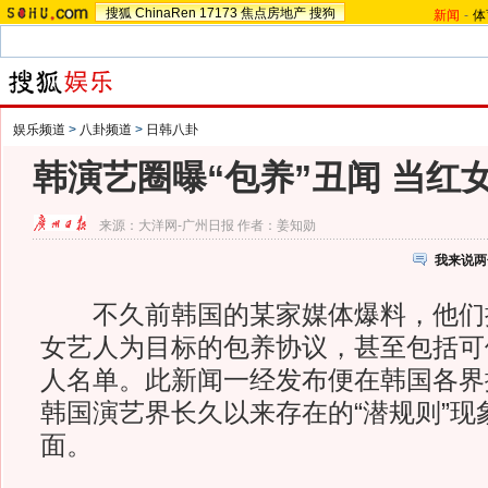
搜狐
ChinaRen
17173
焦点房地产
搜狗
新闻
-
体
娱乐频道
>
八卦频道
>
日韩八卦
韩演艺圈曝“包养”丑闻 当红
来源：
大洋网-广州日报
作者：姜知勋
我来说两
不久前韩国的某家媒体爆料，他们
女艺人为目标的包养协议，甚至包括可
人名单。此新闻一经发布便在韩国各界
韩国演艺界长久以来存在的“潜规则”现
面。