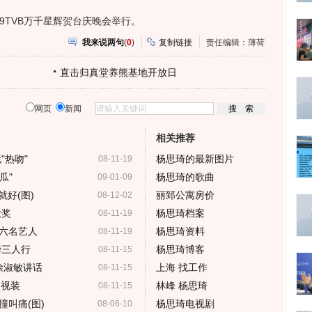
09TVB万千星辉贺台庆晚会举行。
我来说两句
(
0
)
复制链接
责任编辑：薄荷
直击归真堂养熊基地开放日
网页
新闻
相关推荐
"热吻"
杨思琦的最新图片
08-11-19
瓜"
杨思琦的歌曲
09-01-09
好(图)
丽郅公寓房价
08-12-02
大奖
杨思琦档案
08-11-19
六名艺人
杨思琦资料
08-11-19
华三人行
杨思琦博客
08-11-15
、徐淑敏讲话
上海 找工作
08-11-15
透视装
林峰 杨思琦
08-11-15
叫痛(图)
杨思琦电视剧
08-06-10