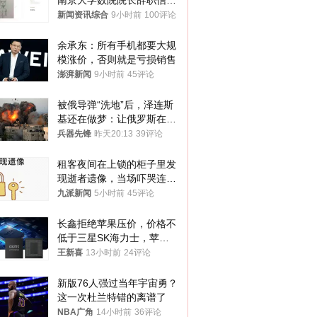
南京大学数院院长辞职信流
传 院方回应
新闻资讯综合
9小时前
100评论
余承东：所有手机都要大规
模涨价，否则就是亏损销售
澎湃新闻
9小时前
45评论
被俄导弹“洗地”后，泽连斯
基还在做梦：让俄罗斯在冬
季前求和？
兵器先锋
昨天20:13
39评论
租客夜间在上锁的柜子里发
现逝者遗像，当场吓哭连夜
搬离，房东退还押金
九派新闻
5小时前
45评论
长鑫拒绝苹果压价，价格不
低于三星SK海力士，苹果
失去了议价权
王新喜
13小时前
24评论
新版76人强过当年宇宙勇？
这一次杜兰特错的离谱了
NBA广角
14小时前
36评论