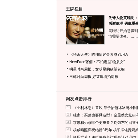
王牌栏目
先锋人物黄晓明：
感谢低潮 偶像重
黄晓明开始意识到
情需要改变。……
《秘密天使》陈翔情迷金素恩YURA
NewFace张俪：不怕定型“物质女”
明星时尚周报：女明星的欲望衣橱
日韩时尚周报
好莱坞街拍周报
网友点击排行
1
《比利林恩》首映 章子怡范冰冰冯小刚
2
独家：买菜也要拗造型！金星携女逛街
3
京东和奶茶哪个更重要？刘强东的回答
4
杨威晒照庆祝结婚8周年 杨阳洋轻抚妈
5
艳压群芳！唐嫣修身长裙现身活动 仙气