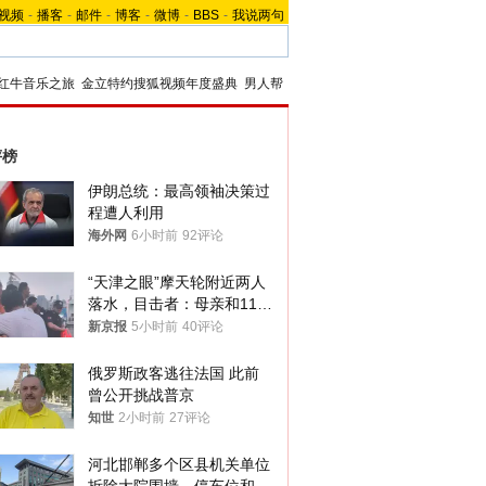
视频
-
播客
-
邮件
-
博客
-
微博
-
BBS
-
我说两句
红牛音乐之旅
金立特约搜狐视频年度盛典
男人帮
评榜
伊朗总统：最高领袖决策过
程遭人利用
海外网
6小时前
92评论
“天津之眼”摩天轮附近两人
落水，目击者：母亲和11岁
儿子先后被打捞上岸
新京报
5小时前
40评论
俄罗斯政客逃往法国 此前
曾公开挑战普京
知世
2小时前
27评论
河北邯郸多个区县机关单位