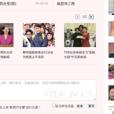
合璧(图)
杨思琦三围
08-05-02
1/3
0周年台庆
黎明领跑慈善步行活动
TVB台庆热闹非凡"蛋糕
激情献唱
为慈善义不容辞
大战"中完美收场
设为辩论话题
右上角
“新用户注册”
进行注册！