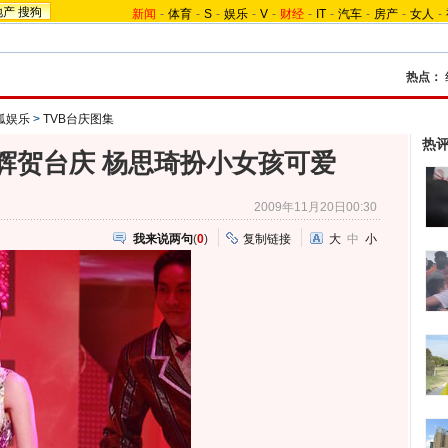
地产
搜狗
新闻
-
体育
-
S
-
娱乐
-
V
-
财经
-
IT
-
汽车
-
房产
-
女人
-
热点：
搜狐娱乐
>
TVB台庆图集
热
星辉贺台庆 杨思琦扮小女孩可爱
2009年11月20日00:30
我来说两句
(
0
)
复制链接
大
中
小