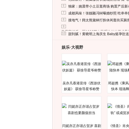
6
独家：姚晨带小土豆逛商场 购置产后新
7
成都风味！张靓颖冯轲曝婚纱照 吃串串
8
接地气！阔太熊黛林打扮休闲逛街买厕
9
马蓉离婚后，砸1000万人民币给媒体要求
10
甜到腻！黄晓明上海庆生 Baby挺孕肚
娱乐·大视野
吴亦凡香港宣传《西游伏
邓超携《乘风
妖篇》 获徐导星爷称赞
快本 现场
闫妮亦正亦谐占贺岁 喜剧
《情圣》肖央