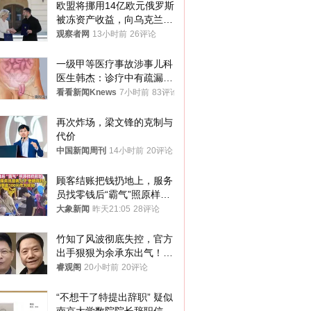
欧盟将挪用14亿欧元俄罗斯
被冻资产收益，向乌克兰提
供援助
观察者网
13小时前
26评论
一级甲等医疗事故涉事儿科
医生韩杰：诊疗中有疏漏，
我认错，但不能认罪
看看新闻Knews
7小时前
83评论
再次炸场，梁文锋的克制与
代价
中国新闻周刊
14小时前
20评论
顾客结账把钱扔地上，服务
员找零钱后“霸气”照原样扔
回去
大象新闻
昨天21:05
28评论
竹知了风波彻底失控，官方
出手狠狠为余承东出气！雷
军果然没说错
睿观阁
20小时前
20评论
“不想干了特提出辞职” 疑似