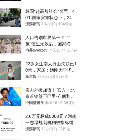
韩国“超高龄社会”切面：4
0℃国家灾难状态下，2400
名首尔老人还在巷子里收废
澎湃新闻
13小时前
104评论
纸
人口告别世界第一？“二
孩”催生无效后，国家终于
向住房出手了！
内幕live9zov
昨天18:44
154评论
22岁女生南太行山失联已1
0天，家属：她刚大学毕业
想到山里旅行
新京报
昨天23:18
63评论
实力外援加盟！ 官方：北
京首钢签下巴里·布朗和桑
普森
中国篮镜头
昨天18:15
39评论
2.6万元标成5000元？河南
一志愿规划机构被指标错学
费致考生复读
澎湃新闻
11小时前
32评论