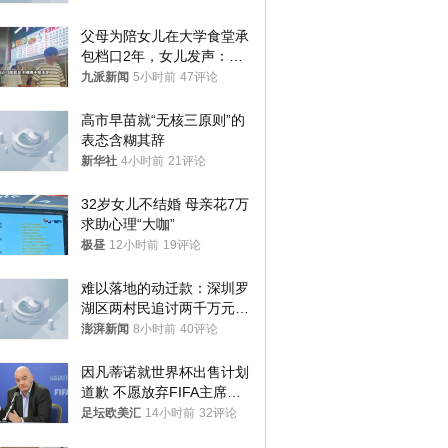
父母为陪女儿在大学食堂承
包档口2年，女儿发声：初
衷是为了陪伴，毕业后将不
九派新闻
5小时前
47评论
再营业
高市早苗就“无核三原则”的
表态含糊其辞
新华社
4小时前
21评论
32岁女儿不结婚 母亲花7万
求助心理“大咖”
极昼
12小时前
19评论
难以落地的动迁款：深圳罗
湖区两村民追讨两千万元动
迁款八年未果
澎湃新闻
8小时前
40评论
因凡蒂诺就世界杯出售计划
道歉 不愿放弃FIFA主席职
位
足坛欧美汇
14小时前
32评论