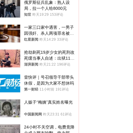
俄罗斯征兵乱象：熟人设
局，拉一个人给8000元
知世
昨天19:29
153评论
一家三口家中遇害，一男子
因强奸、杀人两项罪名被判
死缓 最高检介入后改判无
红星新闻
昨天14:29
33评论
罪
抢劫刺死19岁少女的死刑改
死缓当事人自述：出狱11年
间始终刻意躲避被害人家属
澎湃新闻
昨天21:22
196评论
壹快评｜号召领导干部带头
休假，是因为大家不想休吗
第一财经
11小时前
191评论
人贩子“梅姨”真实姓名曝光
中国新闻网
昨天23:31
61评论
24小时不关空调，电费竟降