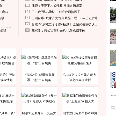
6
衣
律师：于正不构成侵权 只能道德谴责
7
打麻将
王力宏否认“辱华”：别给歌词扣帽子
8
所泵
王刚自曝7成家产为古董藏品：睡180年历史古床
9
台媒:40岁林志玲冷冻9颗卵子 全副武装怕被认出
删掉这照片
10
送蛋糕
陈冠希：假如我有时光机 也什么都不改
破浪》登陆
《健忘村》舒淇造型颠
Clara克拉拉空降古都 红
释放表情包
覆，“村”出自然美
裙亮相喜庆迎新
“真诚出轨”
解读邓超新身份《复合大
胡军澳门电影节影帝加冕