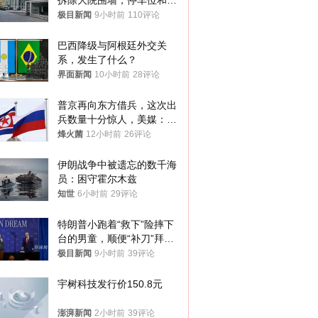
拆除大院围墙，停车位和厕
所免费开放，当地多部门回
极目新闻
9小时前
110评论
应
巴西降级与阿根廷外交关
系，发生了什么？
界面新闻
10小时前
28评论
普京再向东方借兵，这次出
兵数量十分惊人，美媒：俄
朝要动真格？
烽火菌
12小时前
26评论
伊朗战争中被遗忘的数千海
员：困守霍尔木兹
知世
6小时前
29评论
特朗普小跑着“救下”险摔下
台的男童，顺便“补刀”拜
登：“我可不想他像拜登一
极目新闻
9小时前
39评论
样摔下来”
宇树科技发行价150.8元
澎湃新闻
2小时前
39评论