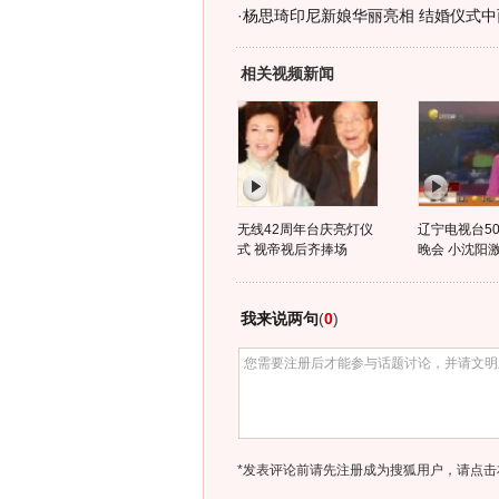
·
杨思琦印尼新娘华丽亮相 结婚仪式中西
相关视频新闻
无线42周年台庆亮灯仪
辽宁电视台5
式 视帝视后齐捧场
晚会 小沈阳
我来说两句
(
0
)
*发表评论前请先注册成为搜狐用户，请点击