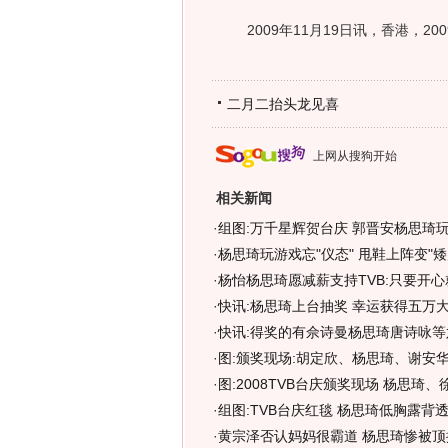
2009年11月19日讯，香港，20
二月二抬头龙见喜
上网从搜狗开始
相关新闻
·
组图:万千星辉贺台庆 郭晋安杨思琦玩
·
杨思琦玩游戏忘"仪态" 甩鞋上阵变"矮
·
杨怡杨思琦愿减薪支持TVB:只要开心就
·
快讯:杨思琦上台抽奖 幸运获得五万
·
快讯:得奖的有佘诗曼杨思琦唐诗咏等
·
图:颁奖现场:胡定欣、杨思琦、谢安
·
图:2008TVB台庆颁奖现场 杨思琦
·
组图:TVB台庆红毯 杨思琦低胸露背
·
黄宗泽否认妈妈很霸道 杨思琦惨被顶撞