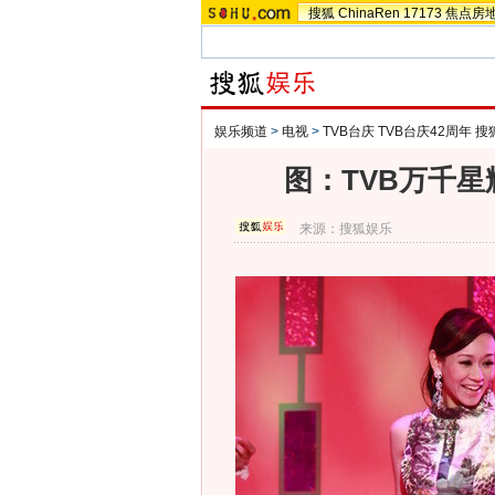
搜狐
ChinaRen
17173
焦点房
娱乐频道
>
电视
>
TVB台庆 TVB台庆42周年 
图：TVB万千
来源：
搜狐娱乐