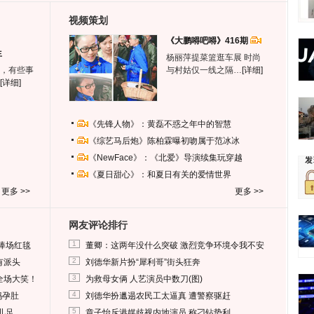
视频策划
《大鹏嘚吧嘚》416期
生
杨丽萍提菜篮逛车展 时尚
，有些事
与村姑仅一线之隔…
[详细]
[详细]
《先锋人物》：黄磊不惑之年中的智慧
《综艺马后炮》陈柏霖曝初吻属于范冰冰
《NewFace》：《北爱》导演续集玩穿越
《夏日甜心》：和夏日有关的爱情世界
更多 >>
更多 >>
网友评论排行
1
捧场红毯
董卿：这两年没什么突破 激烈竞争环境令我不安
2
有派头
刘德华新片扮“犀利哥”街头狂奔
3
全场大笑！
为救母女俩 人艺演员中数刀(图)
4
妈孕肚
刘德华扮邋遢农民工太逼真 遭警察驱赶
5
儿足
章子怡斥港媒歧视内地演员 称刁钻势利