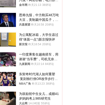
六成？网友吵翻，电力部门
回应→
金羊网
昨天21:13
38评论
恩将仇报，中方刚买48万吨
大豆，美制裁中国瓜子，布
林肯措辞变了
兵器展望
昨天16:58
20评论
为公寓配冰箱，大学生该过
得“体面一点”|新京报快评
新京报
昨天16:54
20评论
一印度乘客在越南搭车，用
谢谢“当车费”，司机无奈发
笑；印度网友：不代表印度
九派新闻
昨天22:14
84评论
人
东契奇时代湖人如何重塑
 复刻独行侠OR改学步行
者？
NBA广角
昨天13:23
38评论
为鼓励初中生女儿，成都41
岁妈妈考上985研究生
大众网
14小时前
55评论