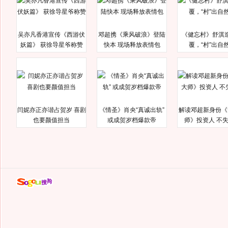
吴亦凡香港宣传《西游伏
邓超携《乘风破浪》登陆
《健忘村》舒淇
妖篇》 获徐导星爷称赞
快本 现场释放表情包
覆，“村”出自
闫妮亦正亦谐占贺岁 喜剧
《情圣》肖央“真诚出轨”
解读邓超新身份《
也要颜值担当
或成贺岁档爆款帝
师》投资人 不