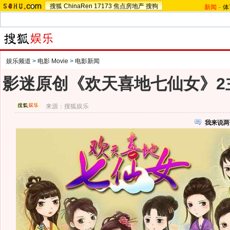
搜狐
ChinaRen
17173
焦点房地产
搜狗
新闻
-
体
娱乐频道
>
电影 Movie
>
电影新闻
影迷原创《欢天喜地七仙女》2
来源：
搜狐娱乐
我来说两