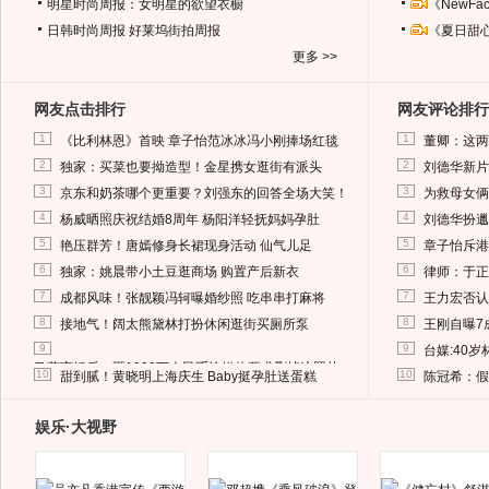
明星时尚周报：女明星的欲望衣橱
《NewF
日韩时尚周报
好莱坞街拍周报
《夏日甜
更多 >>
网友点击排行
网友评论排行
1
1
《比利林恩》首映 章子怡范冰冰冯小刚捧场红毯
董卿：这两
2
2
独家：买菜也要拗造型！金星携女逛街有派头
刘德华新片
3
3
京东和奶茶哪个更重要？刘强东的回答全场大笑！
为救母女俩
4
4
杨威晒照庆祝结婚8周年 杨阳洋轻抚妈妈孕肚
刘德华扮邋
5
5
艳压群芳！唐嫣修身长裙现身活动 仙气儿足
章子怡斥港
6
6
独家：姚晨带小土豆逛商场 购置产后新衣
律师：于正
7
7
成都风味！张靓颖冯轲曝婚纱照 吃串串打麻将
王力宏否认
8
8
接地气！阔太熊黛林打扮休闲逛街买厕所泵
王刚自曝7
9
9
台媒:40
马蓉离婚后，砸1000万人民币给媒体要求删掉这照片
10
10
甜到腻！黄晓明上海庆生 Baby挺孕肚送蛋糕
陈冠希：假
娱乐·大视野