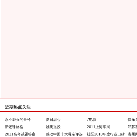
近期热点关注
永不磨灭的番号
夏日甜心
7电影
快乐
新还珠格格
姚明退役
2011上海车展
私募
2011高考试题答案
感动中国十大母亲评选
社区2010年度行业口碑
贵州