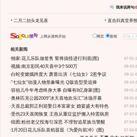
我来说两句
(
二月二抬头龙见喜
直击归真堂养
上网从搜狗开始
网页
新闻
相关新闻
·
独家:花儿乐队做签售 誓将搞怪进行到底(图)
07-01-
·
视频:南京彩民40天喜中3个500万
09-03-
·
白蛇变嫦娥跨度大 萧蔷出演《七仙女》2惹争议
09-11-
·
"七仙女"动漫人物形象曝光 Q版造型受追捧
09-10-
·
容祖儿牛年考虑终身大事 自曝有8亿身家(图)
09-01-
·
奥林匹克公园2009"冰天喜地欢乐汇"冰场开幕
09-01-
·
天喜总裁郭正利迎娶日本富家女 婚宴盛大有特色
07-09-
·
受伤23天喜闻恢复 王燕从重症监护搬入特需病房
07-07-
·
组图:粉丝老父投海引深思 不理智追星族当警醒
07-04-
·
1月20日花儿乐队喜焰嚣嚣《为爱向前冲》(图)
07-02-