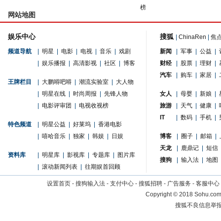
榜
网站地图
娱乐中心
搜狐
|
ChinaRen
|
焦
频道导航
|
明星
|
电影
|
电视
|
音乐
|
戏剧
新闻
|
军事
|
公益
|
|
娱乐播报
|
高清影视
|
社区
|
博客
财经
|
股票
|
理财
|
汽车
|
购车
|
家居
|
王牌栏目
|
大鹏嘚吧嘚
|
潮流实验室
|
大人物
|
明星在线
|
时尚周报
|
先锋人物
女人
|
母婴
|
新娘
|
|
电影评审团
|
电视收视榜
旅游
|
天气
|
健康
|
IT
|
数码
|
手机
|
特色频道
|
明星公益
|
好莱坞
|
香港电影
|
嘻哈音乐
|
独家
|
韩娱
|
日娱
博客
|
圈子
|
邮箱
|
天龙
|
鹿鼎记
|
短信
资料库
|
明星库
|
影视库
|
专题库
|
图片库
搜狗
|
输入法
|
地图
|
滚动新闻列表
|
往期娱首回顾
设置首页
-
搜狗输入法
-
支付中心
-
搜狐招聘
-
广告服务
-
客服中心
Copyright
©
2018 Sohu.com 
搜狐不良信息举