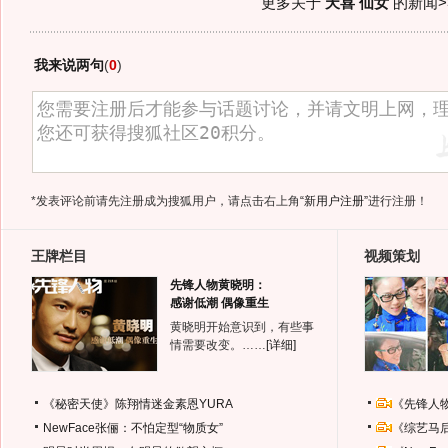
更多关于
天喜 仙女
的新闻>
我来说两句
(
0
)
*发表评论前请先注册成为搜狐用户，请点击右上角
“新用户注册”
进行注册！
王牌栏目
视频策划
先锋人物黄晓明：
感谢低潮 偶像重生
黄晓明开始意识到，有些事
情需要改变。……
[详细]
《秘密天使》陈翔情迷金素恩YURA
《先锋人
NewFace张俪：不怕定型“物质女”
《综艺马