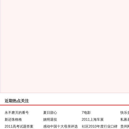
近期热点关注
永不磨灭的番号
夏日甜心
7电影
快乐
新还珠格格
姚明退役
2011上海车展
私募
2011高考试题答案
感动中国十大母亲评选
社区2010年度行业口碑
贵州