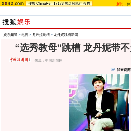
搜狐
ChinaRen
17173
焦点房地产
搜狗
新闻
-
体
娱乐频道
>
电视
>
龙丹妮跳槽
>
龙丹妮跳槽新闻
“选秀教母”跳槽 龙丹妮带不
来源：
中国新闻网
我来说两