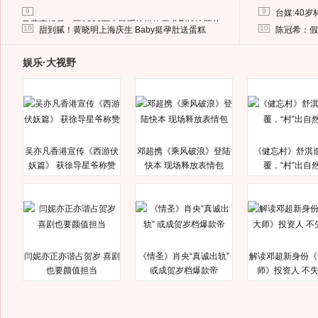
9
9
台媒:40
马蓉离婚后，砸1000万人民币给媒体要求删掉这照片
10
10
甜到腻！黄晓明上海庆生 Baby挺孕肚送蛋糕
陈冠希：假
娱乐·大视野
吴亦凡香港宣传《西游伏
邓超携《乘风破浪》登陆
《健忘村》舒淇
妖篇》 获徐导星爷称赞
快本 现场释放表情包
覆，“村”出自
闫妮亦正亦谐占贺岁 喜剧
《情圣》肖央“真诚出轨”
解读邓超新身份《
也要颜值担当
或成贺岁档爆款帝
师》投资人 不