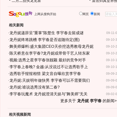
二月二抬头龙见喜
直击归真堂养
上网从搜狗开始
网页
新闻
相关新闻
·
龙丹妮递辞呈"重掌"陈楚生 李宇春去留成谜
09-11-
·
龙丹妮终将跳槽 李宇春是否追随待定(图)
09-10-
·
舞美师爆料:盛大集团CEO天价挖选秀教母龙丹妮
09-10-
·
陈天桥意在李宇春?龙丹妮或带骨干艺人转东家
09-10-
·
视频:选秀之星李宇春张靓颖 最好的竞争对手
09-10-
·
李宇春上春晚? 金越:从没说过不让选秀歌手上
09-10-
·
选秀歌手惺惺相惜 梁文音自曝欣赏李宇春
09-09-
·
龙丹妮:天娱明年做快男 李宇春可以不需要我们
09-09-
·
龙丹妮:谁说选秀没有第二春?
09-09-
·
李宇春玩魔术 龙丹妮澄清天娱与"舞美师"无关
09-02-
更多关于
龙丹妮 李宇春
的新闻>
相关视频新闻