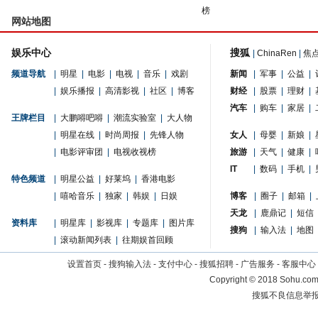
榜
网站地图
娱乐中心
搜狐
|
ChinaRen
|
焦
频道导航
|
明星
|
电影
|
电视
|
音乐
|
戏剧
新闻
|
军事
|
公益
|
|
娱乐播报
|
高清影视
|
社区
|
博客
财经
|
股票
|
理财
|
汽车
|
购车
|
家居
|
王牌栏目
|
大鹏嘚吧嘚
|
潮流实验室
|
大人物
|
明星在线
|
时尚周报
|
先锋人物
女人
|
母婴
|
新娘
|
|
电影评审团
|
电视收视榜
旅游
|
天气
|
健康
|
IT
|
数码
|
手机
|
特色频道
|
明星公益
|
好莱坞
|
香港电影
|
嘻哈音乐
|
独家
|
韩娱
|
日娱
博客
|
圈子
|
邮箱
|
天龙
|
鹿鼎记
|
短信
资料库
|
明星库
|
影视库
|
专题库
|
图片库
搜狗
|
输入法
|
地图
|
滚动新闻列表
|
往期娱首回顾
设置首页
-
搜狗输入法
-
支付中心
-
搜狐招聘
-
广告服务
-
客服中心
Copyright
©
2018 Sohu.com 
搜狐不良信息举