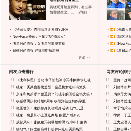
感谢低潮 偶像重生
黄晓明开始意识到，有些事
情需要改变。……
[详细]
《秘密天使》陈翔情迷金素恩YURA
《先锋人
NewFace张俪：不怕定型“物质女”
《综艺马
明星时尚周报：女明星的欲望衣橱
《NewF
日韩时尚周报
好莱坞街拍周报
《夏日甜
更多 >>
网友点击排行
网友评论排行
1
1
《比利林恩》首映 章子怡范冰冰冯小刚捧场红毯
董卿：这两
2
2
独家：买菜也要拗造型！金星携女逛街有派头
刘德华新片
3
3
京东和奶茶哪个更重要？刘强东的回答全场大笑！
为救母女俩
4
4
杨威晒照庆祝结婚8周年 杨阳洋轻抚妈妈孕肚
刘德华扮邋
5
5
艳压群芳！唐嫣修身长裙现身活动 仙气儿足
章子怡斥港
6
6
独家：姚晨带小土豆逛商场 购置产后新衣
律师：于正
7
7
成都风味！张靓颖冯轲曝婚纱照 吃串串打麻将
王力宏否认
8
8
接地气！阔太熊黛林打扮休闲逛街买厕所泵
王刚自曝7