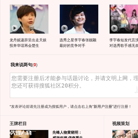
龙丹妮递辞呈出走天娱
选秀之星李宇春张靓颖
李宇春短发代言
投奔华谊再会楚生
最好的竞争对手
对选秀歌手感无
我来说两句
(
0
)
*发表评论前请先注册成为搜狐用户，请点击右上角
“新用户注册”
进行注册！
王牌栏目
视频策划
先锋人物黄晓明：