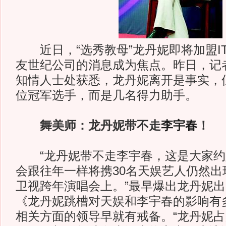
近日，“选秀教母”龙丹妮即将加盟I
友世纪公司的消息成为焦点。昨日，记
知情人士处获悉，龙丹妮离开是事实，
位冠军选手，而是几名得力助手。
舞美师：龙丹妮带不走
李宇春
！
“龙丹妮带不走李宇春，这是大家约
会跟往年一样将携30名天娱艺人仍然出现
卫视跨年演唱会上。”最早爆出龙丹妮
《龙丹妮跳槽对天娱和李宇春的影响有
相关方面的领导早就有戒备。“龙丹妮占