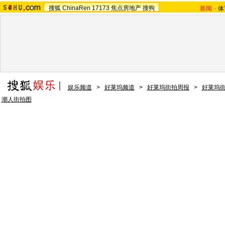
搜狐
ChinaRen
17173
焦点房地产
搜狗
新闻
-
体
娱乐频道
>
好莱坞频道
>
好莱坞街拍周报
>
好莱坞
潮人街拍图