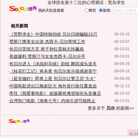
全球排名第十二位的心理测试：荒岛求生
我的天职是搜索
网页
新闻
相关新闻
·
《荒野求生》中国特辑拍竣 贝尔日啖蝙蝠15只
09-10-16
·
贾斯汀携美女出游 杰西卡-贝尔寄情工作
09-10-07
·
包贝尔苦练方言 将于孙红雷林志玲飙戏
09-10-01
·
美媒爆料:贾斯汀与女友杰西卡-贝尔分手
09-10-01
·
包贝尔进入《决战刹马镇》剧组 舞蹈成头道关
09-09-29
·
《桂花打工记》将杀青 包贝尔表示很感谢英宁
09-09-16
·
《延安锄奸》即将上星 包贝尔让警卫员"大火"
09-09-09
·
中国电影进出口顺差巨大 海外发行路任重道远
08-11-13
·
李玟《我爱看电影》 盗版碟抢滩登陆街头音像店
08-10-10
·
台湾热门电影《海角七号》内地引进可能终止
08-12-01
更多关于
贝尔
的新闻>>
以上