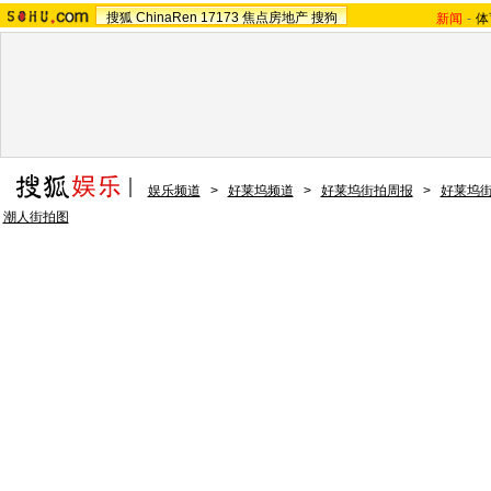
搜狐
ChinaRen
17173
焦点房地产
搜狗
新闻
-
体
娱乐频道
>
好莱坞频道
>
好莱坞街拍周报
>
好莱坞
潮人街拍图