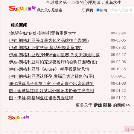
全球排名第十二位的心理测试：荒岛求生
我的天职是搜索
网页
新闻
相关新闻
·
"绝望主妇"伊娃-朗格利亚将重返大学
09-09-24
·
伊娃-朗格利亚等众星为知名品牌拍广告(图)
09-03-05
·
伊娃-朗格利亚忙慈善 帮助患癌儿童(图)
09-03-02
·
伊娃-朗格利亚现身NBA全明星赛 为丈夫加油助威
09-02-17
·
伊娃-朗格利亚与帕克深夜餐厅约会狗仔围堵(图)
09-02-06
·
伊娃-朗格利亚登《Allure》 举手投足皆风情
08-10-15
·
伊娃-朗格莉亚否认怀孕 发福只为诠释角色(图)
08-09-11
·
屈伏塔载儿子骨灰回家 不确定是否出席金球奖
09-01-08
·
图：金球奖红毯 好莱坞外国记者协会主席亮相
09-01-12
·
图：伊娃-朗格利亚红裙摇曳走红毯
09-01-12
更多关于
伊娃 朗格
的新闻>>
以上