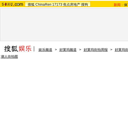
搜狐
ChinaRen
17173
焦点房地产
搜狗
新闻
-
体
娱乐频道
>
好莱坞频道
>
好莱坞街拍周报
>
好莱坞
潮人街拍图