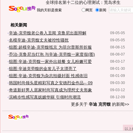
全球排名第十二位的心理测试：荒岛求生
我的天职是搜索
网页
新闻
相关新闻
·
辛迪-克劳馥老公卷入丑闻 克鲁尼出面辩解
09-05-05
·
名模辛迪-克劳馥丈夫被控性骚扰
09-05-05
·
组图:超模辛迪-克劳馥抵京 为菲尔普斯所折服
08-08-15
·
乔治-克鲁尼当灯泡 与辛迪-克劳馥一家度假(图)
08-08-07
·
组图:辛迪-克劳馥一家外出就餐 女儿粉嫩可爱
08-03-17
·
组图:辛迪克劳馥的金发儿子太漂亮了
08-01-30
·
组图:辛迪-克劳馥为杂志拍摄封面 性感依旧
08-01-09
·
韩国时尚领头星精彩写真之安德烈金作品-- 09
09-03-30
·
奇道新好男人居家时尚写真成为理想丈夫形象
09-03-12
·
滨崎步性感写真妩媚华丽 引领时尚潮流
08-12-09
更多关于
辛迪 克劳馥
的新闻>>
以上