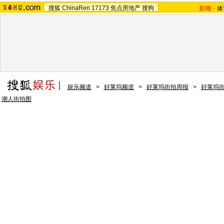
搜狐
ChinaRen
17173
焦点房地产
搜狗
新闻
-
体
娱乐频道
>
好莱坞频道
>
好莱坞街拍周报
>
好莱坞
潮人街拍图