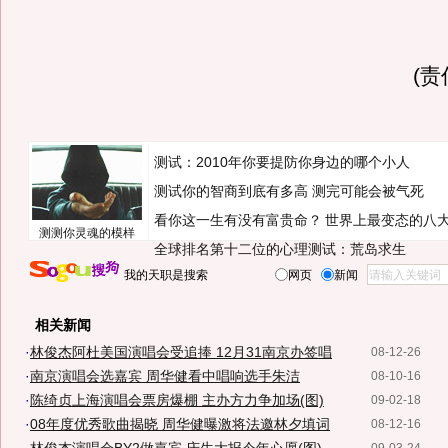
(
测试：2010年你要提防你身边的哪个小人
测试你的智商到底有多高 测完可能会被气死
看你这一生有没有富贵命？
世界上最变态的八
测测你灵魂的模样
全球排名第十二位的心理测试：荒岛求生
我的天职是搜索
网页
新闻
相关新闻
·
林俊杰阿杜美国演唱会受追捧 12月31南京办签唱
08-12-26
·
南京演唱会选嘉宾 周华健看中唱响选手朱洁
08-10-16
·
陈绮贞上海演唱会票房爆棚 主办方力争加场(图)
09-02-18
·
08年度优秀歌曲揭晓 周华健曝激将法邀林夕填词
08-12-16