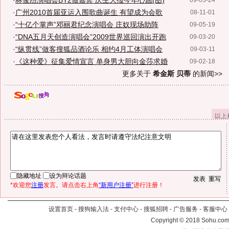
·
林俊杰演唱会BY2做嘉宾 庆生大报今年心愿(图)
09-03-24
·
广州2010首届亚运入围歌曲诞生 有望成为会歌
08-11-01
·
“十亿个掌声”邓丽君纪念演唱会 庄奴现场助阵
09-05-19
·
“DNA五月天创造演唱会”2009世界巡回演出开跑
09-03-20
·
“纵贯线”做客搜狐品酒论乐 相约4月工体演唱会
09-03-11
·
《这种爱》征集爱情宣言 单身男大胆向金莎求婚
09-02-18
更多关于
希金斯 贝蒂
的新闻>>
以上
隐藏地址
设为辩论话题
*欢迎您
注册
发言。请点击右上角
“新用户注册”
进行注册！
设置首页
-
搜狗输入法
-
支付中心
-
搜狐招聘
-
广告服务
-
客服中心
Copyright
©
2018 Sohu.com 