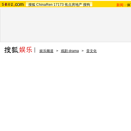
搜狐
ChinaRen
17173
焦点房地产
搜狗
新闻
-
体
娱乐频道
>
戏剧 drama
>
音文化