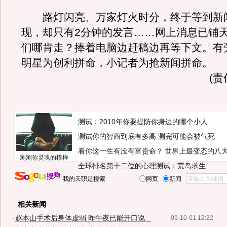
路灯闪亮、万家灯火时分，终于等到新
现，却只有2分钟的发言……网上消息已铺
们哪肯走？捧着电脑边赶稿边再等下文。有
明星为创利拼命，小记者为抢新闻拼命。
(
测试：2010年你要提防你身边的哪个小人
测试你的智商到底有多高 测完可能会被气死
看你这一生有没有富贵命？
世界上最变态的八
测测你灵魂的模样
全球排名第十二位的心理测试：荒岛求生
我的天职是搜索
网页
新闻
相关新闻
·
赵本山手术后身体虚弱 昨午夜已能开口说...
09-10-01 12:22