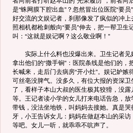
者向前者打听赵本山的“光荣履历”，前者向
是“蛛网膜下腔出血”？忽然冒出位医院“要员
好交流的文娱记者，刹那像发了疯似的冲上
照相机都枪刺般向“要员”伸去，把一帮卫生
叫：“这就是娱记啊？这么敬业啊！”
实际上什么料也没爆出来。卫生记者见
拿出他们的“撒手锏”：医院条线是他们的，
长喊来，走后门去病房“开小灶”。娱记妒嫉
可丝亳没脾气。没多久，有位大报的资深卫
了，看样子本山大叔的医生极其狡猾，没露
等。王记者读小学的女儿打来电话告急，放
带钱，没法坐地铁，叫妈妈去接她。真是哭
牙，小王告诉女儿：妈妈在做赵本山的采访
等吧。女儿一听，就乖乖不吭声了。