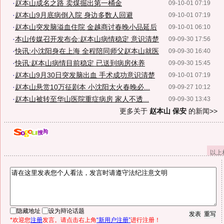
·
赵本山成名之路 卖煤掘出第一桶金
09-10-01 07:19
·
赵本山9月底病倒入院 身边多数人回避
09-10-01 07:19
·
赵本山突发脑溢血住院 金越商讨春晚小品延后
09-10-01 06:10
·
本山传媒召开发布会:赵本山病情稳定 意识清楚
09-09-30 17:56
·
快讯:小沈阳身在上海 全程陪同师父赵本山就医
09-09-30 16:40
·
快讯:赵本山病情目前稳定 已送到病房休养
09-09-30 15:45
·
赵本山9月30日突发脑出血 手术成功意识清楚
09-10-01 07:19
·
赵本山悬赏10万征剧本 小沈阳太火春晚必...
09-09-27 10:12
·
赵本山被转至华山医院重症病房 家人不透...
09-09-30 13:43
更多关于
赵本山 保安
的新闻>>
以上
隐藏地址
设为辩论话题
*欢迎您
注册
发言。请点击右上角
“新用户注册”
进行注册！