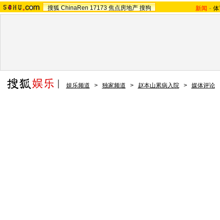
搜狐
ChinaRen
17173
焦点房地产
搜狗
新闻
-
体
娱乐频道
>
独家频道
>
赵本山累病入院
>
媒体评论