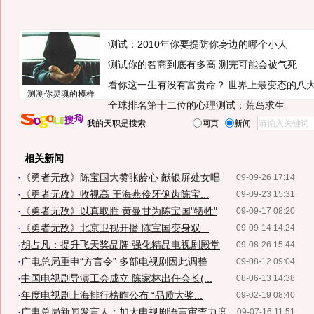
测试：2010年你要提防你身边的哪个小人
测试你的智商到底有多高 测完可能会被气死
看你这一生有没有富贵命？
世界上最变态的八
测测你灵魂的模样
全球排名第十二位的心理测试：荒岛求生
我的天职是搜索
网页
新闻
相关新闻
·
《勇者无敌》陈宝国大赞张龄心 献银屏处女唱
09-09-26 17:14
·
《勇者无敌》收视高 王海燕伶牙俐齿陈宝...
09-09-23 15:31
·
《勇者无敌》以真取胜 黄曼甘为陈宝国"牺牲"
09-09-17 08:20
·
《勇者无敌》北京卫视开播 陈宝国变身双...
09-09-14 14:24
·
胡占凡：提升飞天奖品牌 强化精品电视剧殿堂
09-08-26 15:44
·
广电总局重申“方言令” 多部电视剧因此调整
09-08-12 09:04
·
中国电视剧导演工会成立 陈家林出任会长(...
08-06-13 14:38
·
年度电视剧上海排行榜昨公布 “品质大奖...
09-02-19 08:40
·
广电总局新闻发言人：加大电视剧语言审查力度
09-07-16 11:51