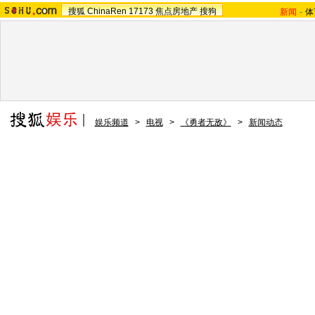
搜狐
ChinaRen
17173
焦点房地产
搜狗
新闻
-
体
娱乐频道
>
电视
>
《勇者无敌》
>
新闻动态