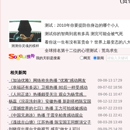
(
测试：2010年你要提防你身边的哪个小人
测试你的智商到底有多高 测完可能会被气死
看你这一生有没有富贵命？
世界上最变态的八
测测你灵魂的模样
全球排名第十二位的心理测试：荒岛求生
我的天职是搜索
网页
新闻
相关新闻
·
《加油优雅》网络抢先热播 "优雅"感动网友
09-08-13 17:29
·
《幸福还有多远》卫视热播 80后一样受感动
09-07-02 18:56
·
《人间正道》热播颇受关注 观众为杨雪感...
09-06-11 10:47
·
杨蕊《浣花洗剑录》安徽热播 新剧搭档陈宝国
08-12-12 22:19
·
《震撼世界的七日》热播 王力可拍戏被感动
08-07-22 23:03
·
《中国兄弟连》热播 于震辛柏青感动观众
08-06-11 22:41
·
《谍战古山塘》江苏热播 陈宝国王同辉演父子
08-03-28 13:49
·
刘晓庆出席台北电视节 感言“做女人可以...
09-09-25 14:20