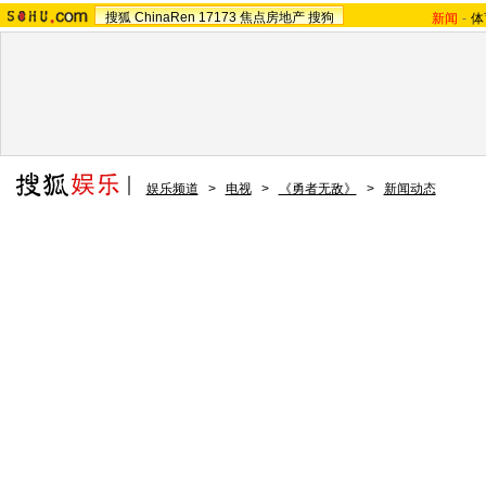
搜狐
ChinaRen
17173
焦点房地产
搜狗
新闻
-
体
娱乐频道
>
电视
>
《勇者无敌》
>
新闻动态