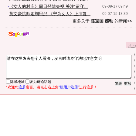
·
《女人的村庄》周日登陆央视 关注“留守...
09-09-17 09:49
·
黄文豪携师姐刘思彤 《宁为女人》上演复...
09-07-15 13:39
更多关于
陈宝国 感动
的新闻>>
以上
隐藏地址
设为辩论话题
*欢迎您
注册
发言。请点击右上角
“新用户注册”
进行注册！