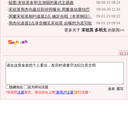
·
组图:宋祖英多明戈演唱闭幕式主题曲
08-08-25 08:24
·
宋祖英周杰伦最后彩排照曝光 周董激动显结巴
09-06-30 11:34
·
周董宋祖英相约凌晨2点 确定合唱《本草纲目》
09-01-23 08:22
·
周杰伦凌晨2点录音棚见宋祖英 自曝想为其写歌
09-01-23 09:54
更多关于
宋祖英 多明戈
的新闻>>
以上
隐藏地址
设为辩论话题
*欢迎您
注册
发言。请点击右上角
“新用户注册”
进行注册！