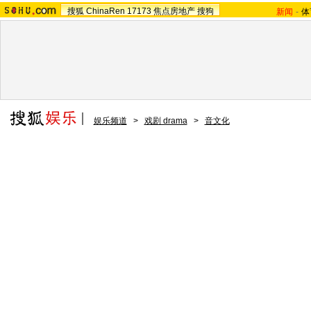
搜狐
ChinaRen
17173
焦点房地产
搜狗
新闻
-
体
娱乐频道
>
戏剧 drama
>
音文化