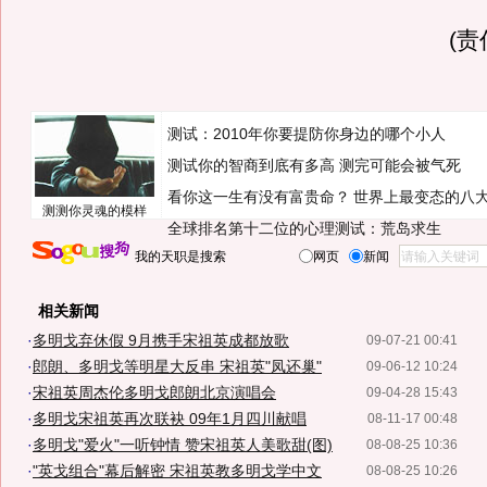
(
测试：2010年你要提防你身边的哪个小人
测试你的智商到底有多高 测完可能会被气死
看你这一生有没有富贵命？
世界上最变态的八
测测你灵魂的模样
全球排名第十二位的心理测试：荒岛求生
我的天职是搜索
网页
新闻
相关新闻
·
多明戈弃休假 9月携手宋祖英成都放歌
09-07-21 00:41
·
郎朗、多明戈等明星大反串 宋祖英"凤还巢"
09-06-12 10:24
·
宋祖英周杰伦多明戈郎朗北京演唱会
09-04-28 15:43
·
多明戈宋祖英再次联袂 09年1月四川献唱
08-11-17 00:48
·
多明戈"爱火"一听钟情 赞宋祖英人美歌甜(图)
08-08-25 10:36
·
"英戈组合"幕后解密 宋祖英教多明戈学中文
08-08-25 10:26