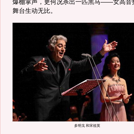
爆棚掌声，更何况杀出一匹黑马——女高音
舞台生动无比。
多明戈 和宋祖英