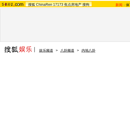
搜狐
ChinaRen
17173
焦点房地产
搜狗
新闻
-
体
娱乐频道
>
八卦频道
>
内地八卦