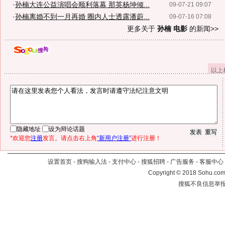
·
孙楠大连公益演唱会顺利落幕 那英杨坤倾...
09-07-21 09:07
·
孙楠离婚不到一月再婚 圈内人士透露潘蔚...
09-07-16 07:08
更多关于
孙楠 电影
的新闻>>
以上
隐藏地址
设为辩论话题
*欢迎您
注册
发言。请点击右上角
“新用户注册”
进行注册！
设置首页
-
搜狗输入法
-
支付中心
-
搜狐招聘
-
广告服务
-
客服中心
Copyright
©
2018 Sohu.com 
搜狐不良信息举