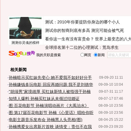
测试：2010年你要提防你身边的哪个小人
测试你的智商到底有多高 测完可能会被气死
看你这一生有没有富贵命？
世界上最变态的八
测测你灵魂的模样
全球排名第十二位的心理测试：荒岛求生
我的天职是搜索
网页
新闻
相关新闻
·
孙楠暗示买红妹先变心:她不爱我不如好好分手
09-09-20 11:11
·
孙楠嫌钱多玩电影 回应再婚问题:我不是刘德华
09-09-10 10:04
·
"胡须男"家境雄厚 买红妹新情人被指强于孙楠
09-07-31 11:17
·
知情人爆料:孙楠买红妹从未领过结婚证
09-07-17 07:46
·
图:百花电影节 孙楠演唱动画片《大禹治水》
08-09-10 23:56
·
图:第17届百花电影节 孙楠《心里话》唱给你听
08-09-10 23:56
·
电影主题音乐发布会 孙楠黑人头亮相(图)
08-04-25 15:22
·
孙楠携爱女出席新片首映 谈情变：责任不在我
09-09-23 09:20