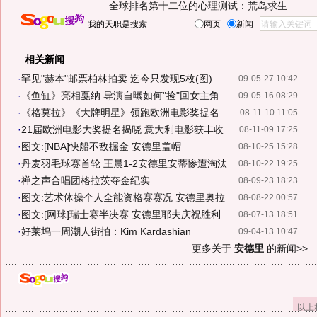
全球排名第十二位的心理测试：荒岛求生
我的天职是搜索
网页
新闻
相关新闻
·
罕见"赫本"邮票柏林拍卖 迄今只发现5枚(图)
09-05-27 10:42
·
《鱼缸》亮相戛纳 导演自曝如何"捡"回女主角
09-05-16 08:29
·
《格莫拉》《大牌明星》领跑欧洲电影奖提名
08-11-10 11:05
·
21届欧洲电影大奖提名揭晓 意大利电影获丰收
08-11-09 17:25
·
图文:[NBA]快船不敌掘金 安德里盖帽
08-10-25 15:28
·
丹麦羽毛球赛首轮 王晨1-2安德里安蒂惨遭淘汰
08-10-22 19:25
·
禅之声合唱团格拉茨夺金纪实
08-09-23 18:23
·
图文:艺术体操个人全能资格赛赛况 安德里奥拉
08-08-22 00:57
·
图文:[网球]瑞士赛半决赛 安德里耶夫庆祝胜利
08-07-13 18:51
·
好莱坞一周潮人街拍：Kim Kardashian
09-04-13 10:47
更多关于
安德里
的新闻>>
以上