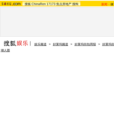
搜狐
ChinaRen
17173
焦点房地产
搜狗
新闻
-
体
娱乐频道
>
好莱坞频道
>
好莱坞街拍周报
>
好莱坞
潮人图