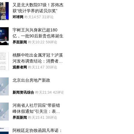
又是北大数院07级！苏炜杰
获“统计学界的诺贝尔奖”
环球网
昨天14:57
31评论
宇树王兴兴身家已超180
亿，一批90后新贵也将诞生
界面新闻
昨天10:22
59评论
桃酥中吃出金属牙冠？泸溪
河发布调查结论：消费者已
澄清，所发视频情况不属实
观察者网
昨天11:47
30评论
北京出台房地产新政
新闻资讯综合
昨天21:34
42评论
河南省人社厅回应“带薪错
峰休假通知”引关注：表述
不够准确，待修改后印发
界面新闻
昨天15:41
38评论
阿根廷足协致函因凡蒂诺：