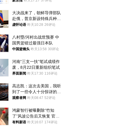
入却越来越少
新京报
昨天17:27
37评论
大决战来了，朝鲜导弹部队
赴俄，普京新设特殊兵种，
76岁老将扛旗
虚怀论语
昨天10:28
26评论
八村塁/河村出战世预赛 中
国男篮错过最强日本队
中国篮镜头
昨天13:58
30评论
河南“三支一扶”笔试成绩作
废，8月22日重新组织笔试
界面新闻
昨天17:30
116评论
高志凯：这次去美国，我听
到了一些令人十分惊讶的消
息
观察者网
昨天08:47
52评论
鸿蒙智行被曝删除“竹知
了”风波公告后又恢复 官媒
曾力挺：劝华为要大度的，
有料新语
昨天16:07
174评论
你们适不适合？