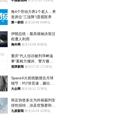
中国新闻网
昨天11:01
23评论
每4个劳动力养1个老人，养
老床位“三连降”|晋观医养
第一财经
前天19:48
64评论
伊朗总统：最高领袖决策过
程遭人利用
海外网
前天15:09
94评论
重庆“代人信访被判寻衅滋
事”案检方撤诉、警方撤
案，两被告人获国赔
澎湃新闻
前天17:33
171评论
SpaceX火箭残骸撞击月球
细节：约7倍音速，砸出直
径约30米撞击坑
大众网
前天16:11
37评论
韩足协曾多次为外籍裁判安
排性招待，涉及世预赛和奥
预赛，韩足协回应
九派新闻
昨天10:34
42评论