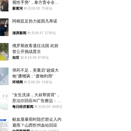
视性手势”，泰方责令全面
调查，对责任人采取最严厉
新黄河
昨天09:00
75评论
处分
阿根廷足协力挺因凡蒂诺
澎湃新闻
昨天08:47
37评论
俄罗斯政客逃往法国 此前
曾公开挑战普京
知世
前天18:38
97评论
弹药不足，美重启“超级大
炮”遭嘲讽：“废物利用”
环球网
昨天06:56
74评论
“女生洗澡，大叔帮搓背”，
苏泊尔回应AI广告擦边：视
频全下架，已强化内容管理
每日经济新闻
昨天00:04
38评论
与审核
献血屋暴雨时阻拦群众入内
避雨？山西忻州血站回应