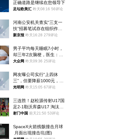
正确道路是继续在您领导下
足坛欧美汇
昨天08:16
56评论
河南公安机关查实“三支一
扶”招募笔试存在组织作弊
犯罪行为
新京报
昨天16:28
279评论
男子平均每天睡眠7小时，
却三年2次脑梗，医生：这
样睡觉更伤身
大众网
昨天09:36
25评论
网友曝公司实行“上四休
三”，但要降薪1000元，不
接受只能辞职
光明网
昨天15:05
67评论
三连胜！赵松源传射U17国
足2-1勒沃库森U17 淘汰赛
将战河床
射门中国
前天21:50
53评论
SpaceX火箭残骸撞击月球
 月面出现撞击坑(图)