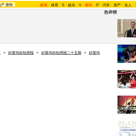
地产
搜狗
新闻
-
体育
-
S
-
娱乐
-
V
-
财经
-
IT
-
汽车
-
房产
-
女人
-
热评榜
道
>
好莱坞街拍周报
>
好莱坞街拍周报二十五期
>
好莱坞