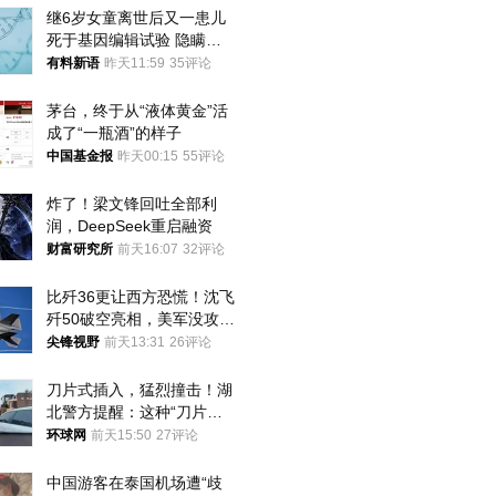
继6岁女童离世后又一患儿
死于基因编辑试验 隐瞒一
年才对外披露
有料新语
昨天11:59
35评论
茅台，终于从“液体黄金”活
成了“一瓶酒”的样子
中国基金报
昨天00:15
55评论
炸了！梁文锋回吐全部利
润，DeepSeek重启融资
财富研究所
前天16:07
32评论
比歼36更让西方恐慌！沈飞
歼50破空亮相，美军没攻克
的技术被拿下
尖锋视野
前天13:31
26评论
刀片式插入，猛烈撞击！湖
北警方提醒：这种“刀片超
车”，太危险了
环球网
前天15:50
27评论
中国游客在泰国机场遭“歧