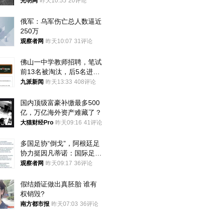
光明网
昨天10:55
20评论
俄军：乌军伤亡总人数逼近
250万
观察者网
昨天10:07
31评论
佛山一中学教师招聘，笔试
前13名被淘汰，后5名进体
检，被疑萝卜岗，官方通
九派新闻
昨天13:33
408评论
报：已叫停
国内顶级富豪补缴最多500
亿，万亿海外资产难藏了？
大猫财经Pro
昨天09:16
41评论
多国足协“倒戈”，阿根廷足
协力挺因凡蒂诺：国际足联
今后应继续在其领导下前行
观察者网
昨天09:17
36评论
假结婚证做出真胚胎 谁有
权销毁?
南方都市报
昨天07:03
36评论