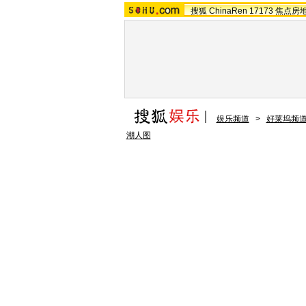
搜狐
ChinaRen
17173
焦点房
娱乐频道
>
好莱坞频
潮人图