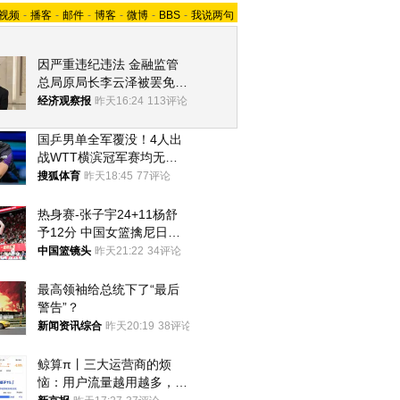
视频
-
播客
-
邮件
-
博客
-
微博
-
BBS
-
我说两句
因严重违纪违法 金融监管
总局原局长李云泽被罢免全
国人大代表
经济观察报
昨天16:24
113评论
国乒男单全军覆没！4人出
战WTT横滨冠军赛均无缘
八强
搜狐体育
昨天18:45
77评论
热身赛-张子宇24+11杨舒
予12分 中国女篮擒尼日利
亚
中国篮镜头
昨天21:22
34评论
最高领袖给总统下了“最后
警告”？
新闻资讯综合
昨天20:19
38评论
鲸算π丨三大运营商的烦
恼：用户流量越用越多，收