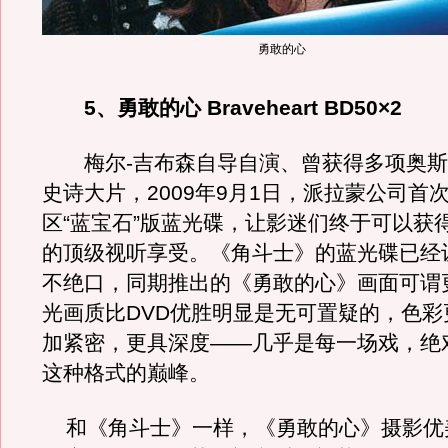
勇敢的心
5、勇敢的心 Braveheart BD50×2
梅尔-吉布森自导自演、曾获得多项奥斯
史诗大片，2009年9月1日，派拉蒙公司首
区“蓝宝石”版蓝光碟，让影迷们终于可以获
的顶级视听享受。《角斗士》的蓝光碟已经
不绝口，同期推出的《勇敢的心》画面可谓
光画质比DVD优胜明显是无可置疑的，色彩
加紧密，更具深度——几乎是每一场戏，绝
这种格式的巅峰。
和《角斗士》一样，《勇敢的心》摄影优