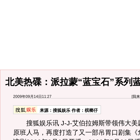
北美热碟：派拉蒙“蓝宝石”系列
2009年09月14日11:27
[
我来
来源：
搜狐娱乐
作者：槟榔仔
搜狐娱乐讯 J-J-艾伯拉姆斯带领伟大美剧
原班人马，再度打造了又一部吊胃口剧集《