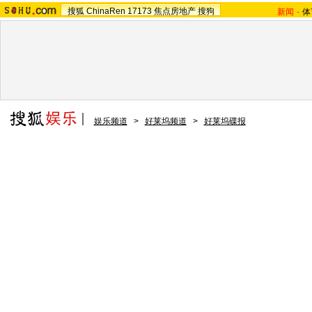
搜狐
ChinaRen
17173
焦点房地产
搜狗
新闻
-
体
娱乐频道
>
好莱坞频道
>
好莱坞碟报