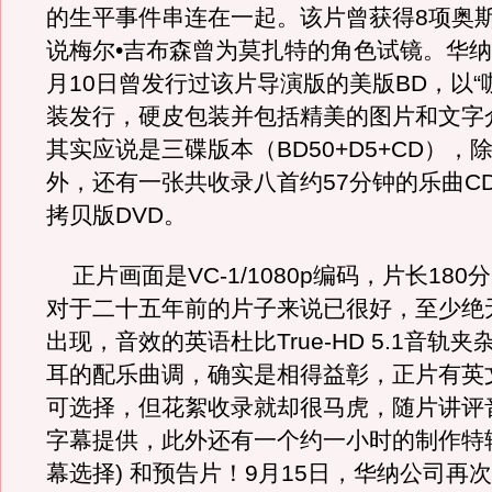
的生平事件串连在一起。该片曾获得8项奥
说梅尔•吉布森曾为莫扎特的角色试镜。华纳公
月10日曾发行过该片导演版的美版BD，以“
装发行，硬皮包装并包括精美的图片和文字
其实应说是三碟版本（BD50+D5+CD），
外，还有一张共收录八首约57分钟的乐曲C
拷贝版DVD。
正片画面是VC-1/1080p编码，片长180
对于二十五年前的片子来说已很好，至少绝
出现，音效的英语杜比True-HD 5.1音轨
耳的配乐曲调，确实是相得益彰，正片有英
可选择，但花絮收录就却很马虎，随片讲评
字幕提供，此外还有一个约一小时的制作特辑
幕选择) 和预告片！9月15日，华纳公司再