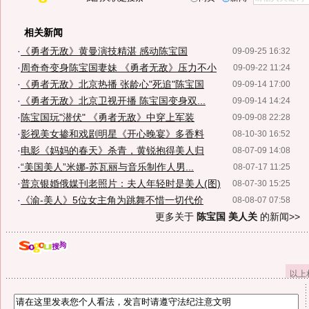
相关新闻
·
《勇者无敌》黄曼演技精湛 感动陈宝国
09-09-25 16:32
·
周奇奇变身陈宝国妻妹 《勇者无敌》压力不小
09-09-22 11:24
·
《勇者无敌》北京热播 张龄心"死追"陈宝国
09-09-14 17:00
·
《勇者无敌》北京卫视开播 陈宝国变身双...
09-09-14 14:24
·
陈宝国玩"潜伏" 《勇者无敌》中穿上军装
09-09-08 22:28
·
影视美女掺和戏剧明星《开心晚宴》多香料
08-10-30 16:52
·
电影《妈妈的春天》杀青，黄锐抱得美人归
08-07-09 14:08
·
“美国美人”米娜-苏瓦丽与音乐制作人男...
08-07-17 11:25
·
普京银婚俄媒刊老照片：夫人年轻时是美人(图)
08-07-30 15:25
·
《渝-美人》5位女主角为跳舞不惜一切代价
08-08-07 07:58
更多关于
陈宝国 美人关
的新闻>>
以上