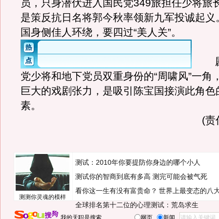
员，只身潜伏进入国民党349旅担任少将旅
是策反抗日名将郭今秋率领新九军投诚起义
国身侧佳人环绕，要四过“美人关”。
剧
党少将和地下党员双重身份的“周啸风”一角
巨大的戏剧张力，是吸引陈宝国接演此角色
素。
(
测试：2010年你要提防你身边的哪个小人
测试你的智商到底有多高 测完可能会被气死
看你这一生有没有富贵命？
世界上最变态的八
测测你灵魂的模样
全球排名第十二位的心理测试：荒岛求生
我的天职是搜索
网页
新闻