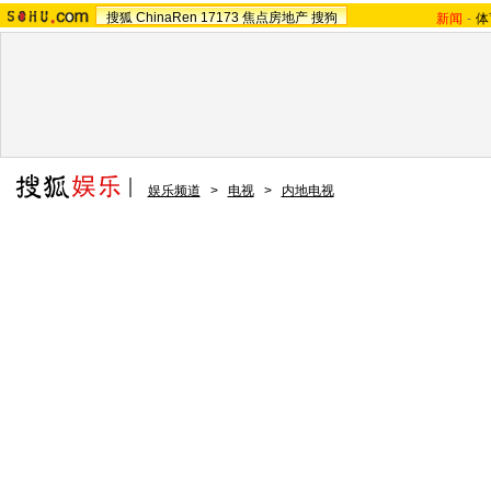
搜狐
ChinaRen
17173
焦点房地产
搜狗
新闻
-
体
娱乐频道
>
电视
>
内地电视