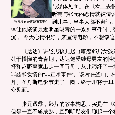
与媒体见面。在《看上去
昕芸与张元的恋情就被传
到此事，当事人都不避讳
张元发布会避谈吸毒事件
体让他谈谈最近明星吸毒的一系列事件时，
沉，“今天心情很好，来宣传电影，不想谈这
《达达》讲述男孩儿赵野暗恋邻居女孩
处于懵懂的青春期，达达饱受继母男友的性
择和赵野离家出走一同寻母，从此演绎了一
罪恶和爱情的“非正常事件”。该片在釜山、
丹、圣丹斯电影节走了一圈，终于即将于11
众见面。
张元透露，影片的故事构思其实是在《
但是一直不够成熟，直到听朋友们聊起一个