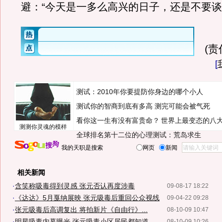
避：“今天是一多么高兴的日子，还是不要谈
(
[
测试：2010年你要提防你身边的哪个小人
测试你的智商到底有多高 测完可能会被气死
看你这一生有没有富贵命？
世界上最变态的八
测测你灵魂的模样
全球排名第十二位的心理测试：荒岛求生
我的天职是搜索
网页
新闻
相关新闻
·
含笑称吸毒得到灵感 张元否认再度涉毒
09-08-17 18:22
·
《达达》5月戛纳展映 张元吸毒后重回公众视线
09-04-22 09:28
·
张元吸毒后高调复出 将拍新片《自由行》...
08-10-09 10:47
·
明星吸毒内幕曝光 张元吸毒小区居民都知道
08-10-09 10:26