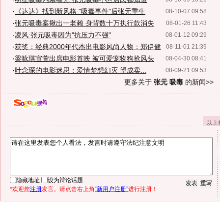
·
《达达》找到新风格 "吸毒事件"后张元重生
08-10-07 09:58
·
张元吸毒案揪出一老赖 身背数十万执行款消失
08-01-26 11:43
·
凌风:张元吸毒因为"抗压力不强"
08-01-12 09:29
·
获奖：经典2000年代杰出电影风尚人物：郑伊健
08-11-01 21:39
·
梁咏琪宣萱出席电影首映 被可爱宠物狗抢风头
08-04-30 08:41
·
叶念琛的电影迷思：爱情梦想幻灭 望成卖...
08-09-21 09:53
更多关于
张元 吸毒
的新闻>>
以上
隐藏地址
设为辩论话题
*欢迎您
注册
发言。请点击右上角
“新用户注册”
进行注册！