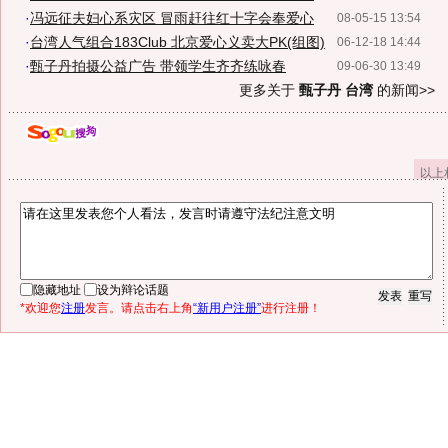
·
冯远征夫妇心系灾区 冒雨赶往红十字会奉爱心
08-05-15 13:54
·
台湾人气组合183Club 北京爱心义卖大PK(组图)
06-12-18 14:44
·
甄子丹拍摄公益广告 带领学生齐齐练咏春
09-06-30 13:49
更多关于
甄子丹 台湾
的新闻>>
以上
隐藏地址
设为辩论话题
*欢迎您
注册
发言。请点击右上角
“新用户注册”
进行注册！