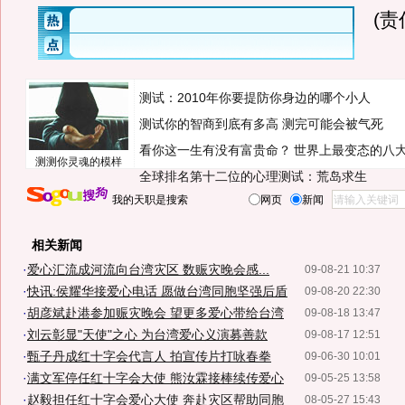
(
测试：2010年你要提防你身边的哪个小人
测试你的智商到底有多高 测完可能会被气死
看你这一生有没有富贵命？
世界上最变态的八
测测你灵魂的模样
全球排名第十二位的心理测试：荒岛求生
我的天职是搜索
网页
新闻
相关新闻
·
爱心汇流成河流向台湾灾区 数赈灾晚会感...
09-08-21 10:37
·
快讯:侯耀华接爱心电话 愿做台湾同胞坚强后盾
09-08-20 22:30
·
胡彦斌赴港参加赈灾晚会 望更多爱心带给台湾
09-08-18 13:47
·
刘云彰显"天使"之心 为台湾爱心义演募善款
09-08-17 12:51
·
甄子丹成红十字会代言人 拍宣传片打咏春拳
09-06-30 10:01
·
满文军停任红十字会大使 熊汝霖接棒续传爱心
09-05-25 13:58
·
赵毅担任红十字会爱心大使 奔赴灾区帮助同胞
08-05-27 15:43