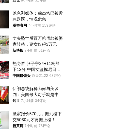
知世
8小时前
51评论
以色列媒体：穆杰塔巴被紧
急送医，情况危急
观察者网
7小时前
159评论
丈夫坠亡后百万赔偿款被婆
家转移，妻女仅得3万元
新快报
8小时前
51评论
热身赛-张子宇24+11杨舒
予12分 中国女篮擒尼日利
亚
中国篮镜头
昨天21:22
68评论
伊朗总统解释为何与美谈
判：美国最大对手就是中
国，但他们也在对话
知世
7小时前
34评论
搬家报价570元，搬到楼下
交5060元才肯搬上楼！女
子傻眼了……
新黄河
7小时前
76评论