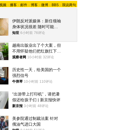
视频
-
播客
-
邮件
-
博客
-
微博
-
BBS
-
我说两句
伊朗反对派媒体：新任领袖
身体状况很差 随时可能离
世
知世
6小时前
76评论
越南出版业出了个大案，但
不用怀疑他们把红旗扛下去
的决心
观察者网
10小时前
32评论
历史性一天，给美国的一个
强烈信号
牛弹琴
10小时前
110评论
“出游带上打印机”，请把暑
假还给孩子们 | 新京报快评
新京报
3小时前
48评论
美参院通过制裁法案 针对
俄油气进口大国