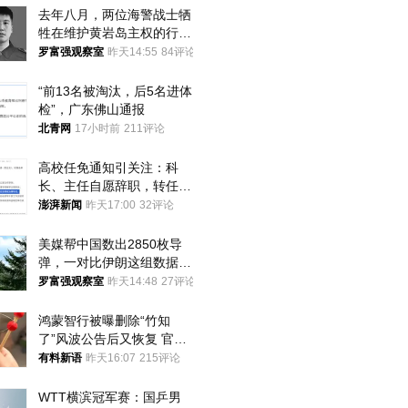
去年八月，两位海警战士牺
牲在维护黄岩岛主权的行动
中
罗富强观察室
昨天14:55
84评论
“前13名被淘汰，后5名进体
检”，广东佛山通报
北青网
17小时前
211评论
高校任免通知引关注：科
长、主任自愿辞职，转任思
政辅导员
澎湃新闻
昨天17:00
32评论
美媒帮中国数出2850枚导
弹，一对比伊朗这组数据，
发现出大事了
罗富强观察室
昨天14:48
27评论
鸿蒙智行被曝删除“竹知
了”风波公告后又恢复 官媒
曾力挺：劝华为要大度的，
有料新语
昨天16:07
215评论
你们适不适合？
WTT横滨冠军赛：国乒男