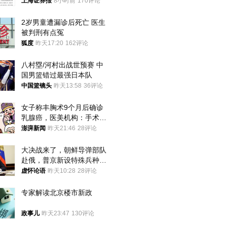
上海证券报
8小时前
170评论
2岁男童遭漏诊后死亡 医生
被判刑有点冤
狐度
昨天17:20
162评论
八村塁/河村出战世预赛 中
国男篮错过最强日本队
中国篮镜头
昨天13:58
36评论
女子称丰胸术9个月后确诊
乳腺癌，医美机构：手术不
可能引发癌症，建议走司法
澎湃新闻
昨天21:46
28评论
途径
大决战来了，朝鲜导弹部队
赴俄，普京新设特殊兵种，
76岁老将扛旗
虚怀论语
昨天10:28
28评论
专家解读北京楼市新政
政事儿
昨天23:47
130评论