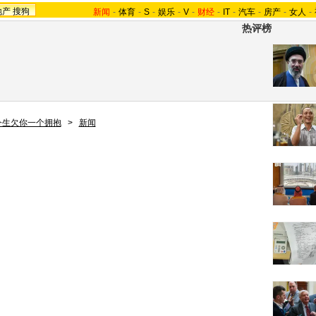
地产
搜狗
新闻
-
体育
-
S
-
娱乐
-
V
-
财经
-
IT
-
汽车
-
房产
-
女人
-
热评榜
今生欠你一个拥抱
>
新闻