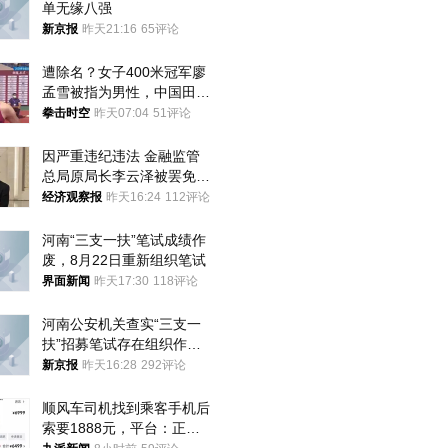
单无缘八强
新京报
昨天21:16
65评论
遭除名？女子400米冠军廖
孟雪被指为男性，中国田协
默不作声
拳击时空
昨天07:04
51评论
因严重违纪违法 金融监管
总局原局长李云泽被罢免全
国人大代表
经济观察报
昨天16:24
112评论
河南“三支一扶”笔试成绩作
废，8月22日重新组织笔试
界面新闻
昨天17:30
118评论
河南公安机关查实“三支一
扶”招募笔试存在组织作弊
犯罪行为
新京报
昨天16:28
292评论
顺风车司机找到乘客手机后
索要1888元，平台：正和