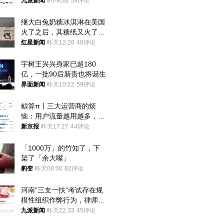
司机沟通协商
九派新闻
8小时前
59评论
继大白兔奶糖冰淇淋在美国
火了之后，其糖纸又火了！
海外博主盛赞：平面设计经
红星新闻
昨天12:28
40评论
典之作
宇树王兴兴身家已超180
亿，一批90后新贵也将诞生
界面新闻
昨天10:22
59评论
鲸算π丨三大运营商的烦
恼：用户流量越用越多，收
入却越来越少
新京报
昨天17:27
44评论
「1000万」的竹知了，下
架了「余大嘴」
豹变
昨天08:00
82评论
河南“三支一扶”考试存在规
模性组织作弊行为，律师：
涉嫌非法获取国家秘密罪等
九派新闻
昨天22:33
45评论
罪名