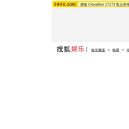
搜狐
ChinaRen
17173
焦点房
娱乐频道
>
电视
>