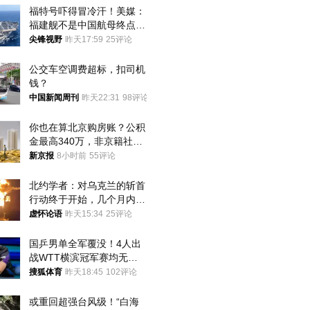
福特号吓得冒冷汗！美媒：
福建舰不是中国航母终点，
而是新起点！
尖锋视野
昨天17:59
25评论
公交车空调费超标，扣司机
钱？
中国新闻周刊
昨天22:31
98评论
你也在算北京购房账？公积
金最高340万，非京籍社保
1年
新京报
8小时前
55评论
北约学者：对乌克兰的斩首
行动终于开始，几个月内乌
将投降
虚怀论语
昨天15:34
25评论
国乒男单全军覆没！4人出
战WTT横滨冠军赛均无缘
八强
搜狐体育
昨天18:45
102评论
或重回超强台风级！“白海