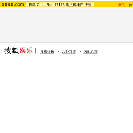
搜狐
ChinaRen
17173
焦点房地产
搜狗
新闻
-
体
搜狐娱乐
>
八卦频道
>
内地八卦