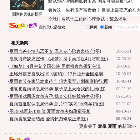
测试你的智商到底有多高 测完可能会被气死
看你这一生有没有富贵命？
世界上最变态的八
测测你灵魂的模样
全球排名第十二位的心理测试：荒岛求生
我的天职是搜索
网页
新闻
相关新闻
·
夏雨当爸心情忐忑不安 回京专心陪袁泉待产(图)
10-01-21
·
袁泉待产缺席宣传 《如梦》携手吴彦祖4月将映(图)
10-03-15
·
《如梦》4月中旬全国公映 吴彦祖袁泉领衔主演
10-03-15
·
王珞丹接替袁泉出演《琥珀》 17日拉开全国巡演
10-03-03
·
夏雨春节在家陪袁泉待产 想为宝宝计划家庭旅行(图
10-02-11
·
准爸爸夏雨谈袁泉怀孕:孩子是上天给我的礼物(图)
09-11-10
·
夏雨拍戏回应袁泉有孕:我会安排好我的生活(图)
09-11-09
·
夏雨首度默认袁泉怀孕 新片中"实习"照料孕妇(图)
09-11-09
·
图:金鸡百花奖红毯 夏雨袁泉夫妇甜蜜亮相
09-10-17
·
夏雨袁泉登记结婚 爱情长跑修成正果(图)
09-08-31
更多关于
袁泉 夏雨
的新闻>>